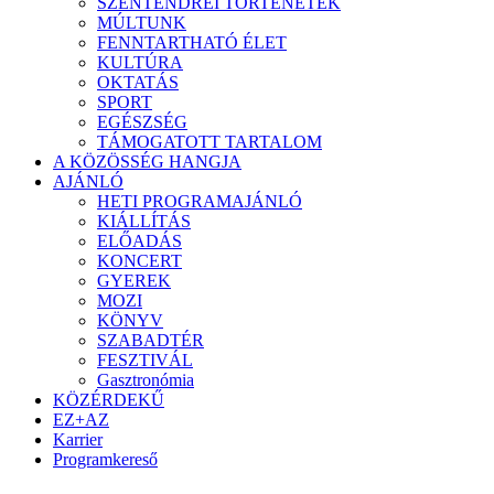
SZENTENDREI TÖRTÉNETEK
MÚLTUNK
FENNTARTHATÓ ÉLET
KULTÚRA
OKTATÁS
SPORT
EGÉSZSÉG
TÁMOGATOTT TARTALOM
A KÖZÖSSÉG HANGJA
AJÁNLÓ
HETI PROGRAMAJÁNLÓ
KIÁLLÍTÁS
ELŐADÁS
KONCERT
GYEREK
MOZI
KÖNYV
SZABADTÉR
FESZTIVÁL
Gasztronómia
KÖZÉRDEKŰ
EZ+AZ
Karrier
Programkereső