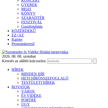
KONCERT
GYEREK
MOZI
KÖNYV
SZABADTÉR
FESZTIVÁL
Gasztronómia
KÖZÉRDEKŰ
EZ+AZ
Karrier
Programkereső
2026. 08. 08. szombat
Keresés az alábbi kulcsszóra:
HÍREK
MINDEN HÍR
HETI HÍRÖSSZEFOGLALÓ
TESTÜLETI HÍREK
ROVATOK
VÁROS
ÉS VIDÉKE
PORTRÉ
ÜGY