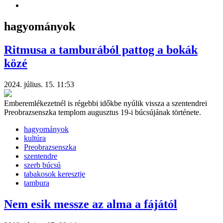
hagyományok
Ritmusa a tamburából pattog a bokák
közé
2024. július. 15. 11:53
Emberemlékezetnél is régebbi időkbe nyúlik vissza a szentendrei
Preobrazsenszka templom augusztus 19-i búcsújának története.
hagyományok
kultúra
Preobrazsenszka
szentendre
szerb búcsú
tabakosok keresztje
tambura
Nem esik messze az alma a fájától