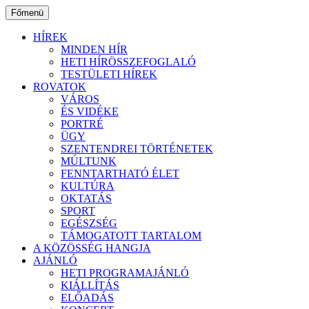
Ugrás
Főmenü
a
tartalomhoz
HÍREK
MINDEN HÍR
HETI HÍRÖSSZEFOGLALÓ
TESTÜLETI HÍREK
ROVATOK
VÁROS
ÉS VIDÉKE
PORTRÉ
ÜGY
SZENTENDREI TÖRTÉNETEK
MÚLTUNK
FENNTARTHATÓ ÉLET
KULTÚRA
OKTATÁS
SPORT
EGÉSZSÉG
TÁMOGATOTT TARTALOM
A KÖZÖSSÉG HANGJA
AJÁNLÓ
HETI PROGRAMAJÁNLÓ
KIÁLLÍTÁS
ELŐADÁS