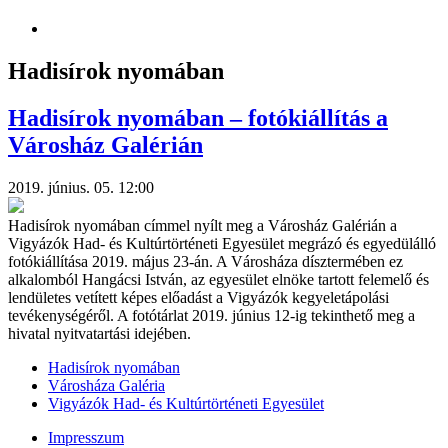
Hadisírok nyomában
Hadisírok nyomában – fotókiállítás a
Városház Galérián
2019. június. 05. 12:00
Hadisírok nyomában címmel nyílt meg a Városház Galérián a
Vigyázók Had- és Kultúrtörténeti Egyesület megrázó és egyedülálló
fotókiállítása 2019. május 23-án. A Városháza dísztermében ez
alkalomból Hangácsi István, az egyesület elnöke tartott felemelő és
lendületes vetített képes előadást a Vigyázók kegyeletápolási
tevékenységéről. A fotótárlat 2019. június 12-ig tekinthető meg a
hivatal nyitvatartási idejében.
Hadisírok nyomában
Városháza Galéria
Vigyázók Had- és Kultúrtörténeti Egyesület
Impresszum