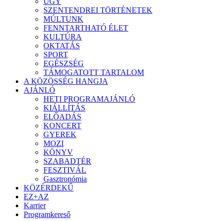
ÜGY
SZENTENDREI TÖRTÉNETEK
MÚLTUNK
FENNTARTHATÓ ÉLET
KULTÚRA
OKTATÁS
SPORT
EGÉSZSÉG
TÁMOGATOTT TARTALOM
A KÖZÖSSÉG HANGJA
AJÁNLÓ
HETI PROGRAMAJÁNLÓ
KIÁLLÍTÁS
ELŐADÁS
KONCERT
GYEREK
MOZI
KÖNYV
SZABADTÉR
FESZTIVÁL
Gasztronómia
KÖZÉRDEKŰ
EZ+AZ
Karrier
Programkereső