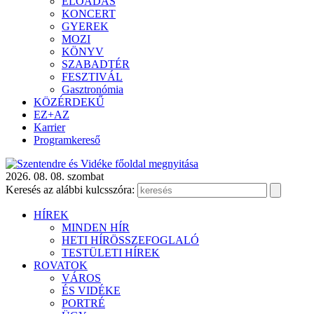
ELŐADÁS
KONCERT
GYEREK
MOZI
KÖNYV
SZABADTÉR
FESZTIVÁL
Gasztronómia
KÖZÉRDEKŰ
EZ+AZ
Karrier
Programkereső
2026. 08. 08. szombat
Keresés az alábbi kulcsszóra:
HÍREK
MINDEN HÍR
HETI HÍRÖSSZEFOGLALÓ
TESTÜLETI HÍREK
ROVATOK
VÁROS
ÉS VIDÉKE
PORTRÉ