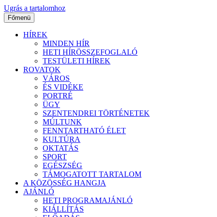
Ugrás a tartalomhoz
Főmenü
HÍREK
MINDEN HÍR
HETI HÍRÖSSZEFOGLALÓ
TESTÜLETI HÍREK
ROVATOK
VÁROS
ÉS VIDÉKE
PORTRÉ
ÜGY
SZENTENDREI TÖRTÉNETEK
MÚLTUNK
FENNTARTHATÓ ÉLET
KULTÚRA
OKTATÁS
SPORT
EGÉSZSÉG
TÁMOGATOTT TARTALOM
A KÖZÖSSÉG HANGJA
AJÁNLÓ
HETI PROGRAMAJÁNLÓ
KIÁLLÍTÁS