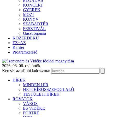
ELŐADÁS
KONCERT
GYEREK
MOZI
KÖNYV
SZABADTÉR
FESZTIVÁL
Gasztronómia
KÖZÉRDEKŰ
EZ+AZ
Karrier
Programkereső
2026. 08. 06. csütörtök
Keresés az alábbi kulcsszóra:
HÍREK
MINDEN HÍR
HETI HÍRÖSSZEFOGLALÓ
TESTÜLETI HÍREK
ROVATOK
VÁROS
ÉS VIDÉKE
PORTRÉ