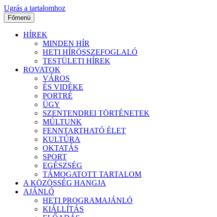
Ugrás a tartalomhoz
Főmenü
HÍREK
MINDEN HÍR
HETI HÍRÖSSZEFOGLALÓ
TESTÜLETI HÍREK
ROVATOK
VÁROS
ÉS VIDÉKE
PORTRÉ
ÜGY
SZENTENDREI TÖRTÉNETEK
MÚLTUNK
FENNTARTHATÓ ÉLET
KULTÚRA
OKTATÁS
SPORT
EGÉSZSÉG
TÁMOGATOTT TARTALOM
A KÖZÖSSÉG HANGJA
AJÁNLÓ
HETI PROGRAMAJÁNLÓ
KIÁLLÍTÁS