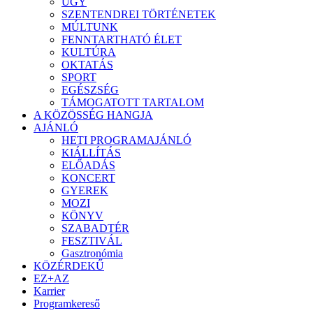
ÜGY
SZENTENDREI TÖRTÉNETEK
MÚLTUNK
FENNTARTHATÓ ÉLET
KULTÚRA
OKTATÁS
SPORT
EGÉSZSÉG
TÁMOGATOTT TARTALOM
A KÖZÖSSÉG HANGJA
AJÁNLÓ
HETI PROGRAMAJÁNLÓ
KIÁLLÍTÁS
ELŐADÁS
KONCERT
GYEREK
MOZI
KÖNYV
SZABADTÉR
FESZTIVÁL
Gasztronómia
KÖZÉRDEKŰ
EZ+AZ
Karrier
Programkereső