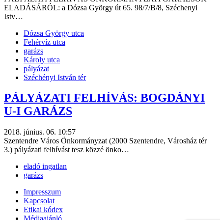
ELADÁSÁRÓL: a Dózsa György út 65. 98/7/B/8, Széchenyi
Istv…
Dózsa György utca
Fehérvíz utca
garázs
Károly utca
pályázat
Széchényi István tér
PÁLYÁZATI FELHÍVÁS: BOGDÁNYI
U-I GARÁZS
2018. június. 06. 10:57
Szentendre Város Önkormányzat (2000 Szentendre, Városház tér
3.) pályázati felhívást tesz közzé önko…
eladó ingatlan
garázs
Impresszum
Kapcsolat
Etikai kódex
Médiaajánló