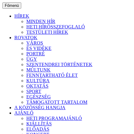
Ugrás
Főmenü
a
tartalomhoz
HÍREK
MINDEN HÍR
HETI HÍRÖSSZEFOGLALÓ
TESTÜLETI HÍREK
ROVATOK
VÁROS
ÉS VIDÉKE
PORTRÉ
ÜGY
SZENTENDREI TÖRTÉNETEK
MÚLTUNK
FENNTARTHATÓ ÉLET
KULTÚRA
OKTATÁS
SPORT
EGÉSZSÉG
TÁMOGATOTT TARTALOM
A KÖZÖSSÉG HANGJA
AJÁNLÓ
HETI PROGRAMAJÁNLÓ
KIÁLLÍTÁS
ELŐADÁS