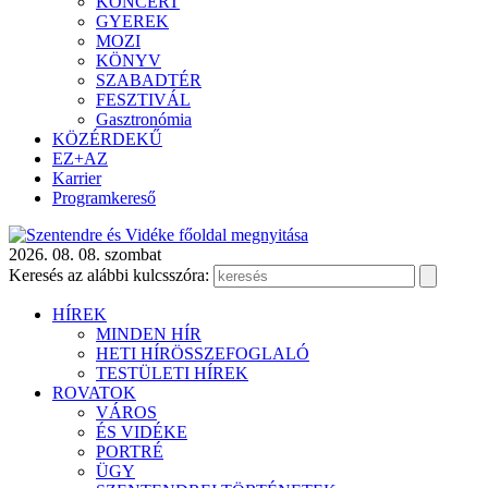
KONCERT
GYEREK
MOZI
KÖNYV
SZABADTÉR
FESZTIVÁL
Gasztronómia
KÖZÉRDEKŰ
EZ+AZ
Karrier
Programkereső
2026. 08. 08. szombat
Keresés az alábbi kulcsszóra:
HÍREK
MINDEN HÍR
HETI HÍRÖSSZEFOGLALÓ
TESTÜLETI HÍREK
ROVATOK
VÁROS
ÉS VIDÉKE
PORTRÉ
ÜGY