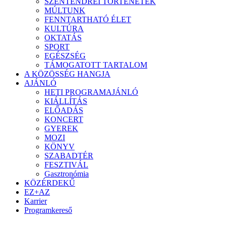
SZENTENDREI TÖRTÉNETEK
MÚLTUNK
FENNTARTHATÓ ÉLET
KULTÚRA
OKTATÁS
SPORT
EGÉSZSÉG
TÁMOGATOTT TARTALOM
A KÖZÖSSÉG HANGJA
AJÁNLÓ
HETI PROGRAMAJÁNLÓ
KIÁLLÍTÁS
ELŐADÁS
KONCERT
GYEREK
MOZI
KÖNYV
SZABADTÉR
FESZTIVÁL
Gasztronómia
KÖZÉRDEKŰ
EZ+AZ
Karrier
Programkereső