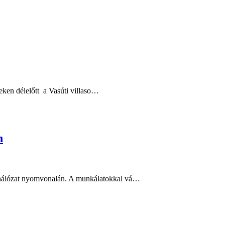
eken délelőtt a Vasúti villaso…
n
hálózat nyomvonalán. A munkálatokkal vá…