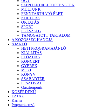
ÜGY
SZENTENDREI TÖRTÉNETEK
MÚLTUNK
FENNTARTHATÓ ÉLET
KULTÚRA
OKTATÁS
SPORT
EGÉSZSÉG
TÁMOGATOTT TARTALOM
A KÖZÖSSÉG HANGJA
AJÁNLÓ
HETI PROGRAMAJÁNLÓ
KIÁLLÍTÁS
ELŐADÁS
KONCERT
GYEREK
MOZI
KÖNYV
SZABADTÉR
FESZTIVÁL
Gasztronómia
KÖZÉRDEKŰ
EZ+AZ
Karrier
Programkereső