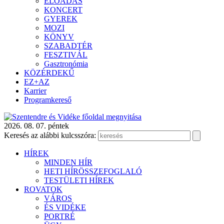
ELŐADÁS
KONCERT
GYEREK
MOZI
KÖNYV
SZABADTÉR
FESZTIVÁL
Gasztronómia
KÖZÉRDEKŰ
EZ+AZ
Karrier
Programkereső
2026. 08. 07. péntek
Keresés az alábbi kulcsszóra:
HÍREK
MINDEN HÍR
HETI HÍRÖSSZEFOGLALÓ
TESTÜLETI HÍREK
ROVATOK
VÁROS
ÉS VIDÉKE
PORTRÉ