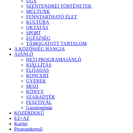
ÜGY
SZENTENDREI TÖRTÉNETEK
MÚLTUNK
FENNTARTHATÓ ÉLET
KULTÚRA
OKTATÁS
SPORT
EGÉSZSÉG
TÁMOGATOTT TARTALOM
A KÖZÖSSÉG HANGJA
AJÁNLÓ
HETI PROGRAMAJÁNLÓ
KIÁLLÍTÁS
ELŐADÁS
KONCERT
GYEREK
MOZI
KÖNYV
SZABADTÉR
FESZTIVÁL
Gasztronómia
KÖZÉRDEKŰ
EZ+AZ
Karrier
Programkereső