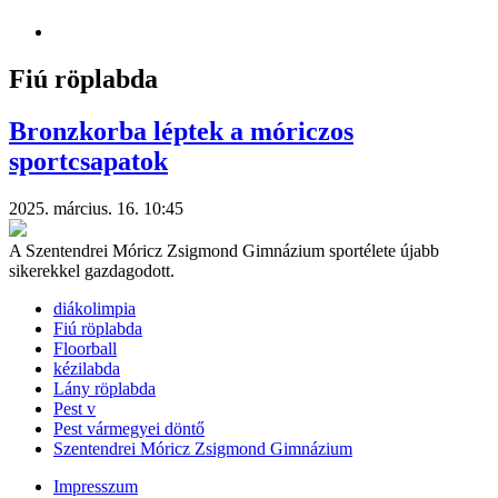
Fiú röplabda
Bronzkorba léptek a móriczos
sportcsapatok
2025. március. 16. 10:45
A Szentendrei Móricz Zsigmond Gimnázium sportélete újabb
sikerekkel gazdagodott.
diákolimpia
Fiú röplabda
Floorball
kézilabda
Lány röplabda
Pest v
Pest vármegyei döntő
Szentendrei Móricz Zsigmond Gimnázium
Impresszum