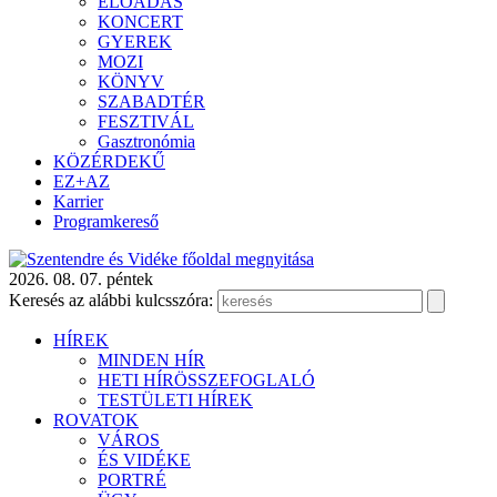
ELŐADÁS
KONCERT
GYEREK
MOZI
KÖNYV
SZABADTÉR
FESZTIVÁL
Gasztronómia
KÖZÉRDEKŰ
EZ+AZ
Karrier
Programkereső
2026. 08. 07. péntek
Keresés az alábbi kulcsszóra:
HÍREK
MINDEN HÍR
HETI HÍRÖSSZEFOGLALÓ
TESTÜLETI HÍREK
ROVATOK
VÁROS
ÉS VIDÉKE
PORTRÉ