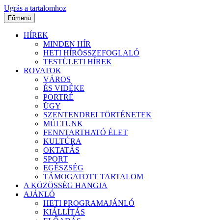
Ugrás a tartalomhoz
Főmenü
HÍREK
MINDEN HÍR
HETI HÍRÖSSZEFOGLALÓ
TESTÜLETI HÍREK
ROVATOK
VÁROS
ÉS VIDÉKE
PORTRÉ
ÜGY
SZENTENDREI TÖRTÉNETEK
MÚLTUNK
FENNTARTHATÓ ÉLET
KULTÚRA
OKTATÁS
SPORT
EGÉSZSÉG
TÁMOGATOTT TARTALOM
A KÖZÖSSÉG HANGJA
AJÁNLÓ
HETI PROGRAMAJÁNLÓ
KIÁLLÍTÁS