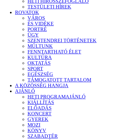
HETI HÍRÖSSZEFOGLALÓ
TESTÜLETI HÍREK
ROVATOK
VÁROS
ÉS VIDÉKE
PORTRÉ
ÜGY
SZENTENDREI TÖRTÉNETEK
MÚLTUNK
FENNTARTHATÓ ÉLET
KULTÚRA
OKTATÁS
SPORT
EGÉSZSÉG
TÁMOGATOTT TARTALOM
A KÖZÖSSÉG HANGJA
AJÁNLÓ
HETI PROGRAMAJÁNLÓ
KIÁLLÍTÁS
ELŐADÁS
KONCERT
GYEREK
MOZI
KÖNYV
SZABADTÉR