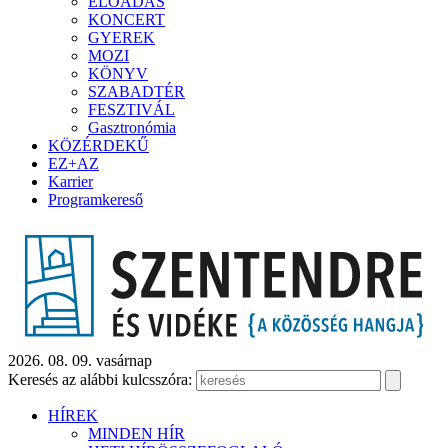
ELŐADÁS
KONCERT
GYEREK
MOZI
KÖNYV
SZABADTÉR
FESZTIVÁL
Gasztronómia
KÖZÉRDEKŰ
EZ+AZ
Karrier
Programkereső
2026. 08. 09. vasárnap
Keresés az alábbi kulcsszóra:
HÍREK
MINDEN HÍR