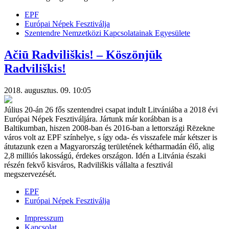
EPF
Európai Népek Fesztiválja
Szentendre Nemzetközi Kapcsolatainak Egyesülete
Ačiū Radviliškis! – Köszönjük
Radviliškis!
2018. augusztus. 09. 10:05
Július 20-án 26 fős szentendrei csapat indult Litvániába a 2018 évi
Európai Népek Fesztiváljára. Jártunk már korábban is a
Baltikumban, hiszen 2008-ban és 2016-ban a lettországi Rēzekne
város volt az EPF színhelye, s így oda- és visszafele már kétszer is
átutazunk ezen a Magyarország területének kétharmadán élő, alig
2,8 milliós lakosságú, érdekes országon. Idén a Litvánia északi
részén fekvő kisváros, Radviliškis vállalta a fesztivál
megszervezését.
EPF
Európai Népek Fesztiválja
Impresszum
Kapcsolat