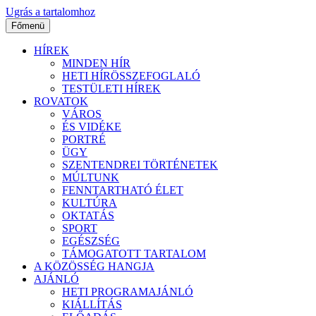
Ugrás a tartalomhoz
Főmenü
HÍREK
MINDEN HÍR
HETI HÍRÖSSZEFOGLALÓ
TESTÜLETI HÍREK
ROVATOK
VÁROS
ÉS VIDÉKE
PORTRÉ
ÜGY
SZENTENDREI TÖRTÉNETEK
MÚLTUNK
FENNTARTHATÓ ÉLET
KULTÚRA
OKTATÁS
SPORT
EGÉSZSÉG
TÁMOGATOTT TARTALOM
A KÖZÖSSÉG HANGJA
AJÁNLÓ
HETI PROGRAMAJÁNLÓ
KIÁLLÍTÁS