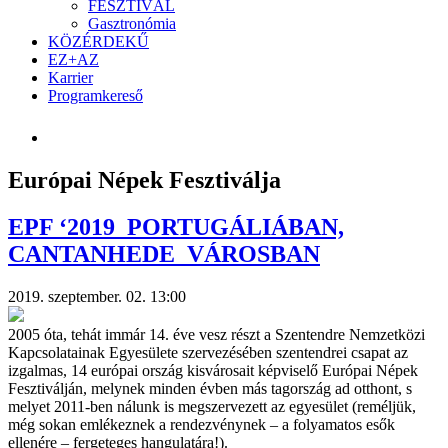
FESZTIVÁL
Gasztronómia
KÖZÉRDEKŰ
EZ+AZ
Karrier
Programkereső
Európai Népek Fesztiválja
EPF ‘2019 PORTUGÁLIÁBAN,
CANTANHEDE VÁROSBAN
2019. szeptember. 02. 13:00
2005 óta, tehát immár 14. éve vesz részt a Szentendre Nemzetközi
Kapcsolatainak Egyesülete szervezésében szentendrei csapat az
izgalmas, 14 európai ország kisvárosait képviselő Európai Népek
Fesztiválján, melynek minden évben más tagország ad otthont, s
melyet 2011-ben nálunk is megszervezett az egyesület (reméljük,
még sokan emlékeznek a rendezvénynek – a folyamatos esők
ellenére – fergeteges hangulatára!).