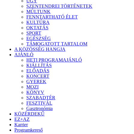
ÜGY
SZENTENDREI TÖRTÉNETEK
MÚLTUNK
FENNTARTHATÓ ÉLET
KULTÚRA
OKTATÁS
SPORT
EGÉSZSÉG
TÁMOGATOTT TARTALOM
A KÖZÖSSÉG HANGJA
AJÁNLÓ
HETI PROGRAMAJÁNLÓ
KIÁLLÍTÁS
ELŐADÁS
KONCERT
GYEREK
MOZI
KÖNYV
SZABADTÉR
FESZTIVÁL
Gasztronómia
KÖZÉRDEKŰ
EZ+AZ
Karrier
Programkereső