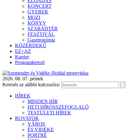
ELŐADÁS
KONCERT
GYEREK
MOZI
KÖNYV
SZABADTÉR
FESZTIVÁL
Gasztronómia
KÖZÉRDEKŰ
EZ+AZ
Karrier
Programkereső
2026. 08. 07. péntek
Keresés az alábbi kulcsszóra:
HÍREK
MINDEN HÍR
HETI HÍRÖSSZEFOGLALÓ
TESTÜLETI HÍREK
ROVATOK
VÁROS
ÉS VIDÉKE
PORTRÉ