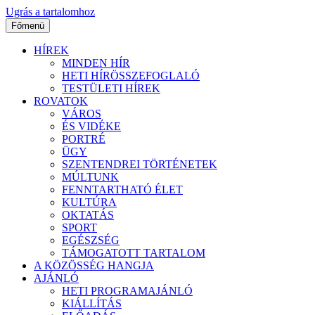
Ugrás a tartalomhoz
Főmenü
HÍREK
MINDEN HÍR
HETI HÍRÖSSZEFOGLALÓ
TESTÜLETI HÍREK
ROVATOK
VÁROS
ÉS VIDÉKE
PORTRÉ
ÜGY
SZENTENDREI TÖRTÉNETEK
MÚLTUNK
FENNTARTHATÓ ÉLET
KULTÚRA
OKTATÁS
SPORT
EGÉSZSÉG
TÁMOGATOTT TARTALOM
A KÖZÖSSÉG HANGJA
AJÁNLÓ
HETI PROGRAMAJÁNLÓ
KIÁLLÍTÁS