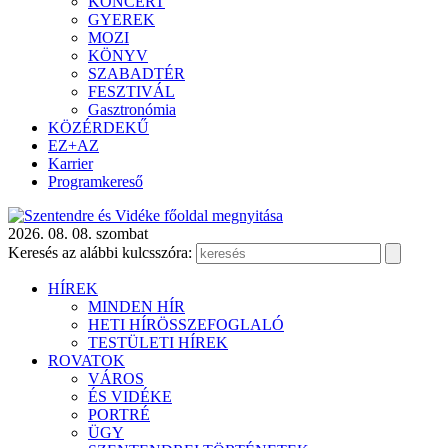
KONCERT
GYEREK
MOZI
KÖNYV
SZABADTÉR
FESZTIVÁL
Gasztronómia
KÖZÉRDEKŰ
EZ+AZ
Karrier
Programkereső
2026. 08. 08. szombat
Keresés az alábbi kulcsszóra:
HÍREK
MINDEN HÍR
HETI HÍRÖSSZEFOGLALÓ
TESTÜLETI HÍREK
ROVATOK
VÁROS
ÉS VIDÉKE
PORTRÉ
ÜGY