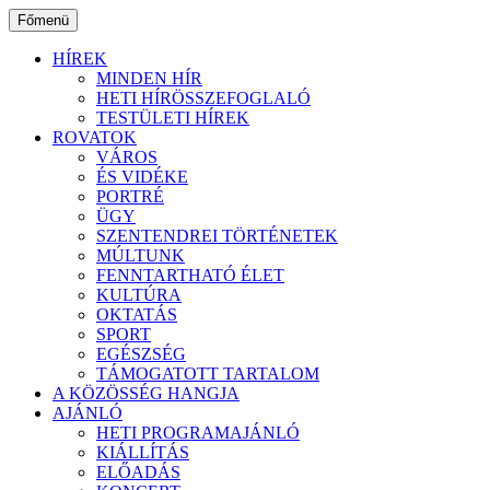
Ugrás
Főmenü
a
tartalomhoz
HÍREK
MINDEN HÍR
HETI HÍRÖSSZEFOGLALÓ
TESTÜLETI HÍREK
ROVATOK
VÁROS
ÉS VIDÉKE
PORTRÉ
ÜGY
SZENTENDREI TÖRTÉNETEK
MÚLTUNK
FENNTARTHATÓ ÉLET
KULTÚRA
OKTATÁS
SPORT
EGÉSZSÉG
TÁMOGATOTT TARTALOM
A KÖZÖSSÉG HANGJA
AJÁNLÓ
HETI PROGRAMAJÁNLÓ
KIÁLLÍTÁS
ELŐADÁS