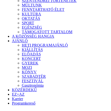
SZENTENDREI TÖRTÉNETEK
MÚLTUNK
FENNTARTHATÓ ÉLET
KULTÚRA
OKTATÁS
SPORT
EGÉSZSÉG
TÁMOGATOTT TARTALOM
A KÖZÖSSÉG HANGJA
AJÁNLÓ
HETI PROGRAMAJÁNLÓ
KIÁLLÍTÁS
ELŐADÁS
KONCERT
GYEREK
MOZI
KÖNYV
SZABADTÉR
FESZTIVÁL
Gasztronómia
KÖZÉRDEKŰ
EZ+AZ
Karrier
Programkereső