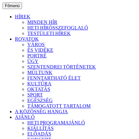
Ugrás
Főmenü
a
tartalomhoz
HÍREK
MINDEN HÍR
HETI HÍRÖSSZEFOGLALÓ
TESTÜLETI HÍREK
ROVATOK
VÁROS
ÉS VIDÉKE
PORTRÉ
ÜGY
SZENTENDREI TÖRTÉNETEK
MÚLTUNK
FENNTARTHATÓ ÉLET
KULTÚRA
OKTATÁS
SPORT
EGÉSZSÉG
TÁMOGATOTT TARTALOM
A KÖZÖSSÉG HANGJA
AJÁNLÓ
HETI PROGRAMAJÁNLÓ
KIÁLLÍTÁS
ELŐADÁS