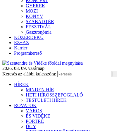
KONCERT
GYEREK
MOZI
KÖNYV
SZABADTÉR
FESZTIVÁL
Gasztronómia
KÖZÉRDEKŰ
EZ+AZ
Karrier
Programkereső
2026. 08. 09. vasárnap
Keresés az alábbi kulcsszóra:
HÍREK
MINDEN HÍR
HETI HÍRÖSSZEFOGLALÓ
TESTÜLETI HÍREK
ROVATOK
VÁROS
ÉS VIDÉKE
PORTRÉ
ÜGY