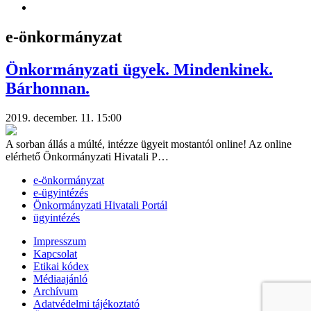
e-önkormányzat
Önkormányzati ügyek. Mindenkinek.
Bárhonnan.
2019. december. 11. 15:00
A sorban állás a múlté, intézze ügyeit mostantól online! Az online
elérhető Önkormányzati Hivatali P…
e-önkormányzat
e-ügyintézés
Önkormányzati Hivatali Portál
ügyintézés
Impresszum
Kapcsolat
Etikai kódex
Médiaajánló
Archívum
Adatvédelmi tájékoztató