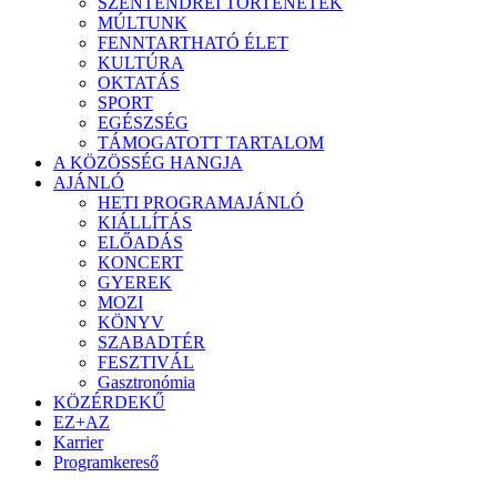
SZENTENDREI TÖRTÉNETEK
MÚLTUNK
FENNTARTHATÓ ÉLET
KULTÚRA
OKTATÁS
SPORT
EGÉSZSÉG
TÁMOGATOTT TARTALOM
A KÖZÖSSÉG HANGJA
AJÁNLÓ
HETI PROGRAMAJÁNLÓ
KIÁLLÍTÁS
ELŐADÁS
KONCERT
GYEREK
MOZI
KÖNYV
SZABADTÉR
FESZTIVÁL
Gasztronómia
KÖZÉRDEKŰ
EZ+AZ
Karrier
Programkereső