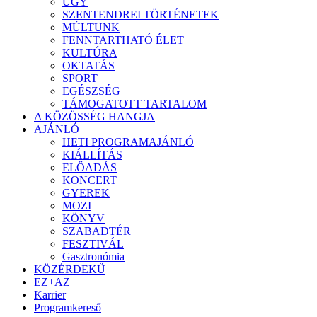
ÜGY
SZENTENDREI TÖRTÉNETEK
MÚLTUNK
FENNTARTHATÓ ÉLET
KULTÚRA
OKTATÁS
SPORT
EGÉSZSÉG
TÁMOGATOTT TARTALOM
A KÖZÖSSÉG HANGJA
AJÁNLÓ
HETI PROGRAMAJÁNLÓ
KIÁLLÍTÁS
ELŐADÁS
KONCERT
GYEREK
MOZI
KÖNYV
SZABADTÉR
FESZTIVÁL
Gasztronómia
KÖZÉRDEKŰ
EZ+AZ
Karrier
Programkereső