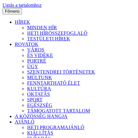
Ugrás a tartalomhoz
Főmenü
HÍREK
MINDEN HÍR
HETI HÍRÖSSZEFOGLALÓ
TESTÜLETI HÍREK
ROVATOK
VÁROS
ÉS VIDÉKE
PORTRÉ
ÜGY
SZENTENDREI TÖRTÉNETEK
MÚLTUNK
FENNTARTHATÓ ÉLET
KULTÚRA
OKTATÁS
SPORT
EGÉSZSÉG
TÁMOGATOTT TARTALOM
A KÖZÖSSÉG HANGJA
AJÁNLÓ
HETI PROGRAMAJÁNLÓ
KIÁLLÍTÁS