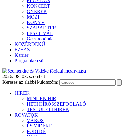
ELŐADÁS
KONCERT
GYEREK
MOZI
KÖNYV
SZABADTÉR
FESZTIVÁL
Gasztronómia
KÖZÉRDEKŰ
EZ+AZ
Karrier
Programkereső
2026. 08. 08. szombat
Keresés az alábbi kulcsszóra:
HÍREK
MINDEN HÍR
HETI HÍRÖSSZEFOGLALÓ
TESTÜLETI HÍREK
ROVATOK
VÁROS
ÉS VIDÉKE
PORTRÉ