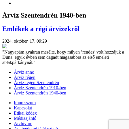
Árvíz Szentendrén 1940-ben
Emlékek a régi árvizekről
2024. október. 17. 09:29
"Nagyapám gyakran mesélte, hogy milyen ’rendes’ volt hozzájuk a
Duna, egyik évben sem dagadt magasabbra az első emeleti
ablakpárkánynál."
Árvíz anno
Árvíz régen
Árvíz régen Szentendrén
Árvíz Szentendrén 1910-ben
Árvíz Szentendrén 1940-ben
Impresszum
Kapcsolat
Etikai kódex
Médiaajánló
Archívum
Adatvédelmi tájékoztató