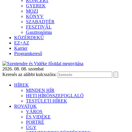
KONCERT
GYEREK
MOZI
KÖNYV
SZABADTÉR
FESZTIVÁL
Gasztronómia
KÖZÉRDEKŰ
EZ+AZ
Karrier
Programkereső
2026. 08. 08. szombat
Keresés az alábbi kulcsszóra:
HÍREK
MINDEN HÍR
HETI HÍRÖSSZEFOGLALÓ
TESTÜLETI HÍREK
ROVATOK
VÁROS
ÉS VIDÉKE
PORTRÉ
ÜGY