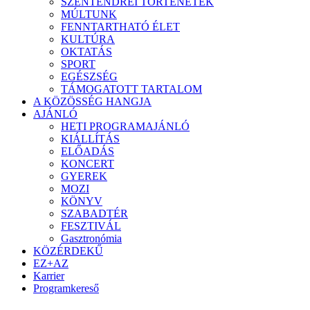
SZENTENDREI TÖRTÉNETEK
MÚLTUNK
FENNTARTHATÓ ÉLET
KULTÚRA
OKTATÁS
SPORT
EGÉSZSÉG
TÁMOGATOTT TARTALOM
A KÖZÖSSÉG HANGJA
AJÁNLÓ
HETI PROGRAMAJÁNLÓ
KIÁLLÍTÁS
ELŐADÁS
KONCERT
GYEREK
MOZI
KÖNYV
SZABADTÉR
FESZTIVÁL
Gasztronómia
KÖZÉRDEKŰ
EZ+AZ
Karrier
Programkereső