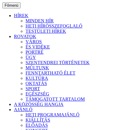
Ugrás
Főmenü
a
tartalomhoz
HÍREK
MINDEN HÍR
HETI HÍRÖSSZEFOGLALÓ
TESTÜLETI HÍREK
ROVATOK
VÁROS
ÉS VIDÉKE
PORTRÉ
ÜGY
SZENTENDREI TÖRTÉNETEK
MÚLTUNK
FENNTARTHATÓ ÉLET
KULTÚRA
OKTATÁS
SPORT
EGÉSZSÉG
TÁMOGATOTT TARTALOM
A KÖZÖSSÉG HANGJA
AJÁNLÓ
HETI PROGRAMAJÁNLÓ
KIÁLLÍTÁS
ELŐADÁS