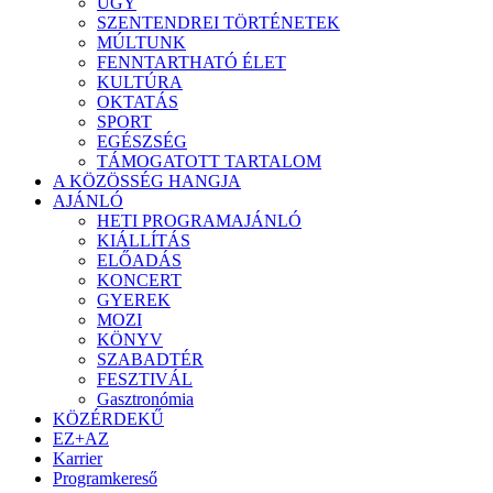
ÜGY
SZENTENDREI TÖRTÉNETEK
MÚLTUNK
FENNTARTHATÓ ÉLET
KULTÚRA
OKTATÁS
SPORT
EGÉSZSÉG
TÁMOGATOTT TARTALOM
A KÖZÖSSÉG HANGJA
AJÁNLÓ
HETI PROGRAMAJÁNLÓ
KIÁLLÍTÁS
ELŐADÁS
KONCERT
GYEREK
MOZI
KÖNYV
SZABADTÉR
FESZTIVÁL
Gasztronómia
KÖZÉRDEKŰ
EZ+AZ
Karrier
Programkereső