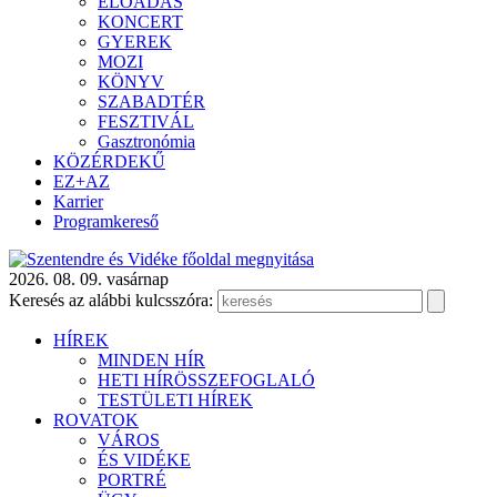
ELŐADÁS
KONCERT
GYEREK
MOZI
KÖNYV
SZABADTÉR
FESZTIVÁL
Gasztronómia
KÖZÉRDEKŰ
EZ+AZ
Karrier
Programkereső
2026. 08. 09. vasárnap
Keresés az alábbi kulcsszóra:
HÍREK
MINDEN HÍR
HETI HÍRÖSSZEFOGLALÓ
TESTÜLETI HÍREK
ROVATOK
VÁROS
ÉS VIDÉKE
PORTRÉ