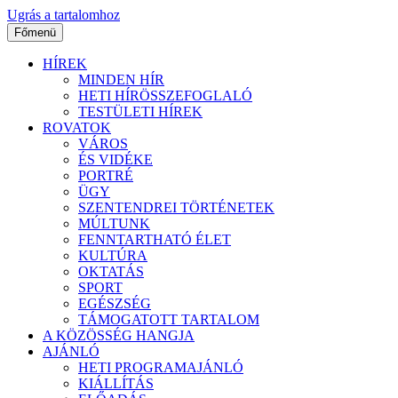
Ugrás a tartalomhoz
Főmenü
HÍREK
MINDEN HÍR
HETI HÍRÖSSZEFOGLALÓ
TESTÜLETI HÍREK
ROVATOK
VÁROS
ÉS VIDÉKE
PORTRÉ
ÜGY
SZENTENDREI TÖRTÉNETEK
MÚLTUNK
FENNTARTHATÓ ÉLET
KULTÚRA
OKTATÁS
SPORT
EGÉSZSÉG
TÁMOGATOTT TARTALOM
A KÖZÖSSÉG HANGJA
AJÁNLÓ
HETI PROGRAMAJÁNLÓ
KIÁLLÍTÁS