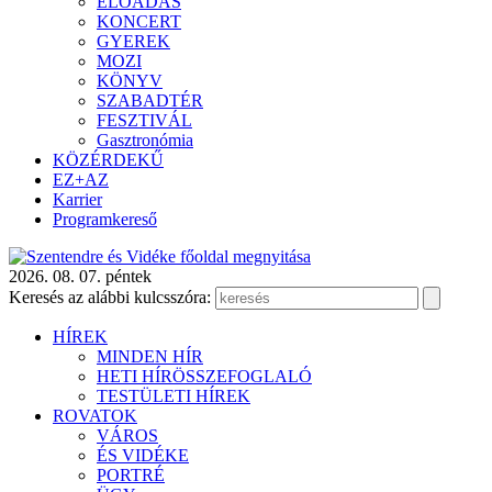
ELŐADÁS
KONCERT
GYEREK
MOZI
KÖNYV
SZABADTÉR
FESZTIVÁL
Gasztronómia
KÖZÉRDEKŰ
EZ+AZ
Karrier
Programkereső
2026. 08. 07. péntek
Keresés az alábbi kulcsszóra:
HÍREK
MINDEN HÍR
HETI HÍRÖSSZEFOGLALÓ
TESTÜLETI HÍREK
ROVATOK
VÁROS
ÉS VIDÉKE
PORTRÉ