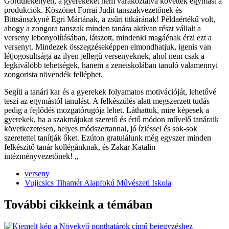
Gördülékenyen, a gyerekeket nem várakoztatva követték egymást a
produkciók. Köszönet Forrai Judit tanszakvezetőnek és
Bittsánszkyné Egri Mártának, a zsűri titkárának! Példaértékű volt,
ahogy a zongora tanszak minden tanára aktívan részt vállalt a
verseny lebonyolításában, látszott, mindenki magáénak érzi ezt a
versenyt. Mindezek összegzéseképpen elmondhatjuk, igenis van
létjogosultsága az ilyen jellegű versenyeknek, ahol nem csak a
legkiválóbb tehetségek, hanem a zeneiskolában tanuló valamennyi
zongorista növendék felléphet.
Segíti a tanári kar és a gyerekek folyamatos motivációját, lehetővé
teszi az egymástól tanulást. A felkészülés alatt megszerzett tudás
pedig a fejlődés mozgatórugója lehet. Láthattuk, mire képesek a
gyerekek, ha a szakmájukat szerető és értő módon művelő tanáraik
következetesen, helyes módszertannal, jó ízléssel és sok-sok
szeretettel tanítják őket. Ezúton gratulálunk még egyszer minden
felkészítő tanár kollégánknak, és Zakar Katalin
intézményvezetőnek! „
verseny
Vujicsics Tihamér Alapfokú Művészeti Iskola
További cikkeink a témában