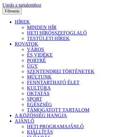
Ugrás a tartalomhoz
Főmenü
HÍREK
MINDEN HÍR
HETI HÍRÖSSZEFOGLALÓ
TESTÜLETI HÍREK
ROVATOK
VÁROS
ÉS VIDÉKE
PORTRÉ
ÜGY
SZENTENDREI TÖRTÉNETEK
MÚLTUNK
FENNTARTHATÓ ÉLET
KULTÚRA
OKTATÁS
SPORT
EGÉSZSÉG
TÁMOGATOTT TARTALOM
A KÖZÖSSÉG HANGJA
AJÁNLÓ
HETI PROGRAMAJÁNLÓ
KIÁLLÍTÁS