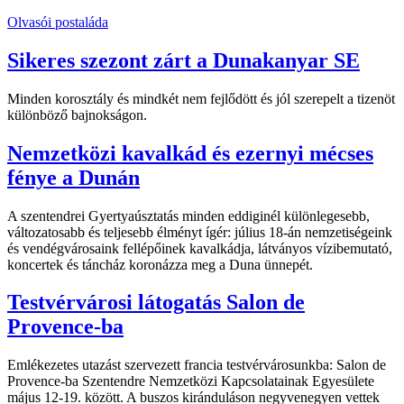
Olvasói postaláda
Sikeres szezont zárt a Dunakanyar SE
Minden korosztály és mindkét nem fejlődött és jól szerepelt a tizenöt
különböző bajnokságon.
Nemzetközi kavalkád és ezernyi mécses
fénye a Dunán
A szentendrei Gyertyaúsztatás minden eddiginél különlegesebb,
változatosabb és teljesebb élményt ígér: július 18-án nemzetiségeink
és vendégvárosaink fellépőinek kavalkádja, látványos vízibemutató,
koncertek és táncház koronázza meg a Duna ünnepét.
Testvérvárosi látogatás Salon de
Provence-ba
Emlékezetes utazást szervezett francia testvérvárosunkba: Salon de
Provence-ba Szentendre Nemzetközi Kapcsolatainak Egyesülete
május 12-19. között. A buszos kiránduláson negyvenegyen vettek