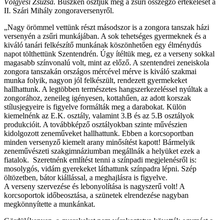
Völgyesi Zsuzsa.
Büszkén osztjuk meg a zsűri összegző értékelését a
II. Szári Mihály zongoraversenyről.
„Nagy örömmel vettünk részt másodszor is a zongora tanszak házi
versenyén a zsűri munkájában. A sok tehetséges gyermeknek és a
kiváló tanári felkészítő munkának köszönhetően egy élménydús
napot tölthettünk Szentendrén. Úgy ítéltük meg, ez a verseny sokkal
magasabb színvonalú volt, mint az előző. A szentendrei zeneiskola
zongora tanszakán országos mércével mérve is kiváló szakmai
munka folyik, nagyon jól felkészült, rendezett gyermekeket
hallhattunk. A legtöbben természetes hangszerkezeléssel nyúltak a
zongorához, zeneileg igényesen, kottahűen, az adott korszak
stílusjegyeire is figyelve formálták meg a darabokat. Külön
kiemelnénk az E.K. osztály, valamint 3.B és az 5.B osztályok
produkcióit. A továbbképző osztályokban szinte művészien
kidolgozott zeneműveket hallhattunk. Ebben a korcsoportban
minden versenyző kiemelt arany minősítést kapott! Bármelyik
zeneművészeti szakgimnáziumban megállnák a helyüket ezek a
fiatalok. Szeretnénk említést tenni a színpadi megjelenésről is:
mosolygós, vidám gyerekeket láthattunk színpadra lépni. Szép
öltözetben, bátor kiállással, a meghajlásra is figyelve.
A verseny szervezése és lebonyolítása is nagyszerű volt! A
korcsoportok időbeosztása, a szünetek elrendezése nagyban
megkönnyítette a munkánkat.