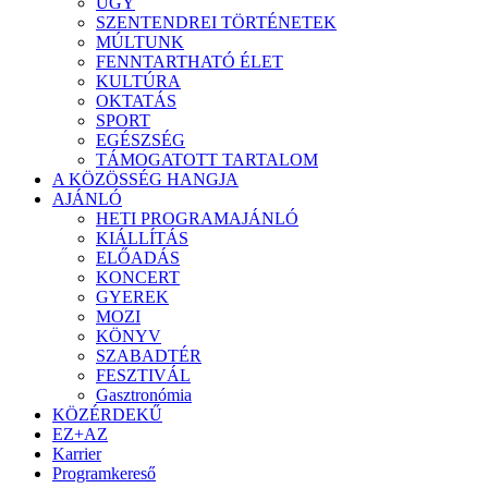
ÜGY
SZENTENDREI TÖRTÉNETEK
MÚLTUNK
FENNTARTHATÓ ÉLET
KULTÚRA
OKTATÁS
SPORT
EGÉSZSÉG
TÁMOGATOTT TARTALOM
A KÖZÖSSÉG HANGJA
AJÁNLÓ
HETI PROGRAMAJÁNLÓ
KIÁLLÍTÁS
ELŐADÁS
KONCERT
GYEREK
MOZI
KÖNYV
SZABADTÉR
FESZTIVÁL
Gasztronómia
KÖZÉRDEKŰ
EZ+AZ
Karrier
Programkereső