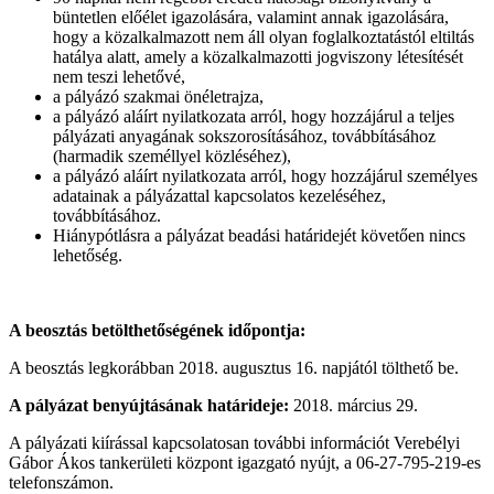
büntetlen előélet igazolására, valamint annak igazolására,
hogy a közalkalmazott nem áll olyan foglalkoztatástól eltiltás
hatálya alatt, amely a közalkalmazotti jogviszony létesítését
nem teszi lehetővé,
a pályázó szakmai önéletrajza,
a pályázó aláírt nyilatkozata arról, hogy hozzájárul a teljes
pályázati anyagának sokszorosításához, továbbításához
(harmadik személlyel közléséhez),
a pályázó aláírt nyilatkozata arról, hogy hozzájárul személyes
adatainak a pályázattal kapcsolatos kezeléséhez,
továbbításához.
Hiánypótlásra a pályázat beadási határidejét követően nincs
lehetőség.
A beosztás betölthetőségének időpontja:
A beosztás legkorábban 2018. augusztus 16. napjától tölthető be.
A pályázat benyújtásának határideje:
2018. március 29.
A pályázati kiírással kapcsolatosan további információt Verebélyi
Gábor Ákos tankerületi központ igazgató nyújt, a 06-27-795-219-es
telefonszámon.