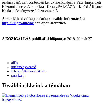
példányban), zárt borítékban kérjük megküldeni a Váci Tankerületi
Központ címére. A borítékra írják rá „PÁLYÁZAT- Izbégi Általános
Iskola intézményvezetői beosztására”.
A munkáltatóval kapcsolatban további információt a
http://kk.gov.hu/vac
honlapon szerezhet.
A KÖZIGÁLLÁS publikálási időpontja:
2018. február 27.
állás
intézményvezető
Izbégi Általános Iskola
pályázat
További cikkeink a témában