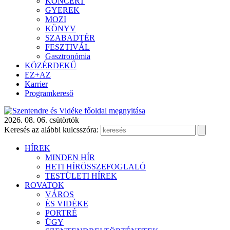
KONCERT
GYEREK
MOZI
KÖNYV
SZABADTÉR
FESZTIVÁL
Gasztronómia
KÖZÉRDEKŰ
EZ+AZ
Karrier
Programkereső
2026. 08. 06. csütörtök
Keresés az alábbi kulcsszóra:
HÍREK
MINDEN HÍR
HETI HÍRÖSSZEFOGLALÓ
TESTÜLETI HÍREK
ROVATOK
VÁROS
ÉS VIDÉKE
PORTRÉ
ÜGY