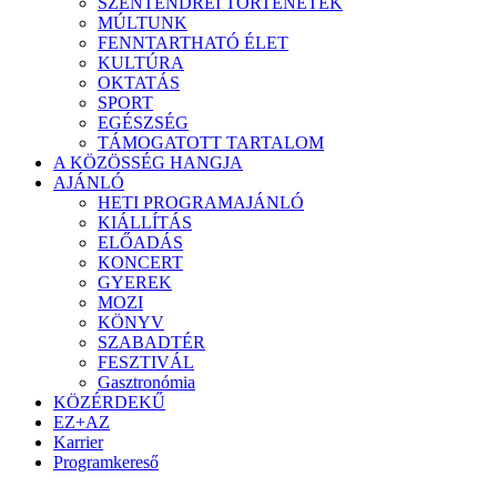
SZENTENDREI TÖRTÉNETEK
MÚLTUNK
FENNTARTHATÓ ÉLET
KULTÚRA
OKTATÁS
SPORT
EGÉSZSÉG
TÁMOGATOTT TARTALOM
A KÖZÖSSÉG HANGJA
AJÁNLÓ
HETI PROGRAMAJÁNLÓ
KIÁLLÍTÁS
ELŐADÁS
KONCERT
GYEREK
MOZI
KÖNYV
SZABADTÉR
FESZTIVÁL
Gasztronómia
KÖZÉRDEKŰ
EZ+AZ
Karrier
Programkereső