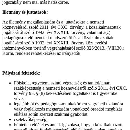
jogszabály nem utal más hatáskörbe.
Illetmény és juttatások:
Az illetmény megállapítására és a juttatásokra a nemzeti
köznevelésről szóló 2011. évi CXC. törvény, a közalkalmazottak
jogállásáról szóló 1992. évi XXXIII. törvény, valamint a(z)
pedagógusok előmeneteli rendszeréről és a közalkalmazottak
jogállásáról szóló 1992. évi XXXIII. törvény köznevelési
intézményekben történő végrehajtásáról szóló 326/2013. (VIII.30.)
Korm. rendelet rendelkezései az irányadók.
Pályázati feltételek:
Főiskola, /egyetemi szintű végzettség és tanítói/tanári
szakképzettség a nemzeti köznevelésről szóló 2011. évi CXC.
törvény 98. § (8) bekezdésében foglaltakat is figyelembe
véve,
legalább öt év pedagógus-munkakörben vagy heti tíz tanóra
vagy foglalkozás megtartására vonatkozó óraadói megbízás
ellátása során szerzett szakmai gyakorlat,
cselekvőképesség,
büntetlen előélet és annak igazolása, hogy a közalkalmazott
nem áll olyan foglalkoztatástól eltiltás hatálya alatt, amely a