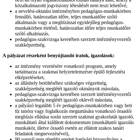
közalkalmazotti jogviszony létesítését nem teszi lehetővé,
a nevelési-oktatási intézményben pedagógus-munkakörben
fennálló, határozatlan időre, teljes munkaidőre szóló
alkalmazás vagy a megbízással egyidejűleg pedagógus-
munkakörben történő, határozatlan időre teljes munkaidőre
szóló alkalmazás,
pedagógus-szakvizsga keretében szerzett intézményvezetői
szakképzettség.
A pályázat részeként benyújtandó iratok, igazolások:
az intézmény vezetésére vonatkozó program, amely
tartalmazza a szakmai helyzetelemzésre épülő fejlesztési
elképzeléseket,
az álláshely betöltéséhez szükséges végzettség,
szakképzettség meglétét igazoló okmányok másolata,
pedagógus-szakvizsga keretében szerzett intézményvezetői
szakképzettség meglétét igazoló oklevél másolata,
a pályázó legalább 5 év pedagógus-munkakörben vagy heti
tíz tanóra vagy foglalkozás megtartására vonatkozó óraadói
megbízás ellátása során szerzett szakmai gyakorlatát igazoló,
munkáltató által kiállított dokumentum (munkáltatói igazolás
munkakör, illetve óraadó esetén az ellátott szakos tanári
feladatok megnevezésével),
90 napnál nem régebbi eredeti hatósági bizonyítvány a