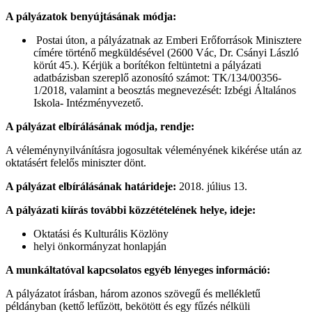
A pályázatok benyújtásának módja:
Postai úton, a pályázatnak az Emberi Erőforrások Minisztere
címére történő megküldésével (2600 Vác, Dr. Csányi László
körút 45.). Kérjük a borítékon feltüntetni a pályázati
adatbázisban szereplő azonosító számot: TK/134/00356-
1/2018, valamint a beosztás megnevezését: Izbégi Általános
Iskola- Intézményvezető.
A pályázat elbírálásának módja, rendje:
A véleménynyilvánításra jogosultak véleményének kikérése után az
oktatásért felelős miniszter dönt.
A pályázat elbírálásának határideje:
2018. július 13.
A pályázati kiírás további közzétételének helye, ideje:
Oktatási és Kulturális Közlöny
helyi önkormányzat honlapján
A munkáltatóval kapcsolatos egyéb lényeges információ:
A pályázatot írásban, három azonos szövegű és mellékletű
példányban (kettő lefűzött, bekötött és egy fűzés nélküli