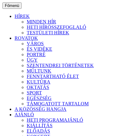
Ugrás
Főmenü
a
tartalomhoz
HÍREK
MINDEN HÍR
HETI HÍRÖSSZEFOGLALÓ
TESTÜLETI HÍREK
ROVATOK
VÁROS
ÉS VIDÉKE
PORTRÉ
ÜGY
SZENTENDREI TÖRTÉNETEK
MÚLTUNK
FENNTARTHATÓ ÉLET
KULTÚRA
OKTATÁS
SPORT
EGÉSZSÉG
TÁMOGATOTT TARTALOM
A KÖZÖSSÉG HANGJA
AJÁNLÓ
HETI PROGRAMAJÁNLÓ
KIÁLLÍTÁS
ELŐADÁS