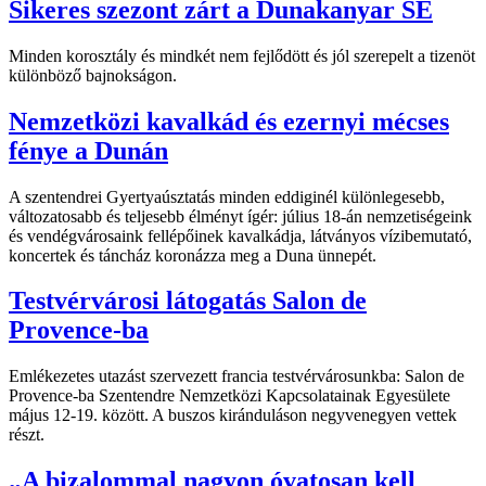
Sikeres szezont zárt a Dunakanyar SE
Minden korosztály és mindkét nem fejlődött és jól szerepelt a tizenöt
különböző bajnokságon.
Nemzetközi kavalkád és ezernyi mécses
fénye a Dunán
A szentendrei Gyertyaúsztatás minden eddiginél különlegesebb,
változatosabb és teljesebb élményt ígér: július 18-án nemzetiségeink
és vendégvárosaink fellépőinek kavalkádja, látványos vízibemutató,
koncertek és táncház koronázza meg a Duna ünnepét.
Testvérvárosi látogatás Salon de
Provence-ba
Emlékezetes utazást szervezett francia testvérvárosunkba: Salon de
Provence-ba Szentendre Nemzetközi Kapcsolatainak Egyesülete
május 12-19. között. A buszos kiránduláson negyvenegyen vettek
részt.
„A bizalommal nagyon óvatosan kell