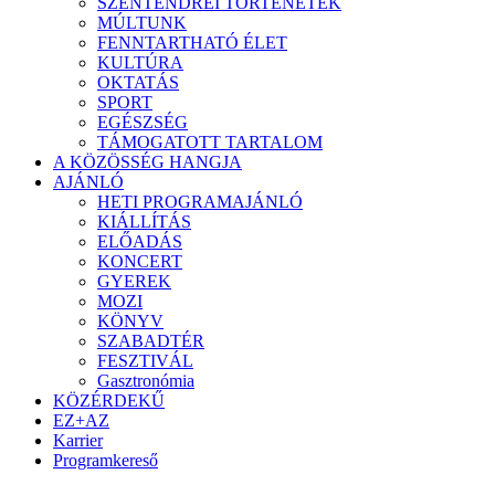
SZENTENDREI TÖRTÉNETEK
MÚLTUNK
FENNTARTHATÓ ÉLET
KULTÚRA
OKTATÁS
SPORT
EGÉSZSÉG
TÁMOGATOTT TARTALOM
A KÖZÖSSÉG HANGJA
AJÁNLÓ
HETI PROGRAMAJÁNLÓ
KIÁLLÍTÁS
ELŐADÁS
KONCERT
GYEREK
MOZI
KÖNYV
SZABADTÉR
FESZTIVÁL
Gasztronómia
KÖZÉRDEKŰ
EZ+AZ
Karrier
Programkereső