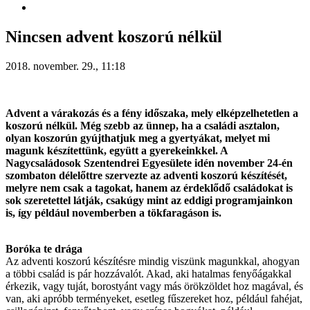
Nincsen advent koszorú nélkül
2018. november. 29., 11:18
Advent a várakozás és a fény időszaka, mely elképzelhetetlen a
koszorú nélkül. Még szebb az ünnep, ha a családi asztalon,
olyan koszorún gyújthatjuk meg a gyertyákat, melyet mi
magunk készítettünk, együtt a gyerekeinkkel. A
Nagycsaládosok Szentendrei Egyesülete idén november 24-én
szombaton délelőttre szervezte az adventi koszorú készítését,
melyre nem csak a tagokat, hanem az érdeklődő családokat is
sok szeretettel látják, csakúgy mint az eddigi programjainkon
is, így például novemberben a tökfaragáson is.
Boróka te drága
Az adventi koszorú készítésre mindig viszünk magunkkal, ahogyan
a többi család is pár hozzávalót. Akad, aki hatalmas fenyőágakkal
érkezik, vagy tuját, borostyánt vagy más örökzöldet hoz magával, és
van, aki apróbb terményeket, esetleg fűszereket hoz, például fahéjat,