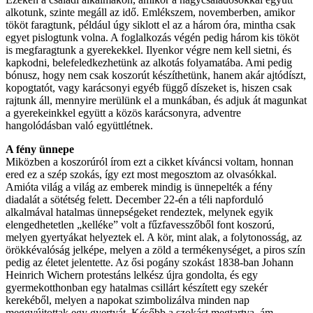
alkotunk, szinte megáll az idő. Emlékszem, novemberben, amikor
tököt faragtunk, például úgy siklott el az a három óra, mintha csak
egyet pislogtunk volna. A foglalkozás végén pedig három kis tököt
is megfaragtunk a gyerekekkel. Ilyenkor végre nem kell sietni, és
kapkodni, belefeledkezhetünk az alkotás folyamatába. Ami pedig
bónusz, hogy nem csak koszorút készíthetünk, hanem akár ajtódíszt,
kopogtatót, vagy karácsonyi egyéb függő díszeket is, hiszen csak
rajtunk áll, mennyire merülünk el a munkában, és adjuk át magunkat
a gyerekeinkkel együtt a közös karácsonyra, adventre
hangolódásban való együttlétnek.
A fény ünnepe
Miközben a koszorúról írom ezt a cikket kíváncsi voltam, honnan
ered ez a szép szokás, így ezt most megosztom az olvasókkal.
Amióta világ a világ az emberek mindig is ünnepelték a fény
diadalát a sötétség felett. December 22-én a téli napforduló
alkalmával hatalmas ünnepségeket rendeztek, melynek egyik
elengedhetetlen „kelléke” volt a fűzfavesszőből font koszorú,
melyen gyertyákat helyeztek el. A kör, mint alak, a folytonosság, az
örökkévalóság jelképe, melyen a zöld a termékenységet, a piros szín
pedig az életet jelentette. Az ősi pogány szokást 1838-ban Johann
Heinrich Wichern protestáns lelkész újra gondolta, és egy
gyermekotthonban egy hatalmas csillárt készített egy szekér
kerekéből, melyen a napokat szimbolizálva minden nap
meggyújtottak egy gyertyát. Később a szokást megtartva, ám