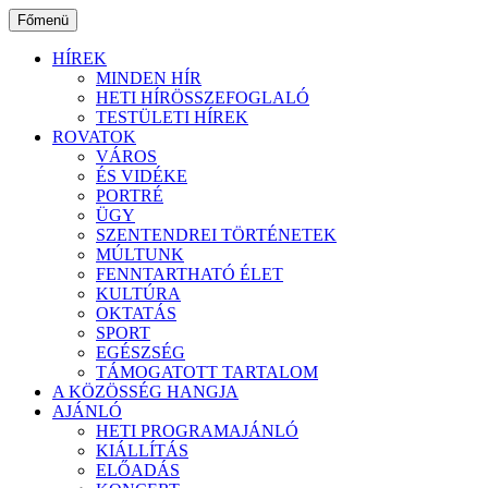
Ugrás
Főmenü
a
tartalomhoz
HÍREK
MINDEN HÍR
HETI HÍRÖSSZEFOGLALÓ
TESTÜLETI HÍREK
ROVATOK
VÁROS
ÉS VIDÉKE
PORTRÉ
ÜGY
SZENTENDREI TÖRTÉNETEK
MÚLTUNK
FENNTARTHATÓ ÉLET
KULTÚRA
OKTATÁS
SPORT
EGÉSZSÉG
TÁMOGATOTT TARTALOM
A KÖZÖSSÉG HANGJA
AJÁNLÓ
HETI PROGRAMAJÁNLÓ
KIÁLLÍTÁS
ELŐADÁS