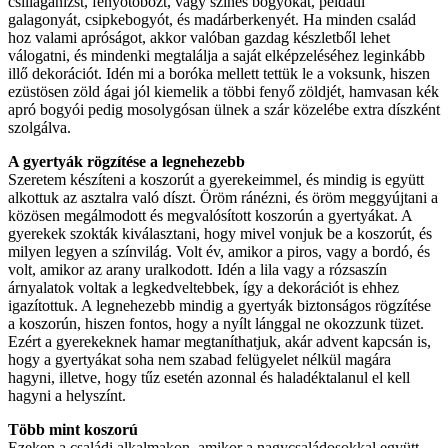
csillagánizst, fenyőtobozt, vagy színes bogyókat, például
galagonyát, csipkebogyót, és madárberkenyét. Ha minden család
hoz valami apróságot, akkor valóban gazdag készletből lehet
válogatni, és mindenki megtalálja a saját elképzeléséhez leginkább
illő dekorációt. Idén mi a boróka mellett tettük le a voksunk, hiszen
ezüstösen zöld ágai jól kiemelik a többi fenyő zöldjét, hamvasan kék
apró bogyói pedig mosolygósan ülnek a szár közelébe extra díszként
szolgálva.
A gyertyák rögzítése a legnehezebb
Szeretem készíteni a koszorút a gyerekeimmel, és mindig is együtt
alkottuk az asztalra való díszt. Öröm ránézni, és öröm meggyújtani a
közösen megálmodott és megvalósított koszorún a gyertyákat. A
gyerekek szokták kiválasztani, hogy mivel vonjuk be a koszorút, és
milyen legyen a színvilág. Volt év, amikor a piros, vagy a bordó, és
volt, amikor az arany uralkodott. Idén a lila vagy a rózsaszín
árnyalatok voltak a legkedveltebbek, így a dekorációt is ehhez
igazítottuk. A legnehezebb mindig a gyertyák biztonságos rögzítése
a koszorún, hiszen fontos, hogy a nyílt lánggal ne okozzunk tüzet.
Ezért a gyerekeknek hamar megtaníthatjuk, akár advent kapcsán is,
hogy a gyertyákat soha nem szabad felügyelet nélkül magára
hagyni, illetve, hogy tűz esetén azonnal és haladéktalanul el kell
hagyni a helyszínt.
Több mint koszorú
Ezeken a családi alkalmakon, amikor a nagycsaládosokkal együtt