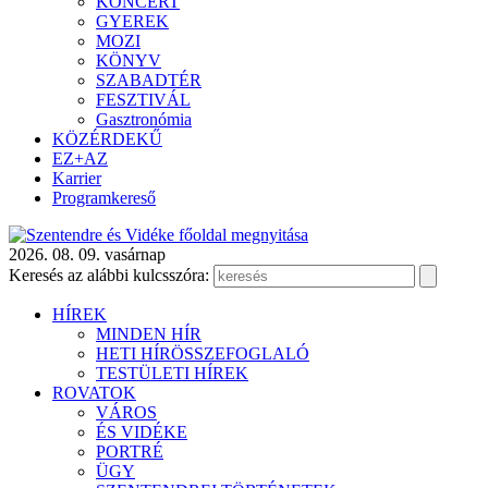
KONCERT
GYEREK
MOZI
KÖNYV
SZABADTÉR
FESZTIVÁL
Gasztronómia
KÖZÉRDEKŰ
EZ+AZ
Karrier
Programkereső
2026. 08. 09. vasárnap
Keresés az alábbi kulcsszóra:
HÍREK
MINDEN HÍR
HETI HÍRÖSSZEFOGLALÓ
TESTÜLETI HÍREK
ROVATOK
VÁROS
ÉS VIDÉKE
PORTRÉ
ÜGY