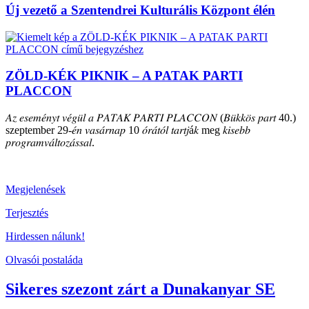
Új vezető a Szentendrei Kulturális Központ élén
ZÖLD-KÉK PIKNIK – A PATAK PARTI
PLACCON
𝐴𝑧 𝑒𝑠𝑒𝑚𝑒́𝑛𝑦𝑡 𝑣𝑒́𝑔𝑢̈𝑙 𝑎 𝑃𝐴𝑇𝐴𝐾 𝑃𝐴𝑅𝑇𝐼 𝑃𝐿𝐴𝐶𝐶𝑂𝑁 (𝐵𝑢̈𝑘𝑘𝑜̈𝑠 𝑝𝑎𝑟𝑡 40.)
szeptember 29-𝑒́𝑛 𝑣𝑎𝑠𝑎́𝑟𝑛𝑎𝑝 10 𝑜́𝑟𝑎́𝑡𝑜́𝑙 𝑡𝑎𝑟𝑡𝑗á𝑘 meg 𝑘𝑖𝑠𝑒𝑏𝑏
𝑝𝑟𝑜𝑔𝑟𝑎𝑚𝑣𝑎́𝑙𝑡𝑜𝑧𝑎́𝑠𝑠𝑎𝑙.
Megjelenések
Terjesztés
Hirdessen nálunk!
Olvasói postaláda
Sikeres szezont zárt a Dunakanyar SE