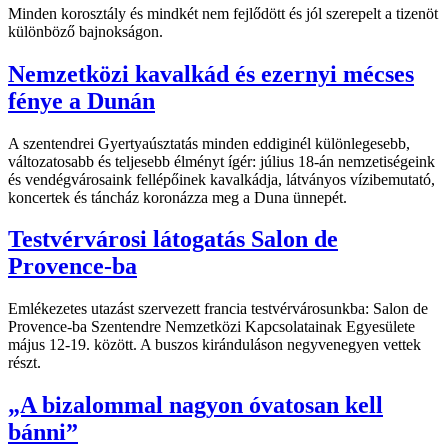
Minden korosztály és mindkét nem fejlődött és jól szerepelt a tizenöt
különböző bajnokságon.
Nemzetközi kavalkád és ezernyi mécses
fénye a Dunán
A szentendrei Gyertyaúsztatás minden eddiginél különlegesebb,
változatosabb és teljesebb élményt ígér: július 18-án nemzetiségeink
és vendégvárosaink fellépőinek kavalkádja, látványos vízibemutató,
koncertek és táncház koronázza meg a Duna ünnepét.
Testvérvárosi látogatás Salon de
Provence-ba
Emlékezetes utazást szervezett francia testvérvárosunkba: Salon de
Provence-ba Szentendre Nemzetközi Kapcsolatainak Egyesülete
május 12-19. között. A buszos kiránduláson negyvenegyen vettek
részt.
„A bizalommal nagyon óvatosan kell
bánni”