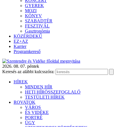
KONCERT
GYEREK
MOZI
KÖNYV
SZABADTÉR
FESZTIVÁL
Gasztronómia
KÖZÉRDEKŰ
EZ+AZ
Karrier
Programkereső
2026. 08. 07. péntek
Keresés az alábbi kulcsszóra:
HÍREK
MINDEN HÍR
HETI HÍRÖSSZEFOGLALÓ
TESTÜLETI HÍREK
ROVATOK
VÁROS
ÉS VIDÉKE
PORTRÉ
ÜGY