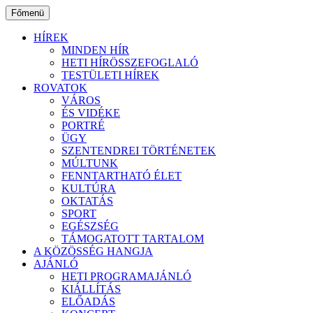
Ugrás
Főmenü
a
tartalomhoz
HÍREK
MINDEN HÍR
HETI HÍRÖSSZEFOGLALÓ
TESTÜLETI HÍREK
ROVATOK
VÁROS
ÉS VIDÉKE
PORTRÉ
ÜGY
SZENTENDREI TÖRTÉNETEK
MÚLTUNK
FENNTARTHATÓ ÉLET
KULTÚRA
OKTATÁS
SPORT
EGÉSZSÉG
TÁMOGATOTT TARTALOM
A KÖZÖSSÉG HANGJA
AJÁNLÓ
HETI PROGRAMAJÁNLÓ
KIÁLLÍTÁS
ELŐADÁS