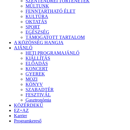
SZENTENDREI TÖRTÉNETEK
MÚLTUNK
FENNTARTHATÓ ÉLET
KULTÚRA
OKTATÁS
SPORT
EGÉSZSÉG
TÁMOGATOTT TARTALOM
A KÖZÖSSÉG HANGJA
AJÁNLÓ
HETI PROGRAMAJÁNLÓ
KIÁLLÍTÁS
ELŐADÁS
KONCERT
GYEREK
MOZI
KÖNYV
SZABADTÉR
FESZTIVÁL
Gasztronómia
KÖZÉRDEKŰ
EZ+AZ
Karrier
Programkereső