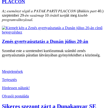
PLACCON
𝐴𝑧 𝑒𝑠𝑒𝑚𝑒́𝑛𝑦𝑡 𝑣𝑒́𝑔𝑢̈𝑙 𝑎 𝑃𝐴𝑇𝐴𝐾 𝑃𝐴𝑅𝑇𝐼 𝑃𝐿𝐴𝐶𝐶𝑂𝑁 (𝐵𝑢̈𝑘𝑘𝑜̈𝑠 𝑝𝑎𝑟𝑡 40.)
szeptember 29-𝑒́𝑛 𝑣𝑎𝑠𝑎́𝑟𝑛𝑎𝑝 10 𝑜́𝑟𝑎́𝑡𝑜́𝑙 𝑡𝑎𝑟𝑡𝑗á𝑘 meg 𝑘𝑖𝑠𝑒𝑏𝑏
𝑝𝑟𝑜𝑔𝑟𝑎𝑚𝑣𝑎́𝑙𝑡𝑜𝑧𝑎́𝑠𝑠𝑎𝑙.
Zenés gyertyaúsztatás a Dunán július 20-án
Szombat este a szentendrei kuriózumnak számító zenés
gyertyaúsztatás páratlan látványában gyönyörködhet a közönség.
Megjelenések
Terjesztés
Hirdessen nálunk!
Olvasói postaláda
Sikeres szezont zárt a Dunakanyar SE