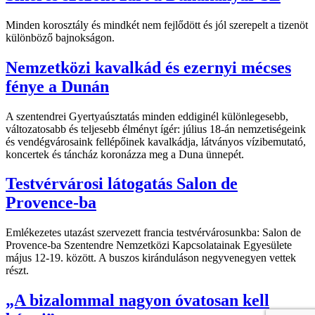
Minden korosztály és mindkét nem fejlődött és jól szerepelt a tizenöt
különböző bajnokságon.
Nemzetközi kavalkád és ezernyi mécses
fénye a Dunán
A szentendrei Gyertyaúsztatás minden eddiginél különlegesebb,
változatosabb és teljesebb élményt ígér: július 18-án nemzetiségeink
és vendégvárosaink fellépőinek kavalkádja, látványos vízibemutató,
koncertek és táncház koronázza meg a Duna ünnepét.
Testvérvárosi látogatás Salon de
Provence-ba
Emlékezetes utazást szervezett francia testvérvárosunkba: Salon de
Provence-ba Szentendre Nemzetközi Kapcsolatainak Egyesülete
május 12-19. között. A buszos kiránduláson negyvenegyen vettek
részt.
„A bizalommal nagyon óvatosan kell