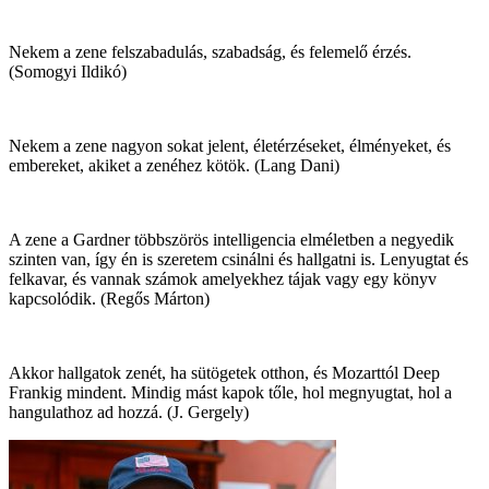
Nekem a zene felszabadulás, szabadság, és felemelő érzés.
(Somogyi Ildikó)
Nekem a zene nagyon sokat jelent, életérzéseket, élményeket, és
embereket, akiket a zenéhez kötök. (Lang Dani)
A zene a Gardner többszörös intelligencia elméletben a negyedik
szinten van, így én is szeretem csinálni és hallgatni is. Lenyugtat és
felkavar, és vannak számok amelyekhez tájak vagy egy könyv
kapcsolódik. (Regős Márton)
Akkor hallgatok zenét, ha sütögetek otthon, és Mozarttól Deep
Frankig mindent. Mindig mást kapok tőle, hol megnyugtat, hol a
hangulathoz ad hozzá. (J. Gergely)