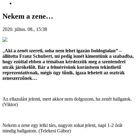
Nekem a zene…
2020. július. 08., 15:38
„
Aki a zenét szereti, soha nem lehet igazán boldogtalan” –
állította Franz Schubert, mi pedig ismét kimentünk a szabadba,
hogy ezúttal ebben a témában kérdezzük meg a szentendrei
utcák járókelőit. Bár a felmérésünk korántsem tekinthető
reprezentatívnak, mégis úgy tűnik, igaza lehetett az osztrák
zeneszerzőnek…
Az ellazulást jelenti, mert akkor nem dolgozom, ha zenét hallgatok.
(Viktor)
Nekem a zene egy lelki társ, nagyon sokat jelent, napi 1-2 órát
mindig hallgatom. (Telekesi Gábor)