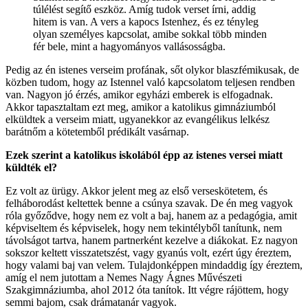
túlélést segítő eszköz. Amíg tudok verset írni, addig
hitem is van. A vers a kapocs Istenhez, és ez tényleg
olyan személyes kapcsolat, amibe sokkal több minden
fér bele, mint a hagyományos vallásosságba.
Pedig az én istenes verseim profának, sőt olykor blaszfémikusak, de
közben tudom, hogy az Istennel való kapcsolatom teljesen rendben
van. Nagyon jó érzés, amikor egyházi emberek is elfogadnak.
Akkor tapasztaltam ezt meg, amikor a katolikus gimnáziumból
elküldtek a verseim miatt, ugyanekkor az evangélikus lelkész
barátnőm a kötetemből prédikált vasárnap.
Ezek szerint a katolikus iskolából épp az istenes versei miatt
küldték el?
Ez volt az ürügy. Akkor jelent meg az első verseskötetem, és
felháborodást keltettek benne a csúnya szavak. De én meg vagyok
róla győződve, hogy nem ez volt a baj, hanem az a pedagógia, amit
képviseltem és képviselek, hogy nem tekintélyből tanítunk, nem
távolságot tartva, hanem partnerként kezelve a diákokat. Ez nagyon
sokszor keltett visszatetszést, vagy gyanús volt, ezért úgy éreztem,
hogy valami baj van velem. Tulajdonképpen mindaddig így éreztem,
amíg el nem jutottam a Nemes Nagy Ágnes Művészeti
Szakgimnáziumba, ahol 2012 óta tanítok. Itt végre rájöttem, hogy
semmi bajom, csak drámatanár vagyok.