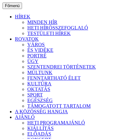
Ugrás
Főmenü
a
tartalomhoz
HÍREK
MINDEN HÍR
HETI HÍRÖSSZEFOGLALÓ
TESTÜLETI HÍREK
ROVATOK
VÁROS
ÉS VIDÉKE
PORTRÉ
ÜGY
SZENTENDREI TÖRTÉNETEK
MÚLTUNK
FENNTARTHATÓ ÉLET
KULTÚRA
OKTATÁS
SPORT
EGÉSZSÉG
TÁMOGATOTT TARTALOM
A KÖZÖSSÉG HANGJA
AJÁNLÓ
HETI PROGRAMAJÁNLÓ
KIÁLLÍTÁS
ELŐADÁS