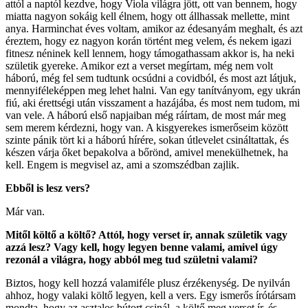
attól a naptól kezdve, hogy Viola világra jött, ott van bennem, hogy
miatta nagyon sokáig kell élnem, hogy ott állhassak mellette, mint
anya. Harminchat éves voltam, amikor az édesanyám meghalt, és azt
éreztem, hogy ez nagyon korán történt meg velem, és nekem igazi
fitnesz néninek kell lennem, hogy támogathassam akkor is, ha neki
születik gyereke. Amikor ezt a verset megírtam, még nem volt
háború, még fel sem tudtunk ocsúdni a covidból, és most azt látjuk,
mennyiféleképpen meg lehet halni. Van egy tanítványom, egy ukrán
fiú, aki érettségi után visszament a hazájába, és most nem tudom, mi
van vele. A háború első napjaiban még ráírtam, de most már meg
sem merem kérdezni, hogy van. A kisgyerekes ismerőseim között
szinte pánik tört ki a háború hírére, sokan útlevelet csináltattak, és
készen várja őket bepakolva a bőrönd, amivel menekülhetnek, ha
kell. Engem is megvisel az, ami a szomszédban zajlik.
Ebből is lesz vers?
Már van.
Mitől költő a költő? Attól, hogy verset ír, annak születik vagy
azzá lesz? Vagy kell, hogy legyen benne valami, amivel úgy
rezonál a világra, hogy abból meg tud születni valami?
Biztos, hogy kell hozzá valamiféle plusz érzékenység. De nyilván
ahhoz, hogy valaki költő legyen, kell a vers. Egy ismerős írótársam
mondta, hogy az asztalos bútort csinál, a költő meg verset ír, és