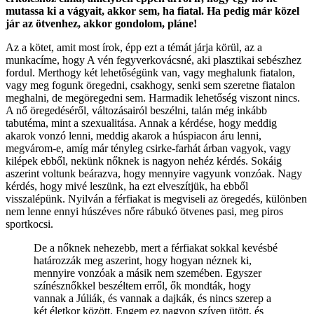
mutassa ki a vágyait, akkor sem, ha fiatal. Ha pedig már közel
jár az ötvenhez, akkor gondolom, pláne!
Az a kötet, amit most írok, épp ezt a témát járja körül, az a
munkacíme, hogy A vén fegyverkovácsné, aki plasztikai sebészhez
fordul. Merthogy két lehetőségünk van, vagy meghalunk fiatalon,
vagy meg fogunk öregedni, csakhogy, senki sem szeretne fiatalon
meghalni, de megöregedni sem. Harmadik lehetőség viszont nincs.
A nő öregedéséről, változásairól beszélni, talán még inkább
tabutéma, mint a szexualitása. Annak a kérdése, hogy meddig
akarok vonzó lenni, meddig akarok a húspiacon áru lenni,
megvárom-e, amíg már tényleg csirke-farhát árban vagyok, vagy
kilépek ebből, nekünk nőknek is nagyon nehéz kérdés. Sokáig
aszerint voltunk beárazva, hogy mennyire vagyunk vonzóak. Nagy
kérdés, hogy mivé leszünk, ha ezt elveszítjük, ha ebből
visszalépünk. Nyilván a férfiakat is megviseli az öregedés, különben
nem lenne ennyi húszéves nőre rábukó ötvenes pasi, meg piros
sportkocsi.
De a nőknek nehezebb, mert a férfiakat sokkal kevésbé
határozzák meg aszerint, hogy hogyan néznek ki,
mennyire vonzóak a másik nem szemében. Egyszer
színésznőkkel beszéltem erről, ők mondták, hogy
vannak a Júliák, és vannak a dajkák, és nincs szerep a
két életkor között. Engem ez nagyon szíven ütött, és