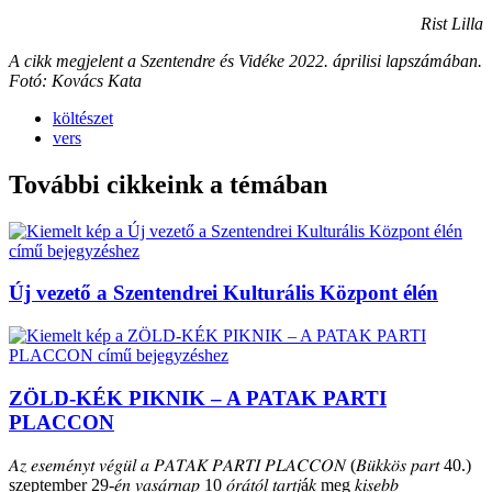
Rist Lilla
A cikk megjelent a Szentendre és Vidéke 2022. áprilisi lapszámában.
Fotó: Kovács Kata
költészet
vers
További cikkeink a témában
Új vezető a Szentendrei Kulturális Központ élén
ZÖLD-KÉK PIKNIK – A PATAK PARTI
PLACCON
𝐴𝑧 𝑒𝑠𝑒𝑚𝑒́𝑛𝑦𝑡 𝑣𝑒́𝑔𝑢̈𝑙 𝑎 𝑃𝐴𝑇𝐴𝐾 𝑃𝐴𝑅𝑇𝐼 𝑃𝐿𝐴𝐶𝐶𝑂𝑁 (𝐵𝑢̈𝑘𝑘𝑜̈𝑠 𝑝𝑎𝑟𝑡 40.)
szeptember 29-𝑒́𝑛 𝑣𝑎𝑠𝑎́𝑟𝑛𝑎𝑝 10 𝑜́𝑟𝑎́𝑡𝑜́𝑙 𝑡𝑎𝑟𝑡𝑗á𝑘 meg 𝑘𝑖𝑠𝑒𝑏𝑏