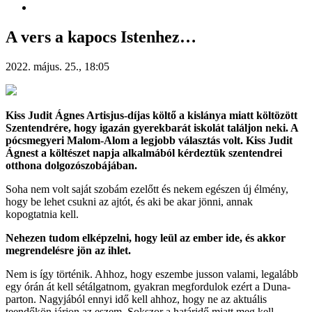
A vers a kapocs Istenhez…
2022. május. 25., 18:05
Kiss Judit Ágnes Artisjus-díjas költő a kislánya miatt költözött
Szentendrére, hogy igazán gyerekbarát iskolát találjon neki. A
pócsmegyeri
Malom-Alom a legjobb választás volt. Kiss Judit
Ágnest a költészet napja
alkalmából kérdeztük szentendrei
otthona dolgozószobájában.
Soha nem volt saját szobám ezelőtt és nekem egészen új élmény,
hogy be lehet csukni az ajtót, és aki be akar jönni, annak
kopogtatnia kell.
Nehezen tudom elképzelni, hogy leül az ember ide, és akkor
megrendelésre jön az ihlet.
Nem is így történik. Ahhoz, hogy eszembe jusson valami, legalább
egy órán át kell sétálgatnom, gyakran megfordulok ezért a Duna-
parton. Nagyjából ennyi idő kell ahhoz, hogy ne az aktuális
teendőkön járjon az eszem. Sokszor a határidő miatt meg kell