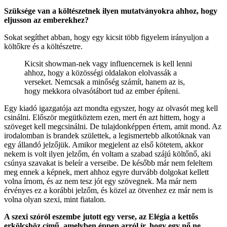
Szüksége van a költészetnek ilyen mutatványokra ahhoz, hogy
eljusson az emberekhez?
Sokat segíthet abban, hogy egy kicsit több figyelem irányuljon a
költőkre és a költészetre.
Kicsit showman-nek vagy influencernek is kell lenni
ahhoz, hogy a közösségi oldalakon elolvassák a
verseket. Nemcsak a minőség számít, hanem az is,
hogy mekkora olvasótábort tud az ember építeni.
Egy kiadó igazgatója azt mondta egyszer, hogy az olvasót meg kell
csinálni. Először megütköztem ezen, mert én azt hittem, hogy a
szöveget kell megcsinálni. De tulajdonképpen értem, amit mond. Az
irodalomban is brandek születtek, a legismertebb alkotóknak van
egy állandó jelzőjük. Amikor megjelent az első kötetem, akkor
nekem is volt ilyen jelzőm, én voltam a szabad szájú költőnő, aki
csúnya szavakat is beleír a verseibe. De később már nem feleltem
meg ennek a képnek, mert ahhoz egyre durvább dolgokat kellett
volna írnom, és az nem tesz jót egy szövegnek. Ma már nem
érvényes ez a korábbi jelzőm, és közel az ötvenhez ez már nem is
volna olyan szexi, mint fiatalon.
A szexi szóról eszembe jutott egy verse, az Elégia a kettős
erkölcshöz című, amelyben éppen arról ír, hogy egy nő ne