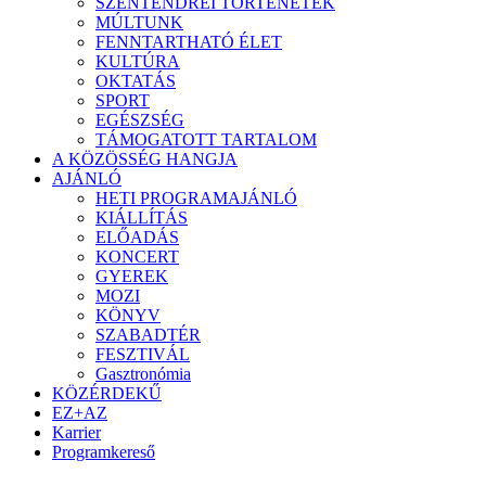
SZENTENDREI TÖRTÉNETEK
MÚLTUNK
FENNTARTHATÓ ÉLET
KULTÚRA
OKTATÁS
SPORT
EGÉSZSÉG
TÁMOGATOTT TARTALOM
A KÖZÖSSÉG HANGJA
AJÁNLÓ
HETI PROGRAMAJÁNLÓ
KIÁLLÍTÁS
ELŐADÁS
KONCERT
GYEREK
MOZI
KÖNYV
SZABADTÉR
FESZTIVÁL
Gasztronómia
KÖZÉRDEKŰ
EZ+AZ
Karrier
Programkereső