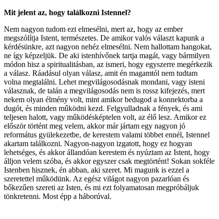
Mit jelent az, hogy találkozni Istennel?
Nem nagyon tudom ezt elmesélni, mert az, hogy az ember
megszólítja Istent, természetes. De amikor valós választ kapunk a
kérdésünkre, azt nagyon nehéz elmesélni. Nem hallottam hangokat,
ne így képzeljük. De aki istenhívőnek tartja magát, vagy bármilyen
módon hisz a spiritualitásban, az ismeri, hogy egyszerre megérkezik
a válasz. Ráadásul olyan válasz, amit én magamtól nem tudtam
volna megtalálni. Lehet megvilágosodásnak mondani, vagy isteni
válasznak, de talán a megvilágosodás nem is rossz kifejezés, mert
nekem olyan élmény volt, mint amikor bedugod a konnektorba a
dugót, és minden működni kezd. Felgyulladnak a fények, és ami
teljesen halott, vagy működésképtelen volt, az élő lesz. Amikor ez
először történt meg velem, akkor már jártam egy nagyon jó
református gyülekezetbe, de kerestem valami többet ennél, Istennel
akartam találkozni. Nagyon-nagyon izgatott, hogy ez hogyan
lehetséges, és akkor állandóan kerestem és nyúztam az Istent, hogy
álljon velem szóba, és akkor egyszer csak megtörtént! Sokan sokféle
Istenben hisznek, én abban, aki szeret. Mi magunk is ezzel a
szeretettel működünk. Az egész világot nagyon pazarlóan és
bőkezűen szereti az Isten, és mi ezt folyamatosan megpróbáljuk
tönkretenni. Most épp a háborúval.