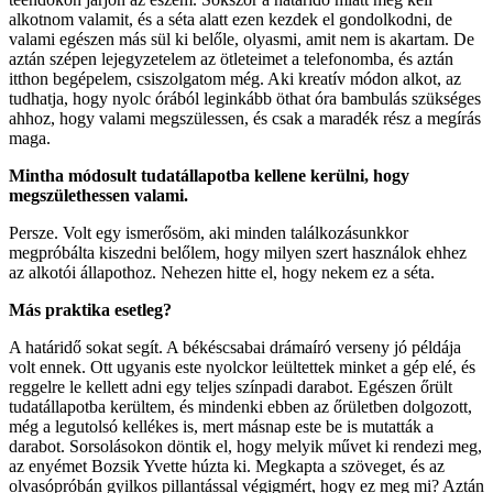
alkotnom valamit, és a séta alatt ezen kezdek el gondolkodni, de
valami egészen más sül ki belőle, olyasmi, amit nem is akartam. De
aztán szépen lejegyzetelem az ötleteimet a telefonomba, és aztán
itthon begépelem, csiszolgatom még. Aki kreatív módon alkot, az
tudhatja, hogy nyolc órából leginkább öthat óra bambulás szükséges
ahhoz, hogy valami megszülessen, és csak a maradék rész a megírás
maga.
Mintha módosult tudatállapotba kellene kerülni, hogy
megszülethessen valami.
Persze. Volt egy ismerősöm, aki minden találkozásunkkor
megpróbálta kiszedni belőlem, hogy milyen szert használok ehhez
az alkotói állapothoz. Nehezen hitte el, hogy nekem ez a séta.
Más praktika esetleg?
A határidő sokat segít. A békéscsabai drámaíró verseny jó példája
volt ennek. Ott ugyanis este nyolckor leültettek minket a gép elé, és
reggelre le kellett adni egy teljes színpadi darabot. Egészen őrült
tudatállapotba kerültem, és mindenki ebben az őrületben dolgozott,
még a legutolsó kellékes is, mert másnap este be is mutatták a
darabot. Sorsolásokon döntik el, hogy melyik művet ki rendezi meg,
az enyémet Bozsik Yvette húzta ki. Megkapta a szöveget, és az
olvasópróbán gyilkos pillantással végigmért, hogy ez meg mi? Aztán