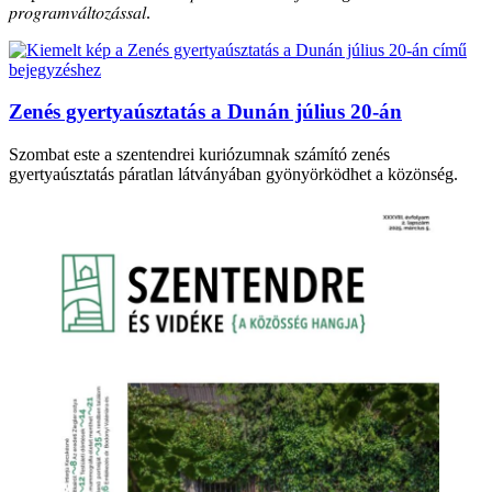
𝑝𝑟𝑜𝑔𝑟𝑎𝑚𝑣𝑎́𝑙𝑡𝑜𝑧𝑎́𝑠𝑠𝑎𝑙.
Zenés gyertyaúsztatás a Dunán július 20-án
Szombat este a szentendrei kuriózumnak számító zenés
gyertyaúsztatás páratlan látványában gyönyörködhet a közönség.