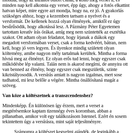
minden nap kell alkotnia egy verset, épp úgy, ahogy a fotós elkattint
hatvan képet, mire egyre azt mondja, hogy na, ez jó. A gyakorlás
szükséges ahhoz, hogy a kezemben tartsam a nyelvet és a
versformát. De kellenek hozzá olyan élmények, amiktől ez úgy
besűrűsödik, hogy alkotássá lesz. A Pázmány Péter Egyetemen
tartottam kreatív írás órákat, amíg meg nem szüntették az esztétika
szakot. Ott adtam olyan feladatot, hogy írjanak a diákok egy
megadott versformában verset, csak a forma kedvéért, bátran, nem
kell, hogy jó vers legyen. És ilyenkor mindig született olyan
költemény, amibe nagyon mély tartalmak kerültek. Mintha a forma
hívná meg az élményt. Ez olyan erős tud lenni, hogy egyszer csak
működésbe lép valami. Talán nem is akarod megírni, de annyira ott
van benned az élmény, hogy egyszer csak megszületik, szinte
kikristályosodik. A versírás amiatt is nagyon izgalmas, mert sose
tudhatod, mi lesz belőle a végére. Mintha önállósítaná magát a
szöveg.
Van köze a költészetnek a transzcendenshez?
Mindenképp. Én különösen így érzem, mert a verset a
megtérésemkor kaptam tizennégy éves koromban, abban a
pillanatban, amikor volt egy találkozásom Istennel. Ezért én sosem
tekintettem úgy a versírásra, mint saját teljesítményre.
Számomra a költészet kegyelmi ajándék, de leginkább a