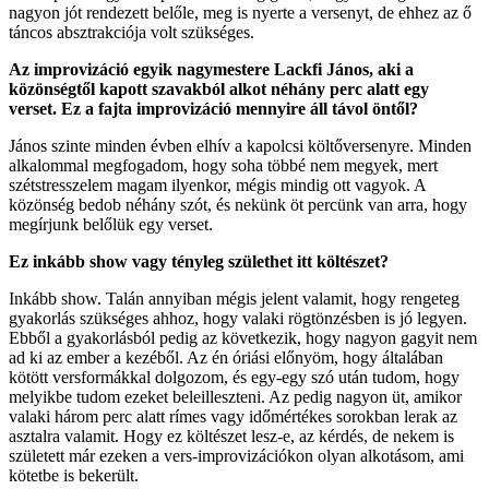
nagyon jót rendezett belőle, meg is nyerte a versenyt, de ehhez az ő
táncos absztrakciója volt szükséges.
Az improvizáció egyik nagymestere Lackfi János, aki a
közönségtől kapott szavakból alkot néhány perc alatt egy
verset. Ez a fajta improvizáció mennyire áll távol öntől?
János szinte minden évben elhív a kapolcsi költőversenyre. Minden
alkalommal megfogadom, hogy soha többé nem megyek, mert
szétstresszelem magam ilyenkor, mégis mindig ott vagyok. A
közönség bedob néhány szót, és nekünk öt percünk van arra, hogy
megírjunk belőlük egy verset.
Ez inkább show vagy tényleg születhet itt költészet?
Inkább show. Talán annyiban mégis jelent valamit, hogy rengeteg
gyakorlás szükséges ahhoz, hogy valaki rögtönzésben is jó legyen.
Ebből a gyakorlásból pedig az következik, hogy nagyon gagyit nem
ad ki az ember a kezéből. Az én óriási előnyöm, hogy általában
kötött versformákkal dolgozom, és egy-egy szó után tudom, hogy
melyikbe tudom ezeket beleilleszteni. Az pedig nagyon üt, amikor
valaki három perc alatt rímes vagy időmértékes sorokban lerak az
asztalra valamit. Hogy ez költészet lesz-e, az kérdés, de nekem is
született már ezeken a vers-improvizációkon olyan alkotásom, ami
kötetbe is bekerült.