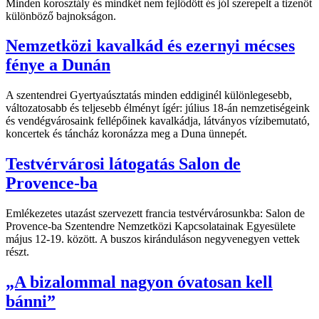
Minden korosztály és mindkét nem fejlődött és jól szerepelt a tizenöt
különböző bajnokságon.
Nemzetközi kavalkád és ezernyi mécses
fénye a Dunán
A szentendrei Gyertyaúsztatás minden eddiginél különlegesebb,
változatosabb és teljesebb élményt ígér: július 18-án nemzetiségeink
és vendégvárosaink fellépőinek kavalkádja, látványos vízibemutató,
koncertek és táncház koronázza meg a Duna ünnepét.
Testvérvárosi látogatás Salon de
Provence-ba
Emlékezetes utazást szervezett francia testvérvárosunkba: Salon de
Provence-ba Szentendre Nemzetközi Kapcsolatainak Egyesülete
május 12-19. között. A buszos kiránduláson negyvenegyen vettek
részt.
„A bizalommal nagyon óvatosan kell
bánni”