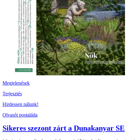
Megjelenések
Terjesztés
Hirdessen nálunk!
Olvasói postaláda
Sikeres szezont zárt a Dunakanyar SE