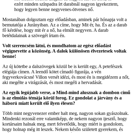
ezért minden színpadra írt darabnál nagyon igyekeztem,
hogy legyen benne negyvenes-ötvenes nő.
Mostanában dolgoztam egy előadásban, aminek pár hónapja volt a
bemutatója a Jurányiban. Az a címe, hogy Mit ér, ha. És az a darab
fő kérdése, hogy mit ér a nő, ha elmúlt negyven. A darab
betétdalainak a szövegét írtam én.
Volt szerencsém látni, és mondhatom az egész előadást
végignevette a közönség. A dalok különösen élvezetesek voltak
benne!
Az új kötetbe a dalszövegek közül be is került egy, A petefészek
elégiája címen. A leendő kötet címadó figurája, a vén
fegyverkovácsné Villon versét idézi, és most én is megidézem a nőt,
aki megélte a virágzását, és most megéli a hervadását.
Az egyik legújabb verse, a Mind-mind alusznak a dombon című
is az elmúlás témája körül forog. Ez gondolat a járvány és a
háború miatt került elő ilyen élesen?
Több mint negyvenezer ember halt meg, nagyon sokan gyászolnak.
Mindenki rezonál erre valamiképp, de nekem nagyon ijesztő, hogy
kortársaim halnak meg, mert felvetődik, hogy miért is gondolom,
hogy holnap még itt leszek. Nekem későn született gyerekem, és