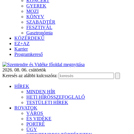
KONCERT
GYEREK
MOZI
KÖNYV
SZABADTÉR
FESZTIVÁL
Gasztronómia
KÖZÉRDEKŰ
EZ+AZ
Karrier
Programkereső
2026. 08. 06. csütörtök
Keresés az alábbi kulcsszóra:
HÍREK
MINDEN HÍR
HETI HÍRÖSSZEFOGLALÓ
TESTÜLETI HÍREK
ROVATOK
VÁROS
ÉS VIDÉKE
PORTRÉ
ÜGY