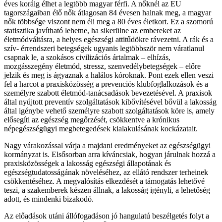
éves koráig élhet a legtöbb magyar férfi. A nőknél az EU
tagországaiban élő nők átlagosan 84 évesen halnak meg, a magyar
nők többsége viszont nem éli meg a 80 éves életkort. Ez a szomorú
statisztika javítható lehetne, ha sikerülne az embereket az
életmódváltásra, a helyes egészségi attitűdökre rávezetni. A rák és a
szív- érrendszeri betegségek ugyanis legtöbbször nem váratlanul
csapnak le, a szokásos civilizációs ártalmak – elhízás,
mozgásszegény életmód, stressz, szenvedélybetegségek – előre
jelzik és meg is ágyaznak a halálos kóroknak. Pont ezek ellen veszi
fel a harcot a praxisközösség a prevenciós klubfoglalkozások és a
személyre szabott életmód-tanácsadások bevezetésével. A praxisok
által nyújtott preventív szolgáltatások kibővítésével bővül a lakosság
által igénybe vehető személyre szabott szolgáltatások köre is, amely
elősegíti az egészség megőrzését, csökkentve a krónikus
népegészségügyi megbetegedések kialakulásának kockázatait.
Nagy várakozással várja a majdani eredményeket az egészségügyi
kormányzat is. Elsősorban arra kíváncsiak, hogyan járulnak hozzá a
praxisközösségek a lakosság egészségi állapotának és
egészségtudatosságának növeléséhez, az ellátó rendszer terheinek
csökkentéséhez. A megvalósítás elkezdését a támogatás lehetővé
teszi, a szakemberek készen állnak, a lakosság igényli, a lehetőség
adott, és mindenki bizakodó.
Az előadások utáni állófogadáson jó hangulatú beszélgetés folyt a