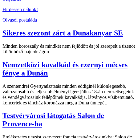
Hirdessen nálunk!
Olvasói postaláda
Sikeres szezont zárt a Dunakanyar SE
Minden korosztály és mindkét nem fejlődött és jól szerepelt a tizenöt
különböző bajnokságon.
Nemzetközi kavalkád és ezernyi mécses
fénye a Dunán
A szentendrei Gyertyaúsztatás minden eddiginél különlegesebb,
változatosabb és teljesebb élményt ígér: július 18-án nemzetiségeink
és vendégvárosaink fellépőinek kavalkádja, látványos vízibemutató,
koncertek és táncház koronázza meg a Duna ünnepét.
Testvérvárosi látogatás Salon de
Provence-ba
Emlékezetes utazást szervezett francia testvérvárosunkba: Salon de