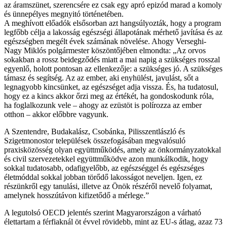
az áramszünet, szerencsére ez csak egy apró epizód marad a komoly
és ünnepélyes megnyitó történetében.
A meghívott előadók elsősorban azt hangsúlyozták, hogy a program
legfőbb célja a lakosság egészségi állapotának mérhető javítása és az
egészségben megélt évek számának növelése. Ahogy Verseghi-
Nagy Miklós polgármester köszöntőjében elmondta: „Az orvos
sokakban a rossz beidegződés miatt a mai napig a szükséges rosszal
egyenlő, holott pontosan az ellenkezője: a szükséges jó. A szükséges
támasz és segítség. Az az ember, aki enyhülést, javulást, sőt a
legnagyobb kincsünket, az egészséget adja vissza. És, ha tudatosul,
hogy ez a kincs akkor őrzi meg az értékét, ha gondoskodunk róla,
ha foglalkozunk vele – ahogy az ezüstöt is polírozza az ember
otthon – akkor előbbre vagyunk.
A Szentendre, Budakalász, Csobánka, Pilisszentlászló és
Szigetmonostor települések összefogásában megvalósuló
praxisközösség olyan együttműködés, amely az önkormányzatokkal
és civil szervezetekkel együttműködve azon munkálkodik, hogy
sokkal tudatosabb, odafigyelőbb, az egészséggel és egészséges
életmóddal sokkal jobban törődő lakosságot neveljen. Igen, ez
részünkről egy tanulási, illetve az Önök részéről nevelő folyamat,
amelynek hosszútávon kifizetődő a mérlege.”
A legutolsó OECD jelentés szerint Magyarországon a várható
élettartam a férfiaknál öt évvel rövidebb, mint az EU-s átlag, azaz 73