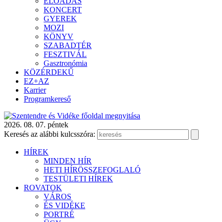
ELŐADÁS
KONCERT
GYEREK
MOZI
KÖNYV
SZABADTÉR
FESZTIVÁL
Gasztronómia
KÖZÉRDEKŰ
EZ+AZ
Karrier
Programkereső
2026. 08. 07. péntek
Keresés az alábbi kulcsszóra:
HÍREK
MINDEN HÍR
HETI HÍRÖSSZEFOGLALÓ
TESTÜLETI HÍREK
ROVATOK
VÁROS
ÉS VIDÉKE
PORTRÉ