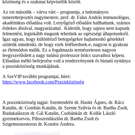
közönség és a szakmai képviselők között.
Az est második – várva várt – programja, a tudományos
ismeretterjesztés nagymestere, prof. dr. Falus András immunológus,
akadémikus előadása volt. Lenyűgöző előadást hallhattunk, számos
érdekes ábrával, magyarázattal. Kiderült, hogy sajnos nem kapunk
felmentést, leginkább magunk tehetünk az egészségi állapotunkról.
Igaz ugyan, hogy különböző betegségekre hajlamosító génekkel
születik mindenki, de hogy ezek felébrednek-e, nagyon is gyakran
az életmódon múlik. Ez a fogalmazás természetesen nagyon
leegyszerűsített a nagy tudású professzor bölcs szavaihoz képest.
Előadása méltó befejezése volt a rendezvénynek és biztató nyitánya
a praxisközösség munkájának.
A SzeVIP további programjai, hírei:
https://www.facebook.com/Praxisközösség
A praxisközösség tagjai: Szentendrén dr. Hasitz Ágnes, dr. Rácz
Katalin, dr. Gombás Katalin, dr. Szente Szilvia és dr. Bartha Zsolt,
Budakalászon dr. Gál Katalin, Csobánkán dr. Kollár László
gyermekorvos, Pilisszentlászlón dr. Bartha Zsolt és
Szigetmonostoron dr. Kondor Andrea.