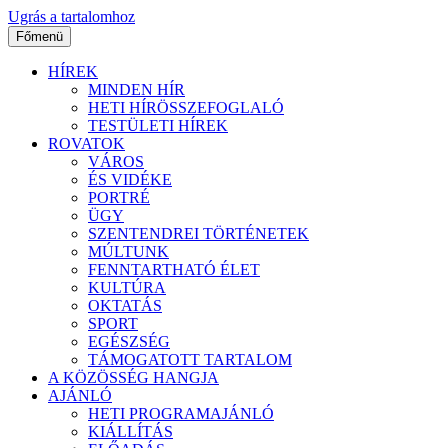
Ugrás a tartalomhoz
Főmenü
HÍREK
MINDEN HÍR
HETI HÍRÖSSZEFOGLALÓ
TESTÜLETI HÍREK
ROVATOK
VÁROS
ÉS VIDÉKE
PORTRÉ
ÜGY
SZENTENDREI TÖRTÉNETEK
MÚLTUNK
FENNTARTHATÓ ÉLET
KULTÚRA
OKTATÁS
SPORT
EGÉSZSÉG
TÁMOGATOTT TARTALOM
A KÖZÖSSÉG HANGJA
AJÁNLÓ
HETI PROGRAMAJÁNLÓ
KIÁLLÍTÁS