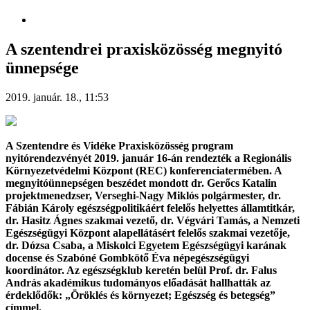
A szentendrei praxisközösség megnyitó
ünnepsége
2019. január. 18., 11:53
A Szentendre és Vidéke Praxisközösség program
nyitórendezvényét 2019. január 16-án rendezték a Regionális
Környezetvédelmi Központ (REC) konferenciatermében. A
megnyitóünnepségen beszédet mondott dr. Gerőcs Katalin
projektmenedzser, Verseghi-Nagy Miklós polgármester, dr.
Fábián Károly egészségpolitikáért felelős helyettes államtitkár,
dr. Hasitz Ágnes szakmai vezető, dr. Végvári Tamás, a Nemzeti
Egészségügyi Központ alapellátásért felelős szakmai vezetője,
dr. Dózsa Csaba, a Miskolci Egyetem Egészségügyi karának
docense és Szabóné Gombkötő Éva népegészségügyi
koordinátor. Az egészségklub keretén belül Prof. dr. Falus
András akadémikus tudományos előadását hallhatták az
érdeklődők: „Öröklés és környezet; Egészség és betegség”
címmel.