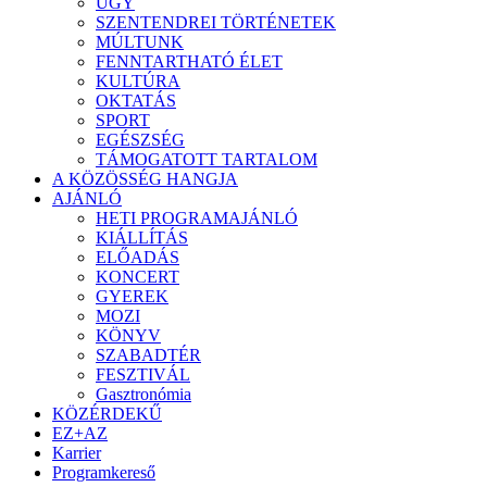
ÜGY
SZENTENDREI TÖRTÉNETEK
MÚLTUNK
FENNTARTHATÓ ÉLET
KULTÚRA
OKTATÁS
SPORT
EGÉSZSÉG
TÁMOGATOTT TARTALOM
A KÖZÖSSÉG HANGJA
AJÁNLÓ
HETI PROGRAMAJÁNLÓ
KIÁLLÍTÁS
ELŐADÁS
KONCERT
GYEREK
MOZI
KÖNYV
SZABADTÉR
FESZTIVÁL
Gasztronómia
KÖZÉRDEKŰ
EZ+AZ
Karrier
Programkereső