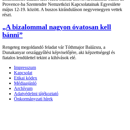
Provence-ba Szentendre Nemzetközi Kapcsolatainak Egyesülete
május 12-19. között. A buszos kiránduláson negyvenegyen vettek
részt.
„A bizalommal nagyon óvatosan kell
bánni”
Rengeteg megoldandó feladat vár Tóthmajor Balázsra, a
Dunakanyar országgyűlési képviselőjére, aki képzettségegl és
fiatalos lendülettel tekint a kihívások elé.
Impresszum
Kapcsolat
Etikai kódex
Médiaajánló
Archívum
Adatvédelmi tájékoztató
Önkormányzati hírek