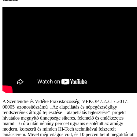
A Szentendre és Vidéke Praxisközösség VEKOP 7.2.3.17-2017-
00005 azonosítószámú „Az alapellátás és népegészségügy
rendszerének átfogó fejlesztése – alapellátás fejlesztése” projekt
hivatalos megnyitó ünnepsége sikeres, felemelő és emlékezetes
marad. 16 óra után néhány perccel ugyanis elsötétült az amúgy
modern, korszerű és minden Hi-Tech technikával felszerelt
tanácsterem. Mivel még világos volt, és 10 percen belül megoldódott