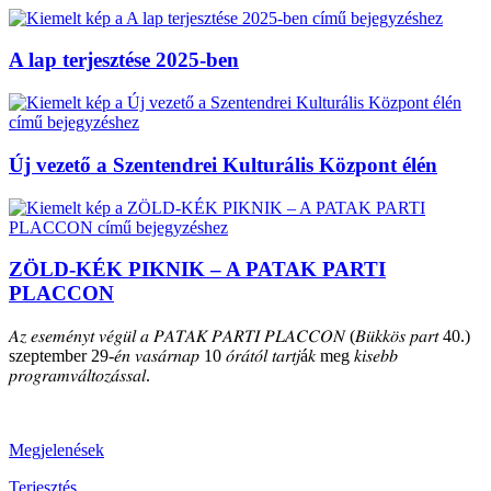
A lap terjesztése 2025-ben
Új vezető a Szentendrei Kulturális Központ élén
ZÖLD-KÉK PIKNIK – A PATAK PARTI
PLACCON
𝐴𝑧 𝑒𝑠𝑒𝑚𝑒́𝑛𝑦𝑡 𝑣𝑒́𝑔𝑢̈𝑙 𝑎 𝑃𝐴𝑇𝐴𝐾 𝑃𝐴𝑅𝑇𝐼 𝑃𝐿𝐴𝐶𝐶𝑂𝑁 (𝐵𝑢̈𝑘𝑘𝑜̈𝑠 𝑝𝑎𝑟𝑡 40.)
szeptember 29-𝑒́𝑛 𝑣𝑎𝑠𝑎́𝑟𝑛𝑎𝑝 10 𝑜́𝑟𝑎́𝑡𝑜́𝑙 𝑡𝑎𝑟𝑡𝑗á𝑘 meg 𝑘𝑖𝑠𝑒𝑏𝑏
𝑝𝑟𝑜𝑔𝑟𝑎𝑚𝑣𝑎́𝑙𝑡𝑜𝑧𝑎́𝑠𝑠𝑎𝑙.
Megjelenések
Terjesztés