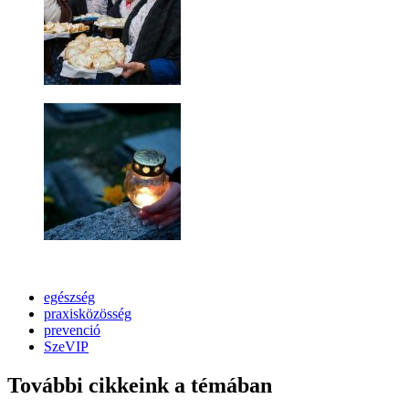
egészség
praxisközösség
prevenció
SzeVIP
További cikkeink a témában