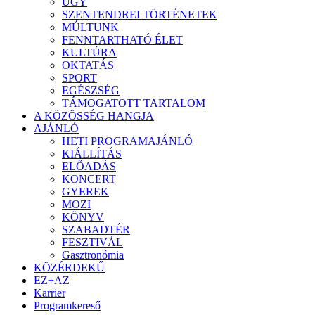
ÜGY
SZENTENDREI TÖRTÉNETEK
MÚLTUNK
FENNTARTHATÓ ÉLET
KULTÚRA
OKTATÁS
SPORT
EGÉSZSÉG
TÁMOGATOTT TARTALOM
A KÖZÖSSÉG HANGJA
AJÁNLÓ
HETI PROGRAMAJÁNLÓ
KIÁLLÍTÁS
ELŐADÁS
KONCERT
GYEREK
MOZI
KÖNYV
SZABADTÉR
FESZTIVÁL
Gasztronómia
KÖZÉRDEKŰ
EZ+AZ
Karrier
Programkereső