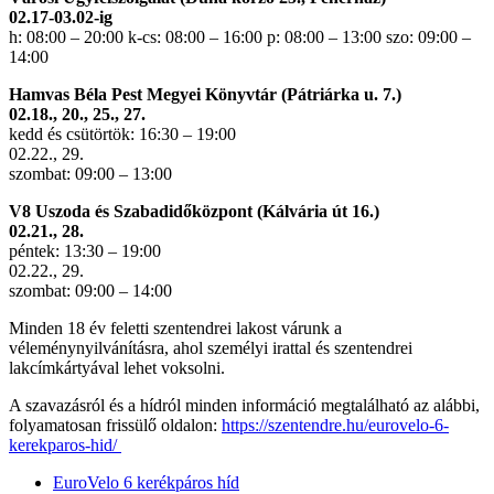
02.17-03.02-ig
h: 08:00 – 20:00 k-cs: 08:00 – 16:00 p: 08:00 – 13:00 szo: 09:00 –
14:00
Hamvas Béla Pest Megyei Könyvtár (Pátriárka u. 7.)
02.18., 20., 25., 27.
kedd és csütörtök: 16:30 – 19:00
02.22., 29.
szombat: 09:00 – 13:00
V8 Uszoda és Szabadidőközpont (Kálvária út 16.)
02.21., 28.
péntek: 13:30 – 19:00
02.22., 29.
szombat: 09:00 – 14:00
Minden 18 év feletti szentendrei lakost várunk a
véleménynyilvánításra, ahol személyi irattal és szentendrei
lakcímkártyával lehet voksolni.
A szavazásról és a hídról minden információ megtalálható az alábbi,
folyamatosan frissülő oldalon:
https://szentendre.hu/eurovelo-6-
kerekparos-hid/
EuroVelo 6 kerékpáros híd