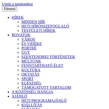
Ugrás a tartalomhoz
Főmenü
HÍREK
MINDEN HÍR
HETI HÍRÖSSZEFOGLALÓ
TESTÜLETI HÍREK
ROVATOK
VÁROS
ÉS VIDÉKE
PORTRÉ
ÜGY
SZENTENDREI TÖRTÉNETEK
MÚLTUNK
FENNTARTHATÓ ÉLET
KULTÚRA
OKTATÁS
SPORT
EGÉSZSÉG
TÁMOGATOTT TARTALOM
A KÖZÖSSÉG HANGJA
AJÁNLÓ
HETI PROGRAMAJÁNLÓ
KIÁLLÍTÁS