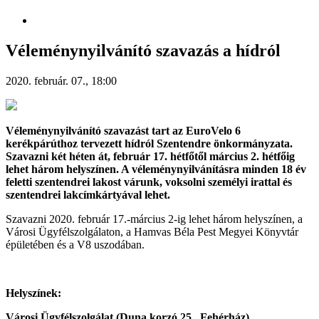
Véleménynyilvánító szavazás a hídról
2020. február. 07., 18:00
Véleménynyilvánító szavazást tart az EuroVelo 6
kerékpárúthoz tervezett hídról Szentendre önkormányzata.
Szavazni két héten át, február 17. hétfőtől március 2. hétfőig
lehet három helyszínen. A véleménynyilvánításra minden 18 év
feletti szentendrei lakost várunk, voksolni személyi irattal és
szentendrei lakcímkártyával lehet.
Szavazni 2020. február 17.-március 2-ig lehet három helyszínen, a
Városi Ügyfélszolgálaton, a Hamvas Béla Pest Megyei Könyvtár
épületében és a V8 uszodában.
Helyszínek:
Városi Ügyfélszolgálat
(Duna korzó 25., Fehérház)