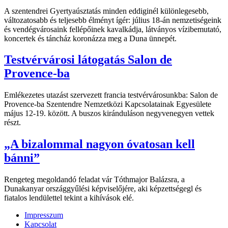
A szentendrei Gyertyaúsztatás minden eddiginél különlegesebb,
változatosabb és teljesebb élményt ígér: július 18-án nemzetiségeink
és vendégvárosaink fellépőinek kavalkádja, látványos vízibemutató,
koncertek és táncház koronázza meg a Duna ünnepét.
Testvérvárosi látogatás Salon de
Provence-ba
Emlékezetes utazást szervezett francia testvérvárosunkba: Salon de
Provence-ba Szentendre Nemzetközi Kapcsolatainak Egyesülete
május 12-19. között. A buszos kiránduláson negyvenegyen vettek
részt.
„A bizalommal nagyon óvatosan kell
bánni”
Rengeteg megoldandó feladat vár Tóthmajor Balázsra, a
Dunakanyar országgyűlési képviselőjére, aki képzettségegl és
fiatalos lendülettel tekint a kihívások elé.
Impresszum
Kapcsolat