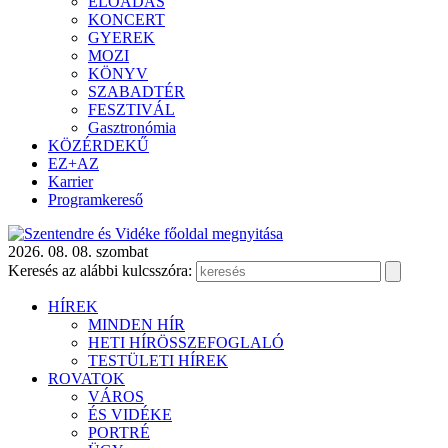
ELŐADÁS
KONCERT
GYEREK
MOZI
KÖNYV
SZABADTÉR
FESZTIVÁL
Gasztronómia
KÖZÉRDEKŰ
EZ+AZ
Karrier
Programkereső
2026. 08. 08. szombat
Keresés az alábbi kulcsszóra:
HÍREK
MINDEN HÍR
HETI HÍRÖSSZEFOGLALÓ
TESTÜLETI HÍREK
ROVATOK
VÁROS
ÉS VIDÉKE
PORTRÉ