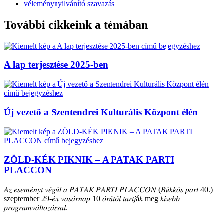
véleménynyilvánító szavazás
További cikkeink a témában
A lap terjesztése 2025-ben
Új vezető a Szentendrei Kulturális Központ élén
ZÖLD-KÉK PIKNIK – A PATAK PARTI
PLACCON
𝐴𝑧 𝑒𝑠𝑒𝑚𝑒́𝑛𝑦𝑡 𝑣𝑒́𝑔𝑢̈𝑙 𝑎 𝑃𝐴𝑇𝐴𝐾 𝑃𝐴𝑅𝑇𝐼 𝑃𝐿𝐴𝐶𝐶𝑂𝑁 (𝐵𝑢̈𝑘𝑘𝑜̈𝑠 𝑝𝑎𝑟𝑡 40.)
szeptember 29-𝑒́𝑛 𝑣𝑎𝑠𝑎́𝑟𝑛𝑎𝑝 10 𝑜́𝑟𝑎́𝑡𝑜́𝑙 𝑡𝑎𝑟𝑡𝑗á𝑘 meg 𝑘𝑖𝑠𝑒𝑏𝑏
𝑝𝑟𝑜𝑔𝑟𝑎𝑚𝑣𝑎́𝑙𝑡𝑜𝑧𝑎́𝑠𝑠𝑎𝑙.