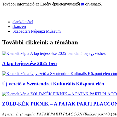
További információ az Erdély épületegyüttestől
itt
olvasható.
alapkőletétel
skanzen
Szabadtéri Néprajzi Múzeum
További cikkeink a témában
A lap terjesztése 2025-ben
Új vezető a Szentendrei Kulturális Központ élén
ZÖLD-KÉK PIKNIK – A PATAK PARTI PLACCO
𝐴𝑧 𝑒𝑠𝑒𝑚𝑒́𝑛𝑦𝑡 𝑣𝑒́𝑔𝑢̈𝑙 𝑎 𝑃𝐴𝑇𝐴𝐾 𝑃𝐴𝑅𝑇𝐼 𝑃𝐿𝐴𝐶𝐶𝑂𝑁 (𝐵𝑢̈𝑘𝑘𝑜̈𝑠 𝑝𝑎𝑟𝑡 40.) szepte