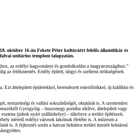
. október 16-án Fekete Péter kultúráért felelős államtitkár és
lfalvai unitárius templom talapzatán.
ghoz, az erdélyi hagyományt és gondolkodást a magyarországihoz.”
ig az értékmentés: Erdély épített, tárgyi és szellemi örökségének
zt áttelepített épületekkel, berendezett enteriőrökkel, új kiállítási és
, nemzetiségi és vallási sokszínűségét, oktatását is. A szentendrei
mszéktől Gyergyóig – huszonegy portába sűrítve, áttelepített vagy
sztena (juhok nyári szálláshelye) – tükrözve a terület építészeti,
arhely méretű erdélyi városok lakóinak életébe is. A múzeum a
t is. A fejlesztés során a hatvan hektáros terület tizenöt hektárral
tásegyüttes.