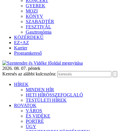
KONCERT
GYEREK
MOZI
KÖNYV
SZABADTÉR
FESZTIVÁL
Gasztronómia
KÖZÉRDEKŰ
EZ+AZ
Karrier
Programkereső
2026. 08. 07. péntek
Keresés az alábbi kulcsszóra:
HÍREK
MINDEN HÍR
HETI HÍRÖSSZEFOGLALÓ
TESTÜLETI HÍREK
ROVATOK
VÁROS
ÉS VIDÉKE
PORTRÉ
ÜGY