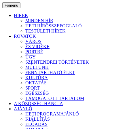
Ugrás
Főmenü
a
tartalomhoz
HÍREK
MINDEN HÍR
HETI HÍRÖSSZEFOGLALÓ
TESTÜLETI HÍREK
ROVATOK
VÁROS
ÉS VIDÉKE
PORTRÉ
ÜGY
SZENTENDREI TÖRTÉNETEK
MÚLTUNK
FENNTARTHATÓ ÉLET
KULTÚRA
OKTATÁS
SPORT
EGÉSZSÉG
TÁMOGATOTT TARTALOM
A KÖZÖSSÉG HANGJA
AJÁNLÓ
HETI PROGRAMAJÁNLÓ
KIÁLLÍTÁS
ELŐADÁS