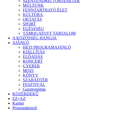
SZENTENDREI TÖRTÉNETEK
MÚLTUNK
FENNTARTHATÓ ÉLET
KULTÚRA
OKTATÁS
SPORT
EGÉSZSÉG
TÁMOGATOTT TARTALOM
A KÖZÖSSÉG HANGJA
AJÁNLÓ
HETI PROGRAMAJÁNLÓ
KIÁLLÍTÁS
ELŐADÁS
KONCERT
GYEREK
MOZI
KÖNYV
SZABADTÉR
FESZTIVÁL
Gasztronómia
KÖZÉRDEKŰ
EZ+AZ
Karrier
Programkereső