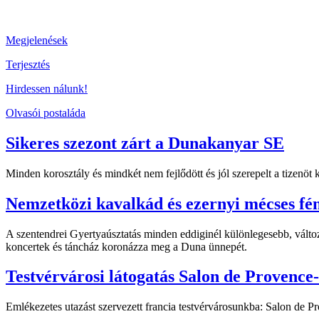
Megjelenések
Terjesztés
Hirdessen nálunk!
Olvasói postaláda
Sikeres szezont zárt a Dunakanyar SE
Minden korosztály és mindkét nem fejlődött és jól szerepelt a tizenö
Nemzetközi kavalkád és ezernyi mécses fé
A szentendrei Gyertyaúsztatás minden eddiginél különlegesebb, változ
koncertek és táncház koronázza meg a Duna ünnepét.
Testvérvárosi látogatás Salon de Provence
Emlékezetes utazást szervezett francia testvérvárosunkba: Salon de 