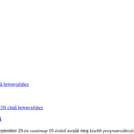
N
mber 29-𝑒́𝑛 𝑣𝑎𝑠𝑎́𝑟𝑛𝑎𝑝 10 𝑜́𝑟𝑎́𝑡𝑜́𝑙 𝑡𝑎𝑟𝑡𝑗á𝑘 meg 𝑘𝑖𝑠𝑒𝑏𝑏 𝑝𝑟𝑜𝑔𝑟𝑎𝑚𝑣𝑎́𝑙𝑡𝑜𝑧𝑎́𝑠