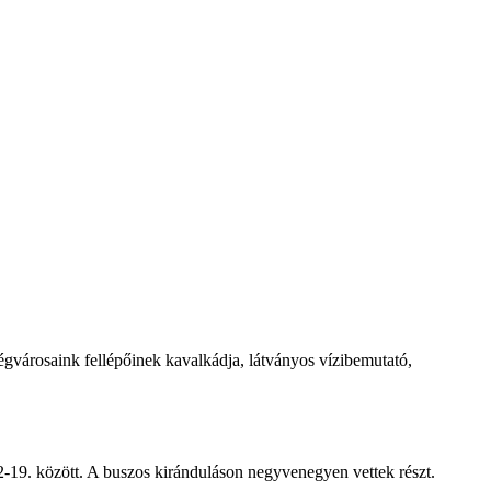
égvárosaink fellépőinek kavalkádja, látványos vízibemutató,
-19. között. A buszos kiránduláson negyvenegyen vettek részt.