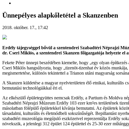
Ünnepélyes alapkőletétel a Skanzenben
2018. október. 17., 17:42
Erdély tájegységgel bővül a szentendrei Szabadtéri Néprajzi Múze
dr. Cseri Miklós, a szentendrei Skanzen főigazgatója helyezte el 
Fekete Péter ünnepi beszédében kiemelte, hogy „egy olyan építkezés
Cseri Miklós hangsúlyozta, hogy „tizenöt-tizenhat év közös munkája, k
megismertetése, különös tekintettel a Trianon utáni magyarság sorsán
A Skanzen küldetése a magyar nyelvterületen élő etnikai, kulturális cso
bemutatási technológiákkal éri el.
Az elkészülő épületegyüttes nemcsak Erdély, a Partium és Moldva népi 
Szabadtéri Néprajzi Múzeum Erdély 103 ezer km²es területének tizenhé
másolatban fölépülő épületekkel kívánja bemutatni. Az épületek között s
társadalmi, kulturális és életmódbeli sokszínűségét. Bepillantást ny
szabadtéri muzeológia megújuló eszközeivel reprezentálja Erdély sokarc
növekszik, a jelenlegi 312 épület 124 épülettel és 25-30 ezer műtárgg