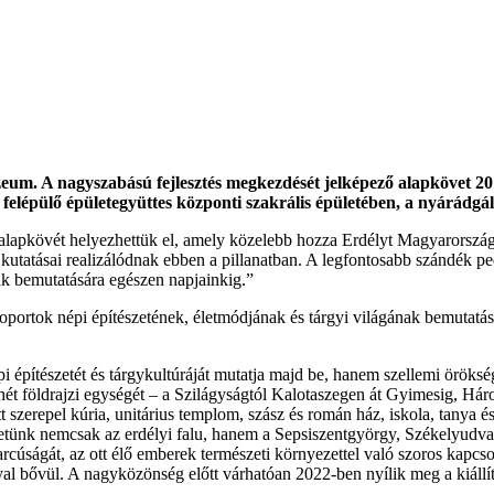
um. A nagyszabású fejlesztés megkezdését jelképező alapkövet 2018
a felépülő épületegyüttes központi szakrális épületében, a nyárádgá
 alapkövét helyezhettük el, amely közelebb hozza Erdélyt Magyarorszá
utatásai realizálódnak ebben a pillanatban. A legfontosabb szándék ped
ak bemutatására egészen napjainkig.”
portok népi építészetének, életmódjának és tárgyi világának bemutatása. E
építészetét és tárgykultúráját mutatja majd be, hanem szellemi örökségét
t földrajzi egységét – a Szilágyságtól Kalotaszegen át Gyimesig, Háro
zerepel kúria, unitárius templom, szász és román ház, iskola, tanya és e
erhetünk nemcsak az erdélyi falu, hanem a Sepsiszentgyörgy, Székelyudv
úságát, az ott élő emberek természeti környezettel való szoros kapcsolatá
yal bővül. A nagyközönség előtt várhatóan 2022-ben nyílik meg a kiállí