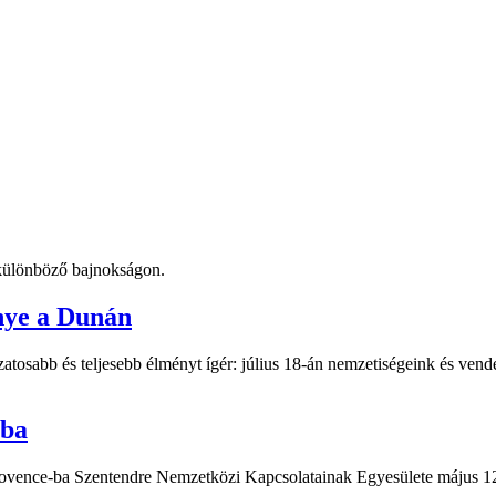
t különböző bajnokságon.
nye a Dunán
atosabb és teljesebb élményt ígér: július 18-án nemzetiségeink és vend
-ba
Provence-ba Szentendre Nemzetközi Kapcsolatainak Egyesülete május 12