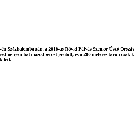
25-én Százhalombattán, a 2018-as Rövid Pályás Szenior Úszó Orszá
 eredményén hat másodpercet javított, és a 200 méteres távon csak
 lett.