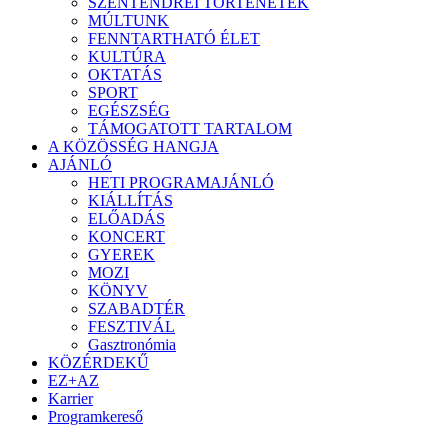
SZENTENDREI TÖRTÉNETEK
MÚLTUNK
FENNTARTHATÓ ÉLET
KULTÚRA
OKTATÁS
SPORT
EGÉSZSÉG
TÁMOGATOTT TARTALOM
A KÖZÖSSÉG HANGJA
AJÁNLÓ
HETI PROGRAMAJÁNLÓ
KIÁLLÍTÁS
ELŐADÁS
KONCERT
GYEREK
MOZI
KÖNYV
SZABADTÉR
FESZTIVÁL
Gasztronómia
KÖZÉRDEKŰ
EZ+AZ
Karrier
Programkereső