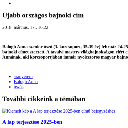
Újabb országos bajnoki cím
2018. március. 17., 16:22
Balogh Anna szenior úszó (3. korcsoport, 35-39 év) február 24-
bajnoki címet szerzett. A tavalyi masters világbajnokságon elért
Annának, aki korcsoportjában immár nyolcszoros magyar bajnok
aranyérem
Balogh Anna
úszás
További cikkeink a témában
A lap terjesztése 2025-ben