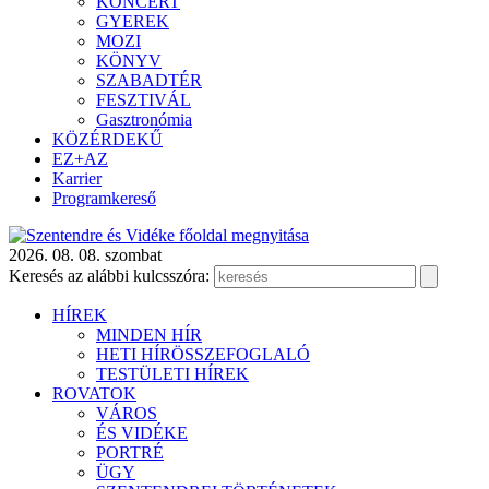
KONCERT
GYEREK
MOZI
KÖNYV
SZABADTÉR
FESZTIVÁL
Gasztronómia
KÖZÉRDEKŰ
EZ+AZ
Karrier
Programkereső
2026. 08. 08. szombat
Keresés az alábbi kulcsszóra:
HÍREK
MINDEN HÍR
HETI HÍRÖSSZEFOGLALÓ
TESTÜLETI HÍREK
ROVATOK
VÁROS
ÉS VIDÉKE
PORTRÉ
ÜGY