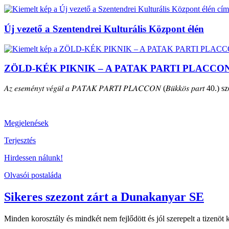
Új vezető a Szentendrei Kulturális Központ élén
ZÖLD-KÉK PIKNIK – A PATAK PARTI PLACCO
𝐴𝑧 𝑒𝑠𝑒𝑚𝑒́𝑛𝑦𝑡 𝑣𝑒́𝑔𝑢̈𝑙 𝑎 𝑃𝐴𝑇𝐴𝐾 𝑃𝐴𝑅𝑇𝐼 𝑃𝐿𝐴𝐶𝐶𝑂𝑁 (𝐵𝑢̈𝑘𝑘𝑜̈𝑠 𝑝𝑎𝑟𝑡 40.) szepte
Megjelenések
Terjesztés
Hirdessen nálunk!
Olvasói postaláda
Sikeres szezont zárt a Dunakanyar SE
Minden korosztály és mindkét nem fejlődött és jól szerepelt a tizenö