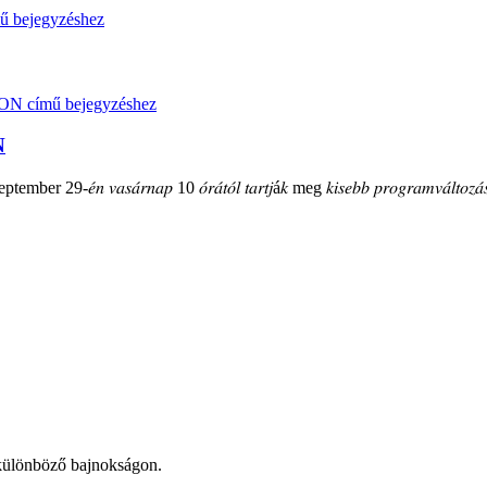
N
mber 29-𝑒́𝑛 𝑣𝑎𝑠𝑎́𝑟𝑛𝑎𝑝 10 𝑜́𝑟𝑎́𝑡𝑜́𝑙 𝑡𝑎𝑟𝑡𝑗á𝑘 meg 𝑘𝑖𝑠𝑒𝑏𝑏 𝑝𝑟𝑜𝑔𝑟𝑎𝑚𝑣𝑎́𝑙𝑡𝑜𝑧𝑎́𝑠
t különböző bajnokságon.