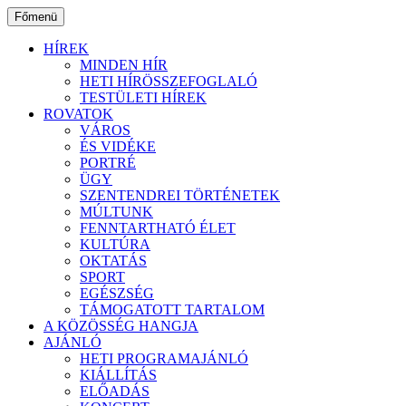
Ugrás
Főmenü
a
tartalomhoz
HÍREK
MINDEN HÍR
HETI HÍRÖSSZEFOGLALÓ
TESTÜLETI HÍREK
ROVATOK
VÁROS
ÉS VIDÉKE
PORTRÉ
ÜGY
SZENTENDREI TÖRTÉNETEK
MÚLTUNK
FENNTARTHATÓ ÉLET
KULTÚRA
OKTATÁS
SPORT
EGÉSZSÉG
TÁMOGATOTT TARTALOM
A KÖZÖSSÉG HANGJA
AJÁNLÓ
HETI PROGRAMAJÁNLÓ
KIÁLLÍTÁS
ELŐADÁS