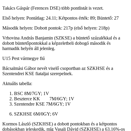
Takács Gáspár (Ferences DSE) több pontlistát is vezet.
Első helyen: Pontátlag: 24.11; Kétpontos érték: 89; Büntető: 27
Második helyen: Dobott pontok: 217p (első helyen: 218p)
Vrhovina András Banjamin (SZKSE)
a büntető százalékkal és a
dobott büntetőpontokkal a képzeletbeli dobogó második és
harmadik helyén áll jelenleg.
U15 Pest vármegye fiú
Bácsalmási Gábor nevét viselő csoportban az SZKHSE és a
Szentendrei KSE fiataljai szerepelnek.
Aktuális tabella:
BSC
8M/7GY; 1V
Beszterce KK 7M/6GY; 1V
Szentendre KSE
7M/6GY; 1V
SZKHSE
6M/0GY; 6V
Kormos László (SZKHSE) a dobott pontokban és a kétpontos
dobásokban jeleskedik, míg Vasali Dávid (SZKHSE) a 63.16%-os