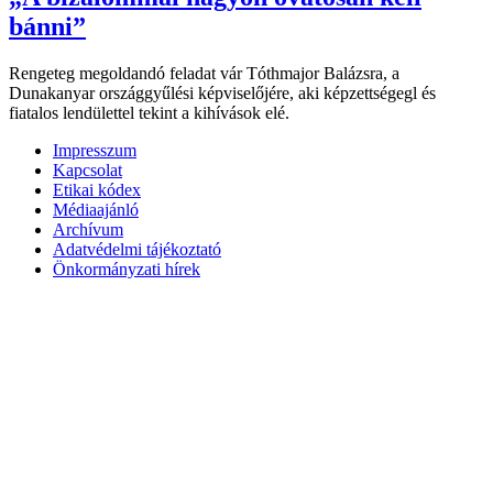
bánni”
Rengeteg megoldandó feladat vár Tóthmajor Balázsra, a
Dunakanyar országgyűlési képviselőjére, aki képzettségegl és
fiatalos lendülettel tekint a kihívások elé.
Impresszum
Kapcsolat
Etikai kódex
Médiaajánló
Archívum
Adatvédelmi tájékoztató
Önkormányzati hírek