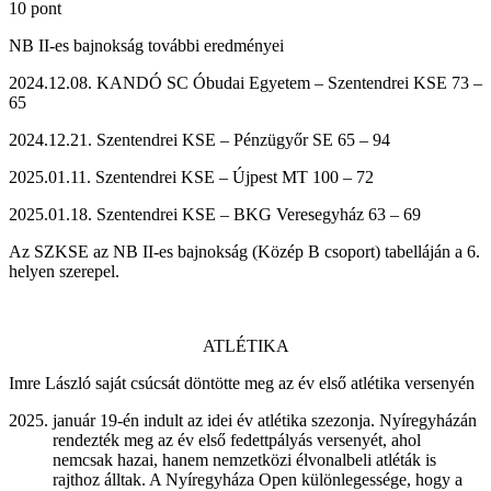
10 pont
NB II-es bajnokság további eredményei
2024.12.08. KANDÓ SC Óbudai Egyetem – Szentendrei KSE
73 –
65
2024.12.21. Szentendrei KSE – Pénzügyőr SE
65 – 94
2025.01.11. Szentendrei KSE – Újpest MT
100 – 72
2025.01.18. Szentendrei KSE – BKG Veresegyház
63 – 69
Az SZKSE az NB II-es bajnokság (Közép B csoport) tabelláján a 6.
helyen szerepel.
ATLÉTIKA
Imre László saját csúcsát döntötte meg az év első atlétika versenyén
január 19-én indult az idei év atlétika szezonja. Nyíregyházán
rendezték meg az év első fedettpályás versenyét, ahol
nemcsak hazai, hanem nemzetközi élvonalbeli atléták is
rajthoz álltak. A Nyíregyháza Open különlegessége, hogy a