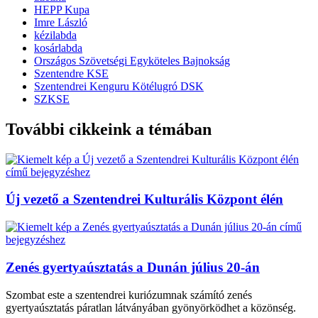
HEPP Kupa
Imre László
kézilabda
kosárlabda
Országos Szövetségi Egyköteles Bajnokság
Szentendre KSE
Szentendrei Kenguru Kötélugró DSK
SZKSE
További cikkeink a témában
Új vezető a Szentendrei Kulturális Központ élén
Zenés gyertyaúsztatás a Dunán július 20-án
Szombat este a szentendrei kuriózumnak számító zenés
gyertyaúsztatás páratlan látványában gyönyörködhet a közönség.