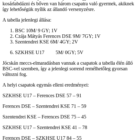
kosárlabdázni és bőven van három csapatra való gyermek, akiknek
így lehetőségük nyílik az állandó versenyzésre.
A tabella jelenlegi állása:
BSC
10M/ 9 GY; 1V
Czája Mátyás Ferences DSE
9M/ 7GY; 1V
Szentendrei KSE
6M/ 4GY; 2V
SZKHSE U17
5M/ 0GY; 5V
Jócskán meccs-elmaradásban vannak a csapatok a tabella élén álló
BSC-vel szemben, így a jelenlegi sorrend remélhetőleg gyorsan
változni fog.
A helyi csapatok egymás elleni eredményei:
SZKHSE U17 – Ferences DSE
57 – 91
Ferences DSE – Szentendrei KSE
71 – 59
Szentendrei KSE – Ferences DSE
75 – 45
SZKHSE U17 – Szentendrei KSE
41 – 78
Ferences DSE – SZKHSE U17
84 – 55