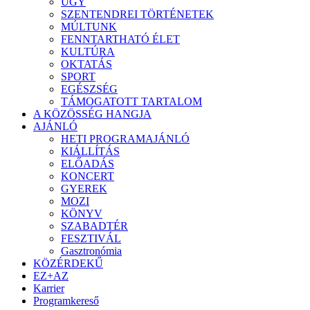
ÜGY
SZENTENDREI TÖRTÉNETEK
MÚLTUNK
FENNTARTHATÓ ÉLET
KULTÚRA
OKTATÁS
SPORT
EGÉSZSÉG
TÁMOGATOTT TARTALOM
A KÖZÖSSÉG HANGJA
AJÁNLÓ
HETI PROGRAMAJÁNLÓ
KIÁLLÍTÁS
ELŐADÁS
KONCERT
GYEREK
MOZI
KÖNYV
SZABADTÉR
FESZTIVÁL
Gasztronómia
KÖZÉRDEKŰ
EZ+AZ
Karrier
Programkereső