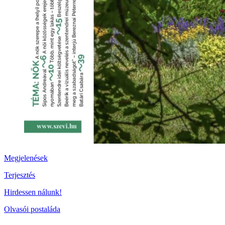
Megjelenések
Terjesztés
Hirdessen nálunk!
Olvasói postaláda