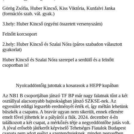
Görög Zsófia, Huber Kincső, Kiss Viktória, Kunfalvi Janka
(formációs szab. vál. gyak.)
3.hely: Huber Kincső (egyéni összetett versenyszám)
Felnőtt korcsoport
2.
hely: Huber Kincső és Szalai Nóra (páros szabadon választott
gyakorlat)
Huber Kincső és Szalai Nóra szerepel a serdülő és a felnőtt
csoportban is!
Nyolcaddöntőig jutottak a kosarasok a HEPP kupában
Az NB1 B csoportjában játszó TF BP már nagy falatnak tűnt a két
osztállyal alacsonyabb bajnokságban játszó SZKSE-nek. Az
egyesület eddigi legszebb eredményét érték el, így méltán lehetünk
büszkék a csapatra. A bravúr ugyan nem sikerült, ennek ellenére
emelt fővel jöhettek le a pályáról a fiúk. 2024. december 4-én
találkozott a két csapat, a mérkőzés tétje a negyeddöntőbe jutás volt.
A jóval erősebb játékerőt képviselő Tehetséges Fiatalok Budapest
csapata nem adott esélyt a szentendreieknek, minden negyedben