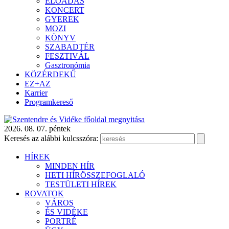
ELŐADÁS
KONCERT
GYEREK
MOZI
KÖNYV
SZABADTÉR
FESZTIVÁL
Gasztronómia
KÖZÉRDEKŰ
EZ+AZ
Karrier
Programkereső
2026. 08. 07. péntek
Keresés az alábbi kulcsszóra:
HÍREK
MINDEN HÍR
HETI HÍRÖSSZEFOGLALÓ
TESTÜLETI HÍREK
ROVATOK
VÁROS
ÉS VIDÉKE
PORTRÉ