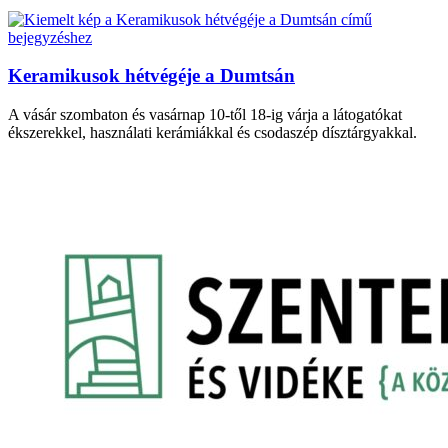
Keramikusok hétvégéje a Dumtsán
A vásár szombaton és vasárnap 10-től 18-ig várja a látogatókat
ékszerekkel, használati kerámiákkal és csodaszép dísztárgyakkal.