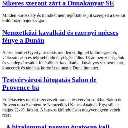
Sikeres szezont zárt a Dunakanyar SE
Minden korosztály és mindkét nem fejlődött és jól szerepelt a tizenöt
különböző bajnokságon.
Nemzetközi kavalkád és ezernyi mécses
fénye a Dunán
A szentendrei Gyertyaúsztatás minden eddiginél különlegesebb,
változatosabb és teljesebb élményt ígér: július 18-án nemzetiségeink
és vendégvárosaink fellépőinek kavalkádja, látványos vízibemutató,
koncertek és táncház koronázza meg a Duna ünnepét.
Testvérvárosi látogatás Salon de
Provence-ba
Emlékezetes utazást szervezett francia testvérvárosunkba: Salon de
Provence-ba Szentendre Nemzetközi Kapcsolatainak Egyesülete
május 12-19. között. A buszos kiránduláson negyvenegyen vettek
részt.
„A bizalommal nagyon óvatosan kell