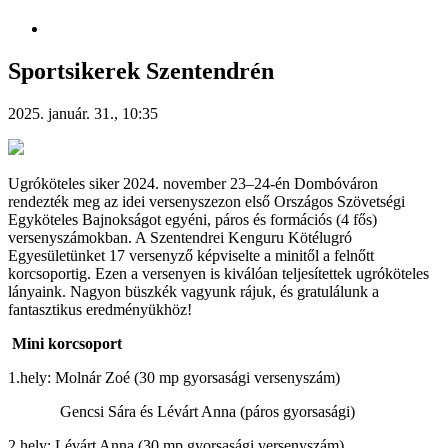
Sportsikerek Szentendrén
2025. január. 31., 10:35
Ugróköteles siker 2024. november 23–24-én Dombóváron
rendezték meg az idei versenyszezon első Országos Szövetségi
Egyköteles Bajnokságot egyéni, páros és formációs (4 fős)
versenyszámokban. A Szentendrei Kenguru Kötélugró
Egyesületünket 17 versenyző képviselte a minitől a felnőtt
korcsoportig. Ezen a versenyen is kiválóan teljesítettek ugróköteles
lányaink. Nagyon büszkék vagyunk rájuk, és gratulálunk a
fantasztikus eredményükhöz!
Mini korcsoport
1.hely: Molnár Zoé (30 mp gyorsasági versenyszám)
Gencsi Sára és Lévárt Anna (páros gyorsasági)
2.hely: Lévárt Anna (30 mp gyorsasági versenyszám)