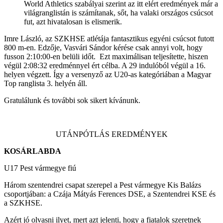
World Athletics szabályai szerint az itt elért eredmények már a
világranglistán is számítanak, sőt, ha valaki országos csúcsot
fut, azt hivatalosan is elismerik.
Imre László, az SZKHSE atlétája fantasztikus egyéni csúcsot futott
800 m-en. Edzője, Vasvári Sándor kérése csak annyi volt, hogy
fusson 2:10:00-en belüli időt. Ezt maximálisan teljesítette, hiszen
végül 2:08:32 eredménnyel ért célba. A 29 indulóból végül a 16.
helyen végzett. Így a versenyző az U20-as kategóriában a Magyar
Top ranglista 3. helyén áll.
Gratulálunk és további sok sikert kívánunk.
UTÁNPÓTLÁS EREDMÉNYEK
KOSÁRLABDA
U17 Pest vármegye fiú
Három szentendrei csapat szerepel a Pest vármegye Kis Balázs
csoportjában: a Czája Mátyás Ferences DSE, a Szentendrei KSE és
a SZKHSE.
Azért jó olvasni ilyet, mert azt jelenti, hogy a fiatalok szeretnek