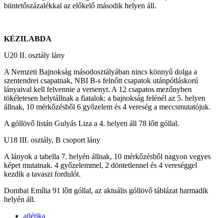
büntetőszázalékkal az előkelő második helyen áll.
KÉZILABDA
U20 II. osztály lány
A Nemzeti Bajnokság másodosztályában nincs könnyű dolga a
szentendrei csapatnak, NBI B-s felnőtt csapatok utánpótláskorú
lányaival kell felvennie a versenyt. A 12 csapatos mezőnyben
tökéletesen helytállnak a fiatalok: a bajnokság felénél az 5. helyen
állnak, 10 mérkőzésből 6 győzelem és 4 vereség a meccsmutatójuk.
A góllövő listán Gulyás Liza a 4. helyen áll 78 lőtt góllal.
U18 III. osztály, B csoport lány
A lányok a tabella 7. helyén állnak, 10 mérkőzésből nagyon vegyes
képet mutatnak. 4 győzelemmel, 2 döntetlennel és 4 vereséggel
kezdik a tavaszi fordulót.
Dombai Emília 91 lőtt góllal, az aktuális góllövő táblázat harmadik
helyén áll.
atlétika