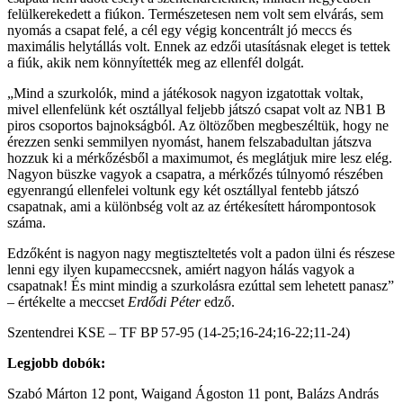
felülkerekedett a fiúkon. Természetesen nem volt sem elvárás, sem
nyomás a csapat felé, a cél egy végig koncentrált jó meccs és
maximális helytállás volt. Ennek az edzői utasításnak eleget is tettek
a fiúk, akik nem könnyítették meg az ellenfél dolgát.
„Mind a szurkolók, mind a játékosok nagyon izgatottak voltak,
mivel ellenfelünk két osztállyal feljebb játszó csapat volt az NB1 B
piros csoportos bajnokságból. Az öltözőben megbeszéltük, hogy ne
érezzen senki semmilyen nyomást, hanem felszabadultan játszva
hozzuk ki a mérkőzésből a maximumot, és meglátjuk mire lesz elég.
Nagyon büszke vagyok a csapatra, a mérkőzés túlnyomó részében
egyenrangú ellenfelei voltunk egy két osztállyal fentebb játszó
csapatnak, ami a különbség volt az az értékesített hárompontosok
száma.
Edzőként is nagyon nagy megtiszteltetés volt a padon ülni és részese
lenni egy ilyen kupameccsnek, amiért nagyon hálás vagyok a
csapatnak! És mint mindig a szurkolásra ezúttal sem lehetett panasz”
– értékelte a meccset
Erdődi Péter
edző.
Szentendrei KSE – TF BP
57-95 (14-25;16-24;16-22;11-24)
Legjobb dobók:
Szabó Márton 12 pont, Waigand Ágoston 11 pont, Balázs András