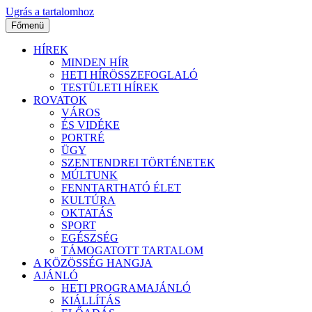
Ugrás a tartalomhoz
Főmenü
HÍREK
MINDEN HÍR
HETI HÍRÖSSZEFOGLALÓ
TESTÜLETI HÍREK
ROVATOK
VÁROS
ÉS VIDÉKE
PORTRÉ
ÜGY
SZENTENDREI TÖRTÉNETEK
MÚLTUNK
FENNTARTHATÓ ÉLET
KULTÚRA
OKTATÁS
SPORT
EGÉSZSÉG
TÁMOGATOTT TARTALOM
A KÖZÖSSÉG HANGJA
AJÁNLÓ
HETI PROGRAMAJÁNLÓ
KIÁLLÍTÁS