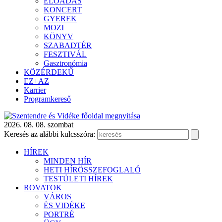
ELŐADÁS
KONCERT
GYEREK
MOZI
KÖNYV
SZABADTÉR
FESZTIVÁL
Gasztronómia
KÖZÉRDEKŰ
EZ+AZ
Karrier
Programkereső
2026. 08. 08. szombat
Keresés az alábbi kulcsszóra:
HÍREK
MINDEN HÍR
HETI HÍRÖSSZEFOGLALÓ
TESTÜLETI HÍREK
ROVATOK
VÁROS
ÉS VIDÉKE
PORTRÉ