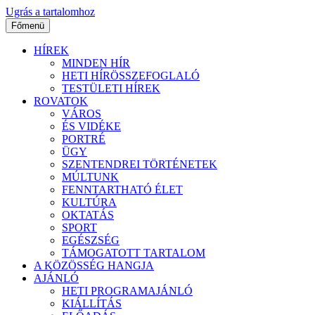
Ugrás a tartalomhoz
Főmenü
HÍREK
MINDEN HÍR
HETI HÍRÖSSZEFOGLALÓ
TESTÜLETI HÍREK
ROVATOK
VÁROS
ÉS VIDÉKE
PORTRÉ
ÜGY
SZENTENDREI TÖRTÉNETEK
MÚLTUNK
FENNTARTHATÓ ÉLET
KULTÚRA
OKTATÁS
SPORT
EGÉSZSÉG
TÁMOGATOTT TARTALOM
A KÖZÖSSÉG HANGJA
AJÁNLÓ
HETI PROGRAMAJÁNLÓ
KIÁLLÍTÁS