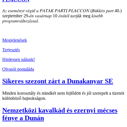
𝐴𝑧 𝑒𝑠𝑒𝑚𝑒́𝑛𝑦𝑡 𝑣𝑒́𝑔𝑢̈𝑙 𝑎 𝑃𝐴𝑇𝐴𝐾 𝑃𝐴𝑅𝑇𝐼 𝑃𝐿𝐴𝐶𝐶𝑂𝑁 (𝐵𝑢̈𝑘𝑘𝑜̈𝑠 𝑝𝑎𝑟𝑡 40.)
szeptember 29-𝑒́𝑛 𝑣𝑎𝑠𝑎́𝑟𝑛𝑎𝑝 10 𝑜́𝑟𝑎́𝑡𝑜́𝑙 𝑡𝑎𝑟𝑡𝑗á𝑘 meg 𝑘𝑖𝑠𝑒𝑏𝑏
𝑝𝑟𝑜𝑔𝑟𝑎𝑚𝑣𝑎́𝑙𝑡𝑜𝑧𝑎́𝑠𝑠𝑎𝑙.
Megjelenések
Terjesztés
Hirdessen nálunk!
Olvasói postaláda
Sikeres szezont zárt a Dunakanyar SE
Minden korosztály és mindkét nem fejlődött és jól szerepelt a tizenöt
különböző bajnokságon.
Nemzetközi kavalkád és ezernyi mécses
fénye a Dunán