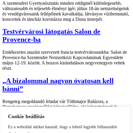
A szentendrei Gyertyaúsztatás minden eddiginél különlegesebb,
változatosabb és teljesebb élményt ígér: július 18-án nemzetiségeink
és vendégvárosaink fellépőinek kavalkádja, látványos vízibemutató,
koncertek és táncház koronázza meg a Duna ünnepét.
Testvérvárosi látogatás Salon de
Provence-ba
Emlékezetes utazást szervezett francia testvérvárosunkba: Salon de
Provence-ba Szentendre Nemzetközi Kapcsolatainak Egyesülete
május 12-19. között. A buszos kiránduláson negyvenegyen vettek
részt.
„A bizalommal nagyon óvatosan kell
bánni”
Rengeteg megoldandó feladat vár Tóthmajor Balázsra, a
Dunakanyar országgyűlési képviselőjére, aki képzettségegl és
fiatalos lendülettel tekint a kihívások elé.
Cookie beállítás
Impresszum
Ez a weboldal sütiket használ, hogy a lehető legjobb felhasználói
Kapcsolat
Etikai kódex