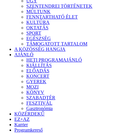
ÜGY
SZENTENDREI TÖRTÉNETEK
MÚLTUNK
FENNTARTHATÓ ÉLET
KULTÚRA
OKTATÁS
SPORT
EGÉSZSÉG
TÁMOGATOTT TARTALOM
A KÖZÖSSÉG HANGJA
AJÁNLÓ
HETI PROGRAMAJÁNLÓ
KIÁLLÍTÁS
ELŐADÁS
KONCERT
GYEREK
MOZI
KÖNYV
SZABADTÉR
FESZTIVÁL
Gasztronómia
KÖZÉRDEKŰ
EZ+AZ
Karrier
Programkereső