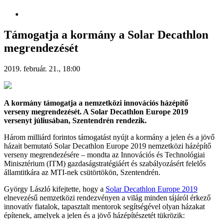
Támogatja a kormány a Solar Decathlon
megrendezését
2019. február. 21., 18:00
A kormány támogatja a nemzetközi innovációs házépítő
verseny megrendezését. A Solar Decathlon Europe 2019
versenyt júliusában, Szentendrén rendezik.
Három milliárd forintos támogatást nyújt a kormány a jelen és a jövő
házait bemutató Solar Decathlon Europe 2019 nemzetközi házépítő
verseny megrendezésére – mondta az Innovációs és Technológiai
Minisztérium (ITM) gazdaságstratégiáért és szabályozásért felelős
államtitkára az MTI-nek csütörtökön, Szentendrén.
György László kifejtette, hogy a
Solar Decathlon Europe 2019
elnevezésű nemzetközi rendezvényen a világ minden tájáról érkező
innovatív fiatalok, tapasztalt mentorok segítségével olyan házakat
építenek, amelyek a jelen és a jövő házépítészetét tükrözik: