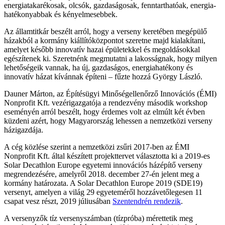
energiatakarékosak, olcsók, gazdaságosak, fenntarthatóak, energia-
hatékonyabbak és kényelmesebbek.
Az államtitkár beszélt arról, hogy a verseny keretében megépülő
házakból a kormány kiállítóközpontot szeretne majd kialakítani,
amelyet később innovatív hazai épületekkel és megoldásokkal
egészítenek ki. Szeretnénk megmutatni a lakosságnak, hogy milyen
lehetőségeik vannak, ha új, gazdaságos, energiahatékony és
innovatív házat kívánnak építeni – fűzte hozzá György László.
Dauner Márton, az Építésügyi Minőségellenőrző Innovációs (ÉMI)
Nonprofit Kft. vezérigazgatója a rendezvény második workshop
eseményén arról beszélt, hogy érdemes volt az elmúlt két évben
küzdeni azért, hogy Magyarország lehessen a nemzetközi verseny
házigazdája.
A cég közlése szerint a nemzetközi zsűri 2017-ben az ÉMI
Nonprofit Kft. által készített projekttervet választotta ki a 2019-es
Solar Decathlon Europe egyetemi innovációs házépítő verseny
megrendezésére, amelyről 2018. december 27-én jelent meg a
kormány határozata. A Solar Decathlon Europe 2019 (SDE19)
versenyt, amelyen a világ 29 egyeteméről hozzávetőlegesen 11
csapat vesz részt, 2019 júliusában
Szentendrén rendezik
.
A versenyzők tíz versenyszámban (tízpróba) mérettetik meg