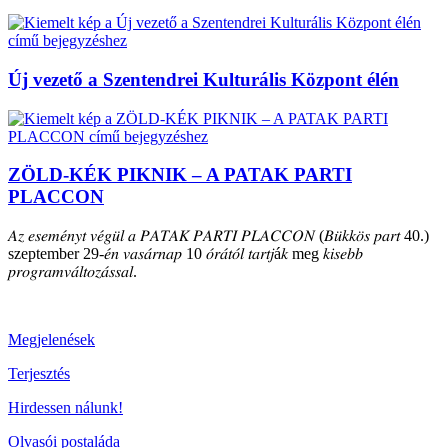
Új vezető a Szentendrei Kulturális Központ élén
ZÖLD-KÉK PIKNIK – A PATAK PARTI
PLACCON
𝐴𝑧 𝑒𝑠𝑒𝑚𝑒́𝑛𝑦𝑡 𝑣𝑒́𝑔𝑢̈𝑙 𝑎 𝑃𝐴𝑇𝐴𝐾 𝑃𝐴𝑅𝑇𝐼 𝑃𝐿𝐴𝐶𝐶𝑂𝑁 (𝐵𝑢̈𝑘𝑘𝑜̈𝑠 𝑝𝑎𝑟𝑡 40.)
szeptember 29-𝑒́𝑛 𝑣𝑎𝑠𝑎́𝑟𝑛𝑎𝑝 10 𝑜́𝑟𝑎́𝑡𝑜́𝑙 𝑡𝑎𝑟𝑡𝑗á𝑘 meg 𝑘𝑖𝑠𝑒𝑏𝑏
𝑝𝑟𝑜𝑔𝑟𝑎𝑚𝑣𝑎́𝑙𝑡𝑜𝑧𝑎́𝑠𝑠𝑎𝑙.
Megjelenések
Terjesztés
Hirdessen nálunk!
Olvasói postaláda