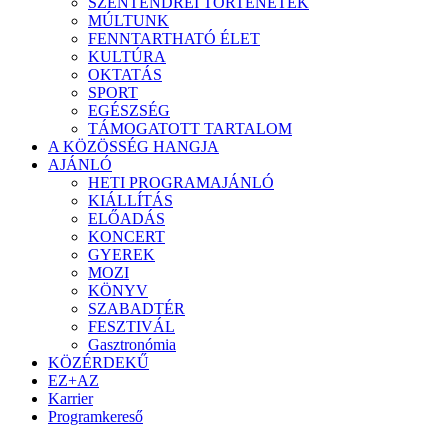
SZENTENDREI TÖRTÉNETEK
MÚLTUNK
FENNTARTHATÓ ÉLET
KULTÚRA
OKTATÁS
SPORT
EGÉSZSÉG
TÁMOGATOTT TARTALOM
A KÖZÖSSÉG HANGJA
AJÁNLÓ
HETI PROGRAMAJÁNLÓ
KIÁLLÍTÁS
ELŐADÁS
KONCERT
GYEREK
MOZI
KÖNYV
SZABADTÉR
FESZTIVÁL
Gasztronómia
KÖZÉRDEKŰ
EZ+AZ
Karrier
Programkereső