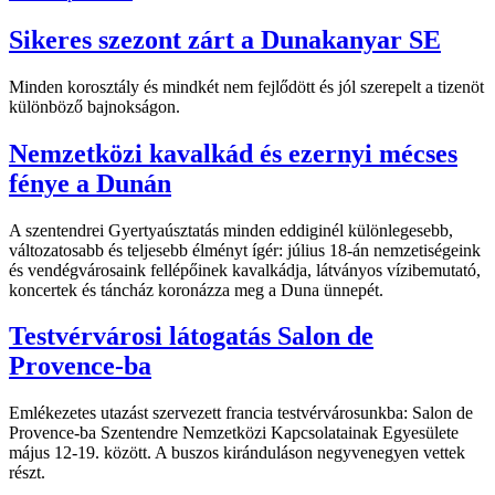
Sikeres szezont zárt a Dunakanyar SE
Minden korosztály és mindkét nem fejlődött és jól szerepelt a tizenöt
különböző bajnokságon.
Nemzetközi kavalkád és ezernyi mécses
fénye a Dunán
A szentendrei Gyertyaúsztatás minden eddiginél különlegesebb,
változatosabb és teljesebb élményt ígér: július 18-án nemzetiségeink
és vendégvárosaink fellépőinek kavalkádja, látványos vízibemutató,
koncertek és táncház koronázza meg a Duna ünnepét.
Testvérvárosi látogatás Salon de
Provence-ba
Emlékezetes utazást szervezett francia testvérvárosunkba: Salon de
Provence-ba Szentendre Nemzetközi Kapcsolatainak Egyesülete
május 12-19. között. A buszos kiránduláson negyvenegyen vettek
részt.