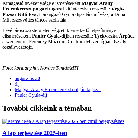
Kimagasló tevékenysége elismeréseként
Magyar Arany
Érdemkereszt polgári tagozat
kitüntetésben részesült:
Végh-
Pozsár Kitti Éva
, Harangozó Gyula-díjas táncművész, a Duna
Művészegyüttes táncos szólistája.
Levéltárosi szakterületen végzett kiemelkedő teljesítménye
elismeréseként
Pauler Gyula-díj
ban részesült:
Tyekvicska Árpád
,
a szentendrei Ferenczy Múzeumi Centrum Muzeológiai Osztály
osztályvezetője.
Fotó: kormany.hu, Kovács Tamás/MTI
augusztus 20
díj
Magyar Arany Érdemkereszt polgári tagozat
Pauler Gyula-díj
További cikkeink a témában
A lap terjesztése 2025-ben