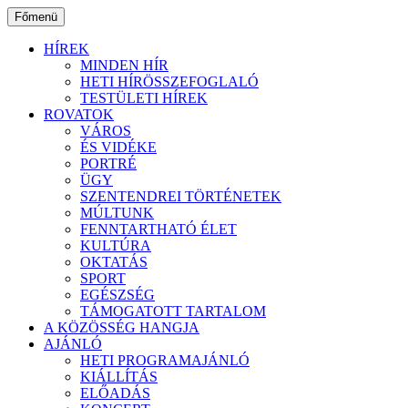
Ugrás
Főmenü
a
tartalomhoz
HÍREK
MINDEN HÍR
HETI HÍRÖSSZEFOGLALÓ
TESTÜLETI HÍREK
ROVATOK
VÁROS
ÉS VIDÉKE
PORTRÉ
ÜGY
SZENTENDREI TÖRTÉNETEK
MÚLTUNK
FENNTARTHATÓ ÉLET
KULTÚRA
OKTATÁS
SPORT
EGÉSZSÉG
TÁMOGATOTT TARTALOM
A KÖZÖSSÉG HANGJA
AJÁNLÓ
HETI PROGRAMAJÁNLÓ
KIÁLLÍTÁS
ELŐADÁS