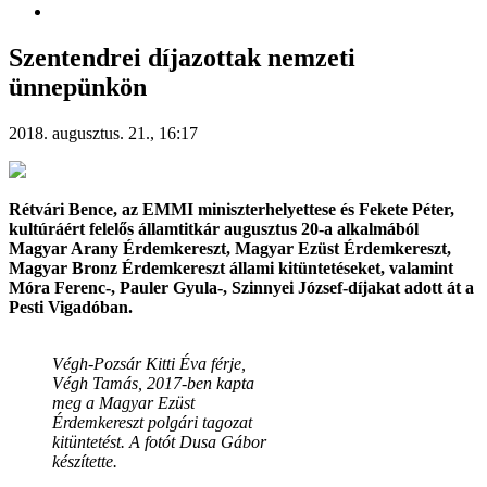
Szentendrei díjazottak nemzeti
ünnepünkön
2018. augusztus. 21., 16:17
Rétvári Bence, az EMMI miniszterhelyettese és Fekete Péter,
kultúráért felelős államtitkár augusztus 20-a alkalmából
Magyar Arany Érdemkereszt, Magyar Ezüst Érdemkereszt,
Magyar Bronz Érdemkereszt állami kitüntetéseket, valamint
Móra Ferenc-, Pauler Gyula-, Szinnyei József-díjakat adott át a
Pesti Vigadóban.
Végh-Pozsár Kitti Éva férje,
Végh Tamás, 2017-ben kapta
meg a Magyar Ezüst
Érdemkereszt polgári tagozat
kitüntetést. A fotót Dusa Gábor
készítette.