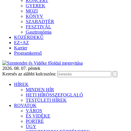
KONCERT
GYEREK
MOZI
KÖNYV
SZABADTÉR
FESZTIVÁL
Gasztronómia
KÖZÉRDEKŰ
EZ+AZ
Karrier
Programkereső
2026. 08. 07. péntek
Keresés az alábbi kulcsszóra:
HÍREK
MINDEN HÍR
HETI HÍRÖSSZEFOGLALÓ
TESTÜLETI HÍREK
ROVATOK
VÁROS
ÉS VIDÉKE
PORTRÉ
ÜGY