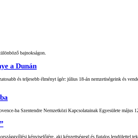
t különböző bajnokságon.
nye a Dunán
atosabb és teljesebb élményt ígér: július 18-án nemzetiségeink és vend
-ba
Provence-ba Szentendre Nemzetközi Kapcsolatainak Egyesülete május 12
”
ággyűlési képviselőjére, aki képzettségegl és fiatalos lendülettel teki