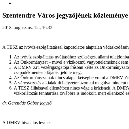
Szentendre Város jegyzőjének közleménye
2018. augusztus. 12., 16:32
A TESZ az ivóvíz-szolgáltatással kapcsolatos alaptalan vádaskodásai
Az ivóvíz szolgáltatás nyújtásához szükséges, állami tulajdo
Az Önkormányzat – mivel a víziközmű vagyonelemeknek sem tulaj
A DMRV Zrt. vezérigazgatója írásban kérte az Önkormányzatot, 
csapadékmentes időjárást jelölte meg.
Az Önkormányzatnak nincs alapja kétségbe vonni a DMRV Zrt. vez
A városvezetés a kialakult helyzetre azonnal reagálva mindent m
A TESZ állításával ellentétben nincs vége a krízisnek. A DMRV 
vízkorlátozás fenntartása továbbra is indokolt, mert ellenkező es
dr. Gerendás Gábor jegyző
A DMRV hivatalos levele: