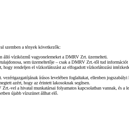
val szemben a tények következők:
nban álló víziközmű vagyonelemeket a DMRV Zrt. üzemelteti.
donosa, sem üzemeltetője – csak a DMRV Zrt.-től tud információt szer
hogy rendeljen el vízkorlátozást az elfogadott vízkorlátozási intézk
érigazgatójának írásos levelében foglaltakat, ellenben jogszabályi köt
egtett azért, hogy az érintett lakosoknak segítsen.
Zrt.-vel a hivatal munkatársai folyamatos kapcsolatban vannak, és a le
etben újabb vízszünet állhat elő.