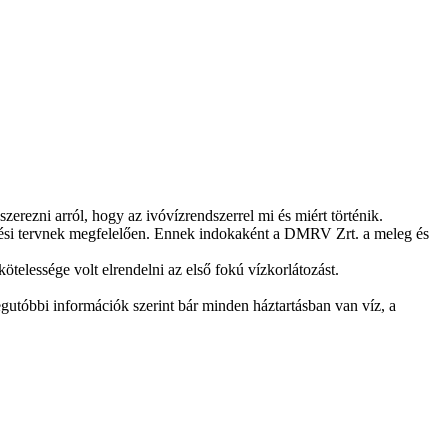
ezni arról, hogy az ivóvízrendszerrel mi és miért történik.
edési tervnek megfelelően. Ennek indokaként a DMRV Zrt. a meleg és
elessége volt elrendelni az első fokú vízkorlátozást.
gutóbbi információk szerint bár minden háztartásban van víz, a