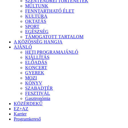
SZENTENDREI TÖRTÉNETEK
MÚLTUNK
FENNTARTHATÓ ÉLET
KULTÚRA
OKTATÁS
SPORT
EGÉSZSÉG
TÁMOGATOTT TARTALOM
A KÖZÖSSÉG HANGJA
AJÁNLÓ
HETI PROGRAMAJÁNLÓ
KIÁLLÍTÁS
ELŐADÁS
KONCERT
GYEREK
MOZI
KÖNYV
SZABADTÉR
FESZTIVÁL
Gasztronómia
KÖZÉRDEKŰ
EZ+AZ
Karrier
Programkereső