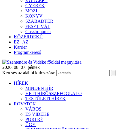
KONCERT
GYEREK
MOZI
KÖNYV
SZABADTÉR
FESZTIVÁL
Gasztronómia
KÖZÉRDEKŰ
EZ+AZ
Karrier
Programkereső
2026. 08. 07. péntek
Keresés az alábbi kulcsszóra:
HÍREK
MINDEN HÍR
HETI HÍRÖSSZEFOGLALÓ
TESTÜLETI HÍREK
ROVATOK
VÁROS
ÉS VIDÉKE
PORTRÉ
ÜGY