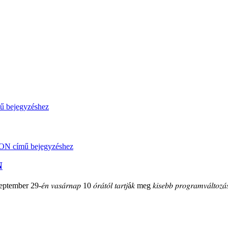
N
mber 29-𝑒́𝑛 𝑣𝑎𝑠𝑎́𝑟𝑛𝑎𝑝 10 𝑜́𝑟𝑎́𝑡𝑜́𝑙 𝑡𝑎𝑟𝑡𝑗á𝑘 meg 𝑘𝑖𝑠𝑒𝑏𝑏 𝑝𝑟𝑜𝑔𝑟𝑎𝑚𝑣𝑎́𝑙𝑡𝑜𝑧𝑎́𝑠