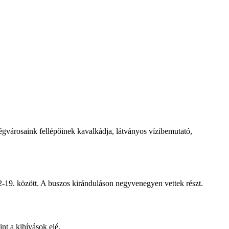
égvárosaink fellépőinek kavalkádja, látványos vízibemutató,
-19. között. A buszos kiránduláson negyvenegyen vettek részt.
nt a kihívások elé.