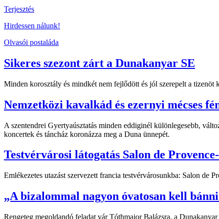
Terjesztés
Hirdessen nálunk!
Olvasói postaláda
Sikeres szezont zárt a Dunakanyar SE
Minden korosztály és mindkét nem fejlődött és jól szerepelt a tizenö
Nemzetközi kavalkád és ezernyi mécses fé
A szentendrei Gyertyaúsztatás minden eddiginél különlegesebb, változ
koncertek és táncház koronázza meg a Duna ünnepét.
Testvérvárosi látogatás Salon de Provence
Emlékezetes utazást szervezett francia testvérvárosunkba: Salon de 
„A bizalommal nagyon óvatosan kell bánni
Rengeteg megoldandó feladat vár Tóthmajor Balázsra, a Dunakanyar orsz