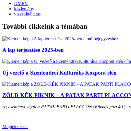
DMRV
közlemény
vízszolgáltatás
További cikkeink a témában
A lap terjesztése 2025-ben
Új vezető a Szentendrei Kulturális Központ élén
ZÖLD-KÉK PIKNIK – A PATAK PARTI PLACCO
𝐴𝑧 𝑒𝑠𝑒𝑚𝑒́𝑛𝑦𝑡 𝑣𝑒́𝑔𝑢̈𝑙 𝑎 𝑃𝐴𝑇𝐴𝐾 𝑃𝐴𝑅𝑇𝐼 𝑃𝐿𝐴𝐶𝐶𝑂𝑁 (𝐵𝑢̈𝑘𝑘𝑜̈𝑠 𝑝𝑎𝑟𝑡 40.) szepte
Megjelenések