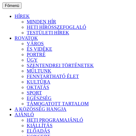
Ugrás
Főmenü
a
tartalomhoz
HÍREK
MINDEN HÍR
HETI HÍRÖSSZEFOGLALÓ
TESTÜLETI HÍREK
ROVATOK
VÁROS
ÉS VIDÉKE
PORTRÉ
ÜGY
SZENTENDREI TÖRTÉNETEK
MÚLTUNK
FENNTARTHATÓ ÉLET
KULTÚRA
OKTATÁS
SPORT
EGÉSZSÉG
TÁMOGATOTT TARTALOM
A KÖZÖSSÉG HANGJA
AJÁNLÓ
HETI PROGRAMAJÁNLÓ
KIÁLLÍTÁS
ELŐADÁS