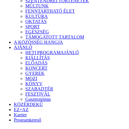
SZENTENDREI TÖRTÉNETEK
MÚLTUNK
FENNTARTHATÓ ÉLET
KULTÚRA
OKTATÁS
SPORT
EGÉSZSÉG
TÁMOGATOTT TARTALOM
A KÖZÖSSÉG HANGJA
AJÁNLÓ
HETI PROGRAMAJÁNLÓ
KIÁLLÍTÁS
ELŐADÁS
KONCERT
GYEREK
MOZI
KÖNYV
SZABADTÉR
FESZTIVÁL
Gasztronómia
KÖZÉRDEKŰ
EZ+AZ
Karrier
Programkereső