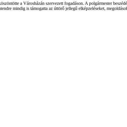
öszöntötte a Városházán szervezett fogadáson. A polgármester beszéd
zentendre mindig is támogatta az úttörő jellegű elképzeléseket, megoldás