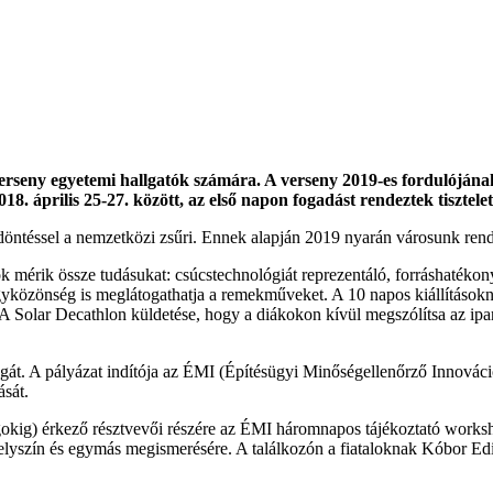
erseny egyetemi hallgatók számára. A verseny 2019-es fordulójána
. április 25-27. között, az első napon fogadást rendeztek tisztel
döntéssel a nemzetközi zsűri. Ennek alapján 2019 nyarán városunk rend
k mérik össze tudásukat: csúcstechnológiát reprezentáló, forráshatékon
gyközönség is meglátogathatja a remekműveket. A 10 napos kiállításoknak
e. A Solar Decathlon küldetése, hogy a diákokon kívül megszólítsa az ipa
át. A pályázat indítója az ÉMI (Építésügyi Minőségellenőrző Innovác
sát.
okig) érkező résztvevői részére az ÉMI háromnapos tájékoztató worksho
elyszín és egymás megismerésére. A találkozón a fiataloknak Kóbor Edit,