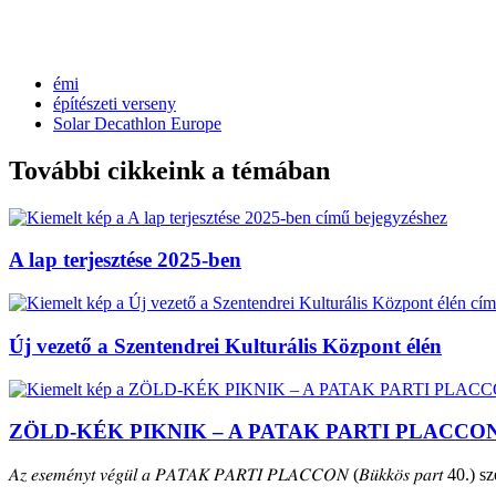
émi
építészeti verseny
Solar Decathlon Europe
További cikkeink a témában
A lap terjesztése 2025-ben
Új vezető a Szentendrei Kulturális Központ élén
ZÖLD-KÉK PIKNIK – A PATAK PARTI PLACCO
𝐴𝑧 𝑒𝑠𝑒𝑚𝑒́𝑛𝑦𝑡 𝑣𝑒́𝑔𝑢̈𝑙 𝑎 𝑃𝐴𝑇𝐴𝐾 𝑃𝐴𝑅𝑇𝐼 𝑃𝐿𝐴𝐶𝐶𝑂𝑁 (𝐵𝑢̈𝑘𝑘𝑜̈𝑠 𝑝𝑎𝑟𝑡 40.) szepte