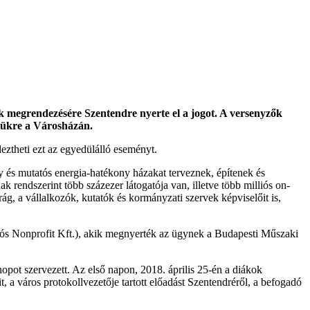
k megrendezésére Szentendre nyerte el a jogot. A versenyzők
etükre a Városházán.
eztheti ezt az egyedülálló eseményt.
y és mutatós energia-hatékony házakat terveznek, építenek és
 rendszerint több százezer látogatója van, illetve több milliós on-
rág, a vállalkozók, kutatók és kormányzati szervek képviselőit is,
iós Nonprofit Kft.), akik megnyerték az ügynek a Budapesti Műszaki
pot szervezett. Az első napon, 2018. április 25-én a diákok
 a város protokollvezetője tartott előadást Szentendréről, a befogadó