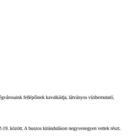
égvárosaink fellépőinek kavalkádja, látványos vízibemutató,
-19. között. A buszos kiránduláson negyvenegyen vettek részt.