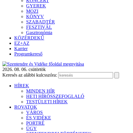
KONCERT
GYEREK
MOZI
KÖNYV
SZABADTÉR
FESZTIVÁL
Gasztronómia
KÖZÉRDEKŰ
EZ+AZ
Karrier
Programkereső
2026. 08. 06. csütörtök
Keresés az alábbi kulcsszóra:
HÍREK
MINDEN HÍR
HETI HÍRÖSSZEFOGLALÓ
TESTÜLETI HÍREK
ROVATOK
VÁROS
ÉS VIDÉKE
PORTRÉ
ÜGY