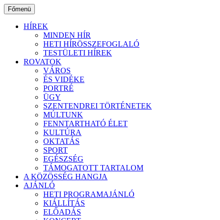
Ugrás
Főmenü
a
tartalomhoz
HÍREK
MINDEN HÍR
HETI HÍRÖSSZEFOGLALÓ
TESTÜLETI HÍREK
ROVATOK
VÁROS
ÉS VIDÉKE
PORTRÉ
ÜGY
SZENTENDREI TÖRTÉNETEK
MÚLTUNK
FENNTARTHATÓ ÉLET
KULTÚRA
OKTATÁS
SPORT
EGÉSZSÉG
TÁMOGATOTT TARTALOM
A KÖZÖSSÉG HANGJA
AJÁNLÓ
HETI PROGRAMAJÁNLÓ
KIÁLLÍTÁS
ELŐADÁS