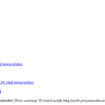
N
mber 29-𝑒́𝑛 𝑣𝑎𝑠𝑎́𝑟𝑛𝑎𝑝 10 𝑜́𝑟𝑎́𝑡𝑜́𝑙 𝑡𝑎𝑟𝑡𝑗á𝑘 meg 𝑘𝑖𝑠𝑒𝑏𝑏 𝑝𝑟𝑜𝑔𝑟𝑎𝑚𝑣𝑎́𝑙𝑡𝑜𝑧𝑎́𝑠