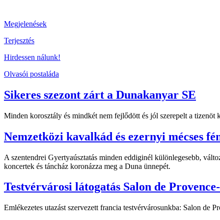
Megjelenések
Terjesztés
Hirdessen nálunk!
Olvasói postaláda
Sikeres szezont zárt a Dunakanyar SE
Minden korosztály és mindkét nem fejlődött és jól szerepelt a tizenö
Nemzetközi kavalkád és ezernyi mécses fé
A szentendrei Gyertyaúsztatás minden eddiginél különlegesebb, változ
koncertek és táncház koronázza meg a Duna ünnepét.
Testvérvárosi látogatás Salon de Provence
Emlékezetes utazást szervezett francia testvérvárosunkba: Salon de 