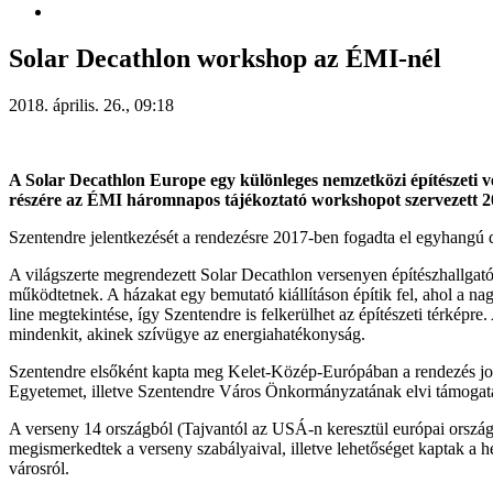
Solar Decathlon workshop az ÉMI-nél
2018. április. 26., 09:18
A Solar Decathlon Europe egy különleges nemzetközi építészeti v
részére az ÉMI háromnapos tájékoztató workshopot szervezett 2018
Szentendre jelentkezését a rendezésre 2017-ben fogadta el egyhangú 
A világszerte megrendezett Solar Decathlon versenyen építészhallgató
működtetnek. A házakat egy bemutató kiállításon építik fel, ahol a na
line megtekintése, így Szentendre is felkerülhet az építészeti térképr
mindenkit, akinek szívügye az energiahatékonyság.
Szentendre elsőként kapta meg Kelet-Közép-Európában a rendezés jog
Egyetemet, illetve Szentendre Város Önkormányzatának elvi támogatá
A verseny 14 országból (Tajvantól az USÁ-n keresztül európai ország
megismerkedtek a verseny szabályaival, illetve lehetőséget kaptak a h
városról.