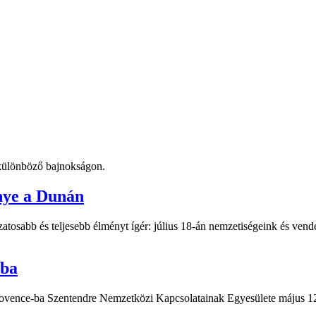
t különböző bajnokságon.
nye a Dunán
atosabb és teljesebb élményt ígér: július 18-án nemzetiségeink és vend
-ba
Provence-ba Szentendre Nemzetközi Kapcsolatainak Egyesülete május 12