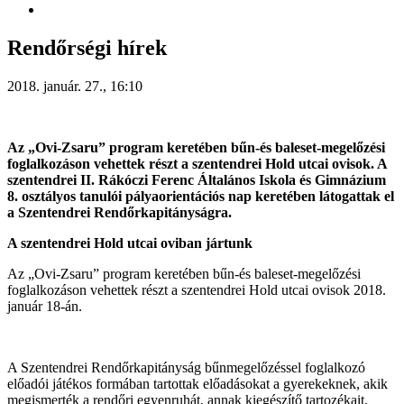
Rendőrségi hírek
2018. január. 27., 16:10
Az „Ovi-Zsaru” program keretében bűn-és baleset-megelőzési
foglalkozáson vehettek részt a szentendrei Hold utcai ovisok. A
szentendrei II. Rákóczi Ferenc Általános Iskola és Gimnázium
8. osztályos tanulói pályaorientációs nap keretében látogattak el
a Szentendrei Rendőrkapitányságra.
A szentendrei Hold utcai oviban jártunk
Az „Ovi-Zsaru” program keretében bűn-és baleset-megelőzési
foglalkozáson vehettek részt a szentendrei Hold utcai ovisok 2018.
január 18-án.
A Szentendrei Rendőrkapitányság bűnmegelőzéssel foglalkozó
előadói játékos formában tartottak előadásokat a gyerekeknek, akik
megismerték a rendőri egyenruhát, annak kiegészítő tartozékait,