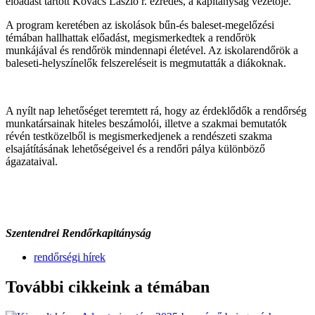
előadást tartott Kovács László r. ezredes, a kapitányság vezetője.
A program keretében az iskolások bűn-és baleset-megelőzési
témában hallhattak előadást, megismerkedtek a rendőrök
munkájával és rendőrök mindennapi életével. Az iskolarendőrök a
baleseti-helyszínelők felszereléseit is megmutatták a diákoknak.
A nyílt nap lehetőséget teremtett rá, hogy az érdeklődők a rendőrség
munkatársainak hiteles beszámolói, illetve a szakmai bemutatók
révén testközelből is megismerkedjenek a rendészeti szakma
elsajátításának lehetőségeivel és a rendőri pálya különböző
ágazataival.
Szentendrei Rendőrkapitányság
rendőrségi hírek
További cikkeink a témában