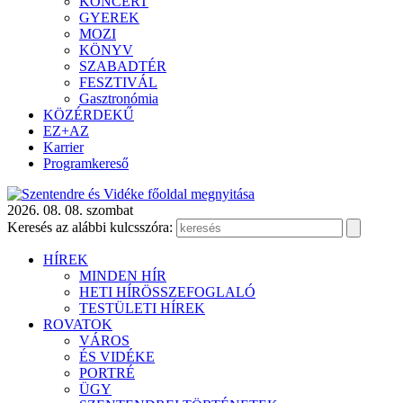
KONCERT
GYEREK
MOZI
KÖNYV
SZABADTÉR
FESZTIVÁL
Gasztronómia
KÖZÉRDEKŰ
EZ+AZ
Karrier
Programkereső
2026. 08. 08. szombat
Keresés az alábbi kulcsszóra:
HÍREK
MINDEN HÍR
HETI HÍRÖSSZEFOGLALÓ
TESTÜLETI HÍREK
ROVATOK
VÁROS
ÉS VIDÉKE
PORTRÉ
ÜGY