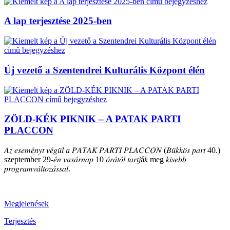
A lap terjesztése 2025-ben
Új vezető a Szentendrei Kulturális Központ élén
ZÖLD-KÉK PIKNIK – A PATAK PARTI
PLACCON
𝐴𝑧 𝑒𝑠𝑒𝑚𝑒́𝑛𝑦𝑡 𝑣𝑒́𝑔𝑢̈𝑙 𝑎 𝑃𝐴𝑇𝐴𝐾 𝑃𝐴𝑅𝑇𝐼 𝑃𝐿𝐴𝐶𝐶𝑂𝑁 (𝐵𝑢̈𝑘𝑘𝑜̈𝑠 𝑝𝑎𝑟𝑡 40.)
szeptember 29-𝑒́𝑛 𝑣𝑎𝑠𝑎́𝑟𝑛𝑎𝑝 10 𝑜́𝑟𝑎́𝑡𝑜́𝑙 𝑡𝑎𝑟𝑡𝑗á𝑘 meg 𝑘𝑖𝑠𝑒𝑏𝑏
𝑝𝑟𝑜𝑔𝑟𝑎𝑚𝑣𝑎́𝑙𝑡𝑜𝑧𝑎́𝑠𝑠𝑎𝑙.
Megjelenések
Terjesztés