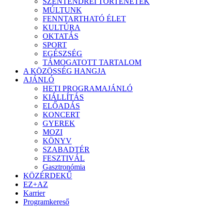
SZENTENDREI TÖRTÉNETEK
MÚLTUNK
FENNTARTHATÓ ÉLET
KULTÚRA
OKTATÁS
SPORT
EGÉSZSÉG
TÁMOGATOTT TARTALOM
A KÖZÖSSÉG HANGJA
AJÁNLÓ
HETI PROGRAMAJÁNLÓ
KIÁLLÍTÁS
ELŐADÁS
KONCERT
GYEREK
MOZI
KÖNYV
SZABADTÉR
FESZTIVÁL
Gasztronómia
KÖZÉRDEKŰ
EZ+AZ
Karrier
Programkereső