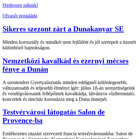
Hirdessen nálunk!
Olvasói postaláda
Sikeres szezont zárt a Dunakanyar SE
Minden korosztály és mindkét nem fejlődött és jól szerepelt a tizenöt
különböző bajnokságon.
Nemzetközi kavalkád és ezernyi mécses
fénye a Dunán
A szentendrei Gyertyaúsztatás minden eddiginél különlegesebb,
változatosabb és teljesebb élményt ígér: július 18-án nemzetiségeink
és vendégvárosaink fellépőinek kavalkádja, látványos vízibemutató,
koncertek és táncház koronázza meg a Duna ünnepét.
Testvérvárosi látogatás Salon de
Provence-ba
Emlékezetes utazást szervezett francia testvérvárosunkba: Salon de