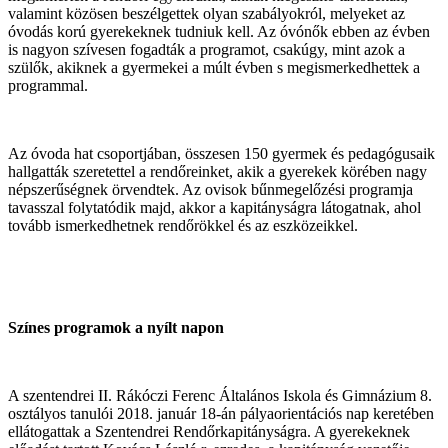
valamint közösen beszélgettek olyan szabályokról, melyeket az
óvodás korú gyerekeknek tudniuk kell. Az óvónők ebben az évben
is nagyon szívesen fogadták a programot, csakúgy, mint azok a
szülők, akiknek a gyermekei a múlt évben s megismerkedhettek a
programmal.
Az óvoda hat csoportjában, összesen 150 gyermek és pedagógusaik
hallgatták szeretettel a rendőreinket, akik a gyerekek körében nagy
népszerűségnek örvendtek. Az ovisok bűnmegelőzési programja
tavasszal folytatódik majd, akkor a kapitányságra látogatnak, ahol
tovább ismerkedhetnek rendőrökkel és az eszközeikkel.
Színes programok a nyílt napon
A szentendrei II. Rákóczi Ferenc Általános Iskola és Gimnázium 8.
osztályos tanulói 2018. január 18-án pályaorientációs nap keretében
ellátogattak a Szentendrei Rendőrkapitányságra. A gyerekeknek