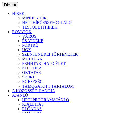
Ugrás
Főmenü
a
tartalomhoz
HÍREK
MINDEN HÍR
HETI HÍRÖSSZEFOGLALÓ
TESTÜLETI HÍREK
ROVATOK
VÁROS
ÉS VIDÉKE
PORTRÉ
ÜGY
SZENTENDREI TÖRTÉNETEK
MÚLTUNK
FENNTARTHATÓ ÉLET
KULTÚRA
OKTATÁS
SPORT
EGÉSZSÉG
TÁMOGATOTT TARTALOM
A KÖZÖSSÉG HANGJA
AJÁNLÓ
HETI PROGRAMAJÁNLÓ
KIÁLLÍTÁS
ELŐADÁS