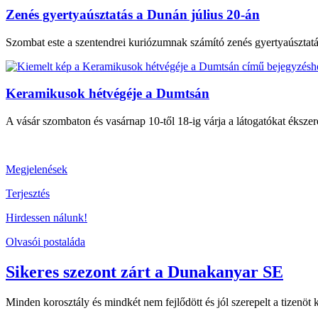
Zenés gyertyaúsztatás a Dunán július 20-án
Szombat este a szentendrei kuriózumnak számító zenés gyertyaúsztat
Keramikusok hétvégéje a Dumtsán
A vásár szombaton és vasárnap 10-től 18-ig várja a látogatókat ékszer
Megjelenések
Terjesztés
Hirdessen nálunk!
Olvasói postaláda
Sikeres szezont zárt a Dunakanyar SE
Minden korosztály és mindkét nem fejlődött és jól szerepelt a tizenö