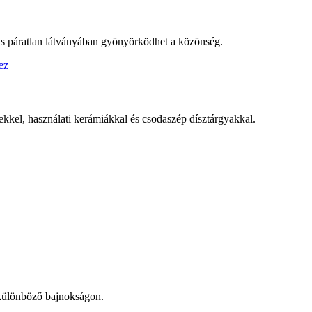
ás páratlan látványában gyönyörködhet a közönség.
ekkel, használati kerámiákkal és csodaszép dísztárgyakkal.
t különböző bajnokságon.