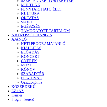
SZENTENDREI TÖRTÉNETEK
MÚLTUNK
FENNTARTHATÓ ÉLET
KULTÚRA
OKTATÁS
SPORT
EGÉSZSÉG
TÁMOGATOTT TARTALOM
A KÖZÖSSÉG HANGJA
AJÁNLÓ
HETI PROGRAMAJÁNLÓ
KIÁLLÍTÁS
ELŐADÁS
KONCERT
GYEREK
MOZI
KÖNYV
SZABADTÉR
FESZTIVÁL
Gasztronómia
KÖZÉRDEKŰ
EZ+AZ
Karrier
Programkereső