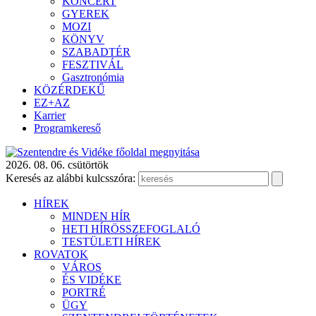
KONCERT
GYEREK
MOZI
KÖNYV
SZABADTÉR
FESZTIVÁL
Gasztronómia
KÖZÉRDEKŰ
EZ+AZ
Karrier
Programkereső
2026. 08. 06. csütörtök
Keresés az alábbi kulcsszóra:
HÍREK
MINDEN HÍR
HETI HÍRÖSSZEFOGLALÓ
TESTÜLETI HÍREK
ROVATOK
VÁROS
ÉS VIDÉKE
PORTRÉ
ÜGY