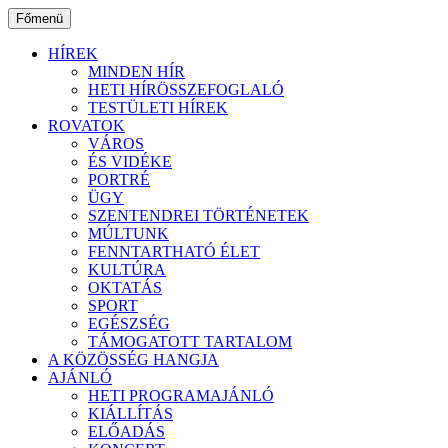
Ugrás
Főmenü
a
tartalomhoz
HÍREK
MINDEN HÍR
HETI HÍRÖSSZEFOGLALÓ
TESTÜLETI HÍREK
ROVATOK
VÁROS
ÉS VIDÉKE
PORTRÉ
ÜGY
SZENTENDREI TÖRTÉNETEK
MÚLTUNK
FENNTARTHATÓ ÉLET
KULTÚRA
OKTATÁS
SPORT
EGÉSZSÉG
TÁMOGATOTT TARTALOM
A KÖZÖSSÉG HANGJA
AJÁNLÓ
HETI PROGRAMAJÁNLÓ
KIÁLLÍTÁS
ELŐADÁS