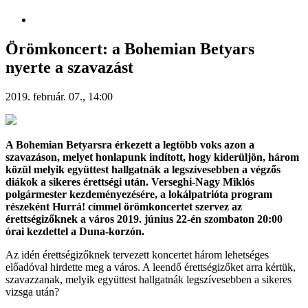
Örömkoncert: a Bohemian Betyars
nyerte a szavazást
2019. február. 07., 14:00
A Bohemian Betyarsra érkezett a legtöbb voks azon a
szavazáson, melyet honlapunk indított, hogy kiderüljön, három
közül melyik együttest hallgatnák a legszívesebben a végzős
diákok a sikeres érettségi után. Verseghi-Nagy Miklós
polgármester kezdeményezésére, a lokálpatrióta program
részeként Hurrá! címmel örömkoncertet szervez az
érettségizőknek a város 2019. június 22-én szombaton 20:00
órai kezdettel a Duna-korzón.
Az idén érettségizőknek tervezett koncertet három lehetséges
előadóval hirdette meg a város. A leendő érettségizőket arra kértük,
szavazzanak, melyik együttest hallgatnák legszívesebben a sikeres
vizsga után?