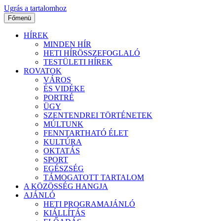
Ugrás a tartalomhoz
Főmenü
HÍREK
MINDEN HÍR
HETI HÍRÖSSZEFOGLALÓ
TESTÜLETI HÍREK
ROVATOK
VÁROS
ÉS VIDÉKE
PORTRÉ
ÜGY
SZENTENDREI TÖRTÉNETEK
MÚLTUNK
FENNTARTHATÓ ÉLET
KULTÚRA
OKTATÁS
SPORT
EGÉSZSÉG
TÁMOGATOTT TARTALOM
A KÖZÖSSÉG HANGJA
AJÁNLÓ
HETI PROGRAMAJÁNLÓ
KIÁLLÍTÁS