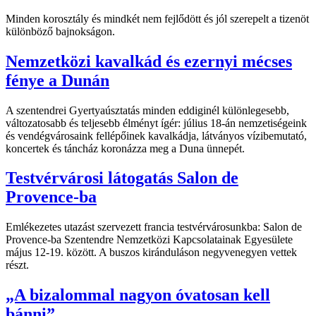
Minden korosztály és mindkét nem fejlődött és jól szerepelt a tizenöt
különböző bajnokságon.
Nemzetközi kavalkád és ezernyi mécses
fénye a Dunán
A szentendrei Gyertyaúsztatás minden eddiginél különlegesebb,
változatosabb és teljesebb élményt ígér: július 18-án nemzetiségeink
és vendégvárosaink fellépőinek kavalkádja, látványos vízibemutató,
koncertek és táncház koronázza meg a Duna ünnepét.
Testvérvárosi látogatás Salon de
Provence-ba
Emlékezetes utazást szervezett francia testvérvárosunkba: Salon de
Provence-ba Szentendre Nemzetközi Kapcsolatainak Egyesülete
május 12-19. között. A buszos kiránduláson negyvenegyen vettek
részt.
„A bizalommal nagyon óvatosan kell
bánni”