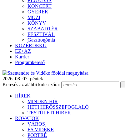
ELŐADÁS
KONCERT
GYEREK
MOZI
KÖNYV
SZABADTÉR
FESZTIVÁL
Gasztronómia
KÖZÉRDEKŰ
EZ+AZ
Karrier
Programkereső
2026. 08. 07. péntek
Keresés az alábbi kulcsszóra:
HÍREK
MINDEN HÍR
HETI HÍRÖSSZEFOGLALÓ
TESTÜLETI HÍREK
ROVATOK
VÁROS
ÉS VIDÉKE
PORTRÉ