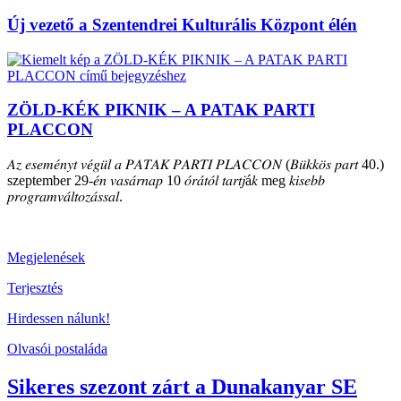
Új vezető a Szentendrei Kulturális Központ élén
ZÖLD-KÉK PIKNIK – A PATAK PARTI
PLACCON
𝐴𝑧 𝑒𝑠𝑒𝑚𝑒́𝑛𝑦𝑡 𝑣𝑒́𝑔𝑢̈𝑙 𝑎 𝑃𝐴𝑇𝐴𝐾 𝑃𝐴𝑅𝑇𝐼 𝑃𝐿𝐴𝐶𝐶𝑂𝑁 (𝐵𝑢̈𝑘𝑘𝑜̈𝑠 𝑝𝑎𝑟𝑡 40.)
szeptember 29-𝑒́𝑛 𝑣𝑎𝑠𝑎́𝑟𝑛𝑎𝑝 10 𝑜́𝑟𝑎́𝑡𝑜́𝑙 𝑡𝑎𝑟𝑡𝑗á𝑘 meg 𝑘𝑖𝑠𝑒𝑏𝑏
𝑝𝑟𝑜𝑔𝑟𝑎𝑚𝑣𝑎́𝑙𝑡𝑜𝑧𝑎́𝑠𝑠𝑎𝑙.
Megjelenések
Terjesztés
Hirdessen nálunk!
Olvasói postaláda
Sikeres szezont zárt a Dunakanyar SE