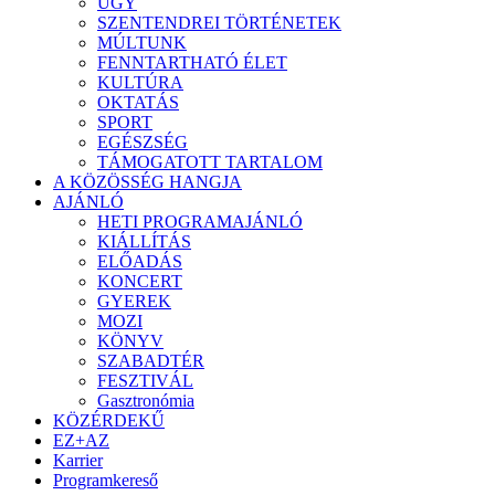
ÜGY
SZENTENDREI TÖRTÉNETEK
MÚLTUNK
FENNTARTHATÓ ÉLET
KULTÚRA
OKTATÁS
SPORT
EGÉSZSÉG
TÁMOGATOTT TARTALOM
A KÖZÖSSÉG HANGJA
AJÁNLÓ
HETI PROGRAMAJÁNLÓ
KIÁLLÍTÁS
ELŐADÁS
KONCERT
GYEREK
MOZI
KÖNYV
SZABADTÉR
FESZTIVÁL
Gasztronómia
KÖZÉRDEKŰ
EZ+AZ
Karrier
Programkereső