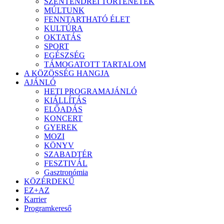
SZENTENDREI TÖRTÉNETEK
MÚLTUNK
FENNTARTHATÓ ÉLET
KULTÚRA
OKTATÁS
SPORT
EGÉSZSÉG
TÁMOGATOTT TARTALOM
A KÖZÖSSÉG HANGJA
AJÁNLÓ
HETI PROGRAMAJÁNLÓ
KIÁLLÍTÁS
ELŐADÁS
KONCERT
GYEREK
MOZI
KÖNYV
SZABADTÉR
FESZTIVÁL
Gasztronómia
KÖZÉRDEKŰ
EZ+AZ
Karrier
Programkereső