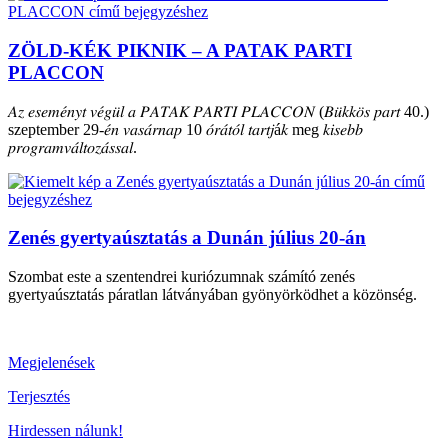
ZÖLD-KÉK PIKNIK – A PATAK PARTI
PLACCON
𝐴𝑧 𝑒𝑠𝑒𝑚𝑒́𝑛𝑦𝑡 𝑣𝑒́𝑔𝑢̈𝑙 𝑎 𝑃𝐴𝑇𝐴𝐾 𝑃𝐴𝑅𝑇𝐼 𝑃𝐿𝐴𝐶𝐶𝑂𝑁 (𝐵𝑢̈𝑘𝑘𝑜̈𝑠 𝑝𝑎𝑟𝑡 40.)
szeptember 29-𝑒́𝑛 𝑣𝑎𝑠𝑎́𝑟𝑛𝑎𝑝 10 𝑜́𝑟𝑎́𝑡𝑜́𝑙 𝑡𝑎𝑟𝑡𝑗á𝑘 meg 𝑘𝑖𝑠𝑒𝑏𝑏
𝑝𝑟𝑜𝑔𝑟𝑎𝑚𝑣𝑎́𝑙𝑡𝑜𝑧𝑎́𝑠𝑠𝑎𝑙.
Zenés gyertyaúsztatás a Dunán július 20-án
Szombat este a szentendrei kuriózumnak számító zenés
gyertyaúsztatás páratlan látványában gyönyörködhet a közönség.
Megjelenések
Terjesztés
Hirdessen nálunk!