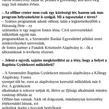
nagy buli minden évben.
– Az offline center nem csak egy közösségi tér, hanem sok más
program helyszíneként is szolgál.
Mi a tapasztalat e téren?
– Számos programnak adunk otthont, talán a legkiemelkedőbb a
Házasság Hete – ez
számunkra is egy nagyon fontos téma. Civil szervezetekkel
működünk együtt más
programokban is, a Szentendre Barátai Egyesülettel például zenei
rendezvényeket szervezünk,
de fontos partner a Fiatalok Krisztusért Alapítvány is – ők a
táborainknak is tevékeny részesei.
– Jelent-e egyedi, sajátos megközelítést az a tény, hogy a helyet a
Baptista Gyülekezet működteti?
– A Szentendrei Baptista Gyülekezet missziós alapítványa a Kőhegy
Alapítvány. Fontos
szerepet tölt be, ezen az alapítványon keresztül működünk már 6
éve. A gyülekezeti
alkalmakat is sokszor tartjuk itt, illetve az ifjúsági alkalmaink minden
vasárnap délután az
Offline-ban vannak. Akik ott dolgozunk, mindannyian keresztény
értékrenddel bírunk, ezt
próbáljuk átadni a hozzánk betérőknek.