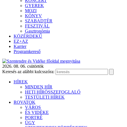
KONCERT
GYEREK
MOZI
KÖNYV
SZABADTÉR
FESZTIVÁL
Gasztronómia
KÖZÉRDEKŰ
EZ+AZ
Karrier
Programkereső
2026. 08. 06. csütörtök
Keresés az alábbi kulcsszóra:
HÍREK
MINDEN HÍR
HETI HÍRÖSSZEFOGLALÓ
TESTÜLETI HÍREK
ROVATOK
VÁROS
ÉS VIDÉKE
PORTRÉ
ÜGY