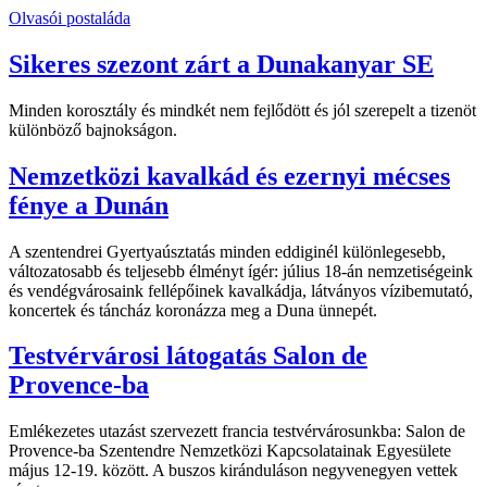
Olvasói postaláda
Sikeres szezont zárt a Dunakanyar SE
Minden korosztály és mindkét nem fejlődött és jól szerepelt a tizenöt
különböző bajnokságon.
Nemzetközi kavalkád és ezernyi mécses
fénye a Dunán
A szentendrei Gyertyaúsztatás minden eddiginél különlegesebb,
változatosabb és teljesebb élményt ígér: július 18-án nemzetiségeink
és vendégvárosaink fellépőinek kavalkádja, látványos vízibemutató,
koncertek és táncház koronázza meg a Duna ünnepét.
Testvérvárosi látogatás Salon de
Provence-ba
Emlékezetes utazást szervezett francia testvérvárosunkba: Salon de
Provence-ba Szentendre Nemzetközi Kapcsolatainak Egyesülete
május 12-19. között. A buszos kiránduláson negyvenegyen vettek