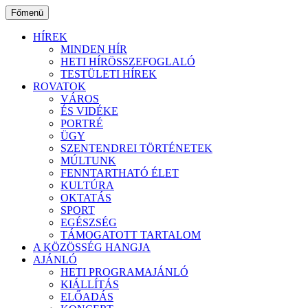
Ugrás
Főmenü
a
tartalomhoz
HÍREK
MINDEN HÍR
HETI HÍRÖSSZEFOGLALÓ
TESTÜLETI HÍREK
ROVATOK
VÁROS
ÉS VIDÉKE
PORTRÉ
ÜGY
SZENTENDREI TÖRTÉNETEK
MÚLTUNK
FENNTARTHATÓ ÉLET
KULTÚRA
OKTATÁS
SPORT
EGÉSZSÉG
TÁMOGATOTT TARTALOM
A KÖZÖSSÉG HANGJA
AJÁNLÓ
HETI PROGRAMAJÁNLÓ
KIÁLLÍTÁS
ELŐADÁS