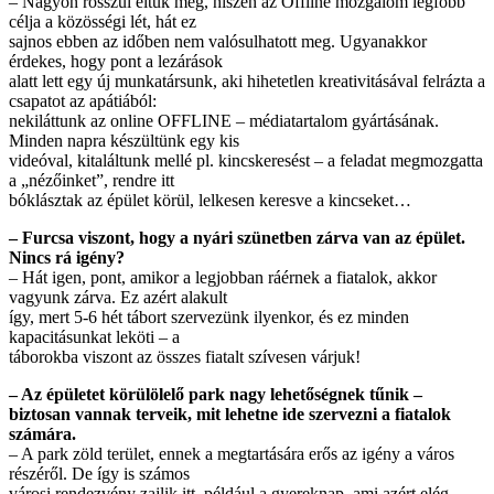
– Nagyon rosszul éltük meg, hiszen az Offline mozgalom legfőbb
célja a közösségi lét, hát ez
sajnos ebben az időben nem valósulhatott meg. Ugyanakkor
érdekes, hogy pont a lezárások
alatt lett egy új munkatársunk, aki hihetetlen kreativitásával felrázta a
csapatot az apátiából:
nekiláttunk az online OFFLINE – médiatartalom gyártásának.
Minden napra készültünk egy kis
videóval, kitaláltunk mellé pl. kincskeresést – a feladat megmozgatta
a „nézőinket”, rendre itt
bóklásztak az épület körül, lelkesen keresve a kincseket…
– Furcsa viszont, hogy a nyári szünetben zárva van az épület.
Nincs rá igény?
– Hát igen, pont, amikor a legjobban ráérnek a fiatalok, akkor
vagyunk zárva. Ez azért alakult
így, mert 5-6 hét tábort szervezünk ilyenkor, és ez minden
kapacitásunkat leköti – a
táborokba viszont az összes fiatalt szívesen várjuk!
– Az épületet körülölelő park nagy lehetőségnek tűnik –
biztosan vannak terveik, mit lehetne ide
szervezni a fiatalok
számára.
– A park zöld terület, ennek a megtartására erős az igény a város
részéről. De így is számos
városi rendezvény zajlik itt, például a gyereknap, ami azért elég