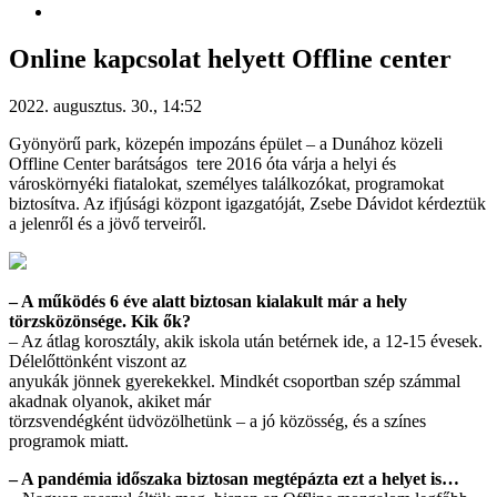
Online kapcsolat helyett Offline center
2022. augusztus. 30., 14:52
Gyönyörű park, közepén impozáns épület – a Dunához közeli
Offline Center barátságos tere 2016 óta várja a helyi és
városkörnyéki fiatalokat, személyes találkozókat, programokat
biztosítva. Az ifjúsági központ igazgatóját, Zsebe Dávidot kérdeztük
a jelenről és a jövő terveiről.
– A működés 6 éve alatt biztosan kialakult már a hely
törzsközönsége. Kik ők?
– Az átlag korosztály, akik iskola után betérnek ide, a 12-15 évesek.
Délelőttönként viszont az
anyukák jönnek gyerekekkel. Mindkét csoportban szép számmal
akadnak olyanok, akiket már
törzsvendégként üdvözölhetünk – a jó közösség, és a színes
programok miatt.
– A pandémia időszaka biztosan megtépázta ezt a helyet is…