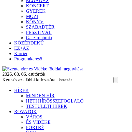
ELŐADÁS
KONCERT
GYEREK
MOZI
KÖNYV
SZABADTÉR
FESZTIVÁL
Gasztronómia
KÖZÉRDEKŰ
EZ+AZ
Karrier
Programkereső
2026. 08. 06. csütörtök
Keresés az alábbi kulcsszóra:
HÍREK
MINDEN HÍR
HETI HÍRÖSSZEFOGLALÓ
TESTÜLETI HÍREK
ROVATOK
VÁROS
ÉS VIDÉKE
PORTRÉ