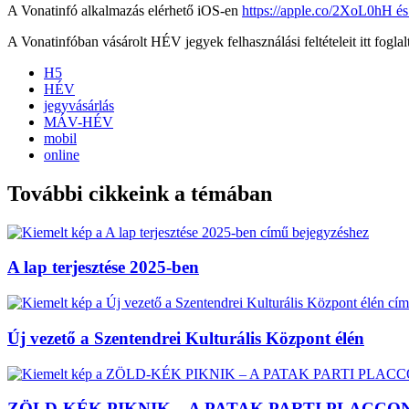
A Vonatinfó alkalmazás elérhető iOS-en
https://apple.co/2XoL0hH és
A Vonatinfóban vásárolt HÉV jegyek felhasználási feltételeit itt fogla
H5
HÉV
jegyvásárlás
MÁV-HÉV
mobil
online
További cikkeink a témában
A lap terjesztése 2025-ben
Új vezető a Szentendrei Kulturális Központ élén
ZÖLD-KÉK PIKNIK – A PATAK PARTI PLACCO