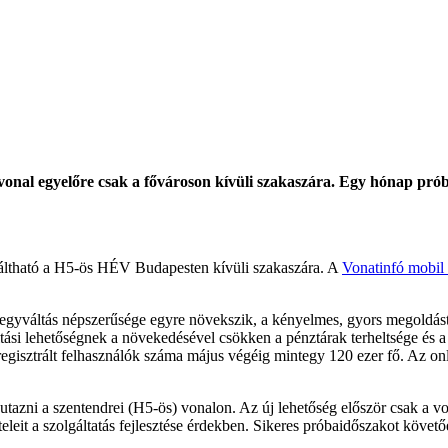
V-vonal egyelőre csak a fővároson kívüli szakaszára. Egy hónap prób
váltható a H5-ös HÉV Budapesten kívüli szakaszára. A
Vonatinfó mobil
jegyváltás népszerűsége egyre növekszik, a kényelmes, gyors megoldás
ltási lehetőségnek a növekedésével csökken a pénztárak terheltsége és a
 regisztrált felhasználók száma május végéig mintegy 120 ezer fő. Az o
t utazni a szentendrei (H5-ös) vonalon. Az új lehetőség először csak a v
eit a szolgáltatás fejlesztése érdekben. Sikeres próbaidőszakot követőe