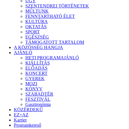
ÜGY
SZENTENDREI TÖRTÉNETEK
MÚLTUNK
FENNTARTHATÓ ÉLET
KULTÚRA
OKTATÁS
SPORT
EGÉSZSÉG
TÁMOGATOTT TARTALOM
A KÖZÖSSÉG HANGJA
AJÁNLÓ
HETI PROGRAMAJÁNLÓ
KIÁLLÍTÁS
ELŐADÁS
KONCERT
GYEREK
MOZI
KÖNYV
SZABADTÉR
FESZTIVÁL
Gasztronómia
KÖZÉRDEKŰ
EZ+AZ
Karrier
Programkereső