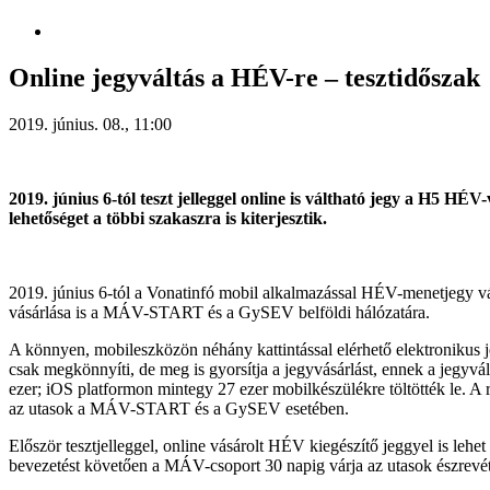
Online jegyváltás a HÉV-re – tesztidőszak
2019. június. 08., 11:00
2019. június 6-tól teszt jelleggel online is váltható jegy a H5 HÉ
lehetőséget a többi szakaszra is kiterjesztik.
2019. június 6-tól a Vonatinfó mobil alkalmazással HÉV-menetjegy 
vásárlása is a MÁV-START és a GySEV belföldi hálózatára.
A könnyen, mobileszközön néhány kattintással elérhető elektronikus 
csak megkönnyíti, de meg is gyorsítja a jegyvásárlást, ennek a jegyvá
ezer; iOS platformon mintegy 27 ezer mobilkészülékre töltötték le. A
az utasok a MÁV-START és a GySEV esetében.
Először tesztjelleggel, online vásárolt HÉV kiegészítő jeggyel is lehe
bevezetést követően a MÁV-csoport 30 napig várja az utasok észrevétel