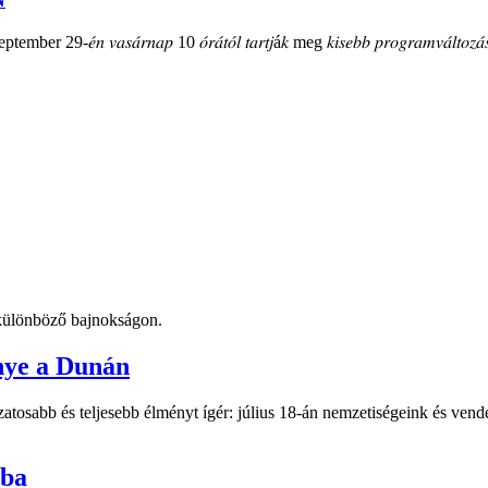
mber 29-𝑒́𝑛 𝑣𝑎𝑠𝑎́𝑟𝑛𝑎𝑝 10 𝑜́𝑟𝑎́𝑡𝑜́𝑙 𝑡𝑎𝑟𝑡𝑗á𝑘 meg 𝑘𝑖𝑠𝑒𝑏𝑏 𝑝𝑟𝑜𝑔𝑟𝑎𝑚𝑣𝑎́𝑙𝑡𝑜𝑧𝑎́𝑠
t különböző bajnokságon.
nye a Dunán
atosabb és teljesebb élményt ígér: július 18-án nemzetiségeink és vend
-ba