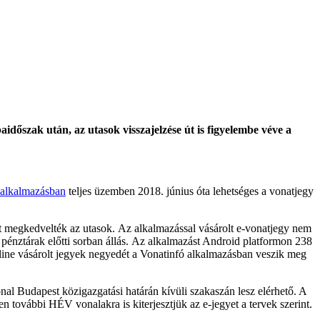
aidőszak után, az utasok visszajelzése út is figyelembe véve a
 alkalmazásban
teljes üzemben 2018. június óta lehetséges a vonatjegy
t megkedvelték az utasok. Az alkalmazással vásárolt e-vonatjegy nem
 pénztárak előtti sorban állás. Az alkalmazást Android platformon 238
nline vásárolt jegyek negyedét a Vonatinfó alkalmazásban veszik meg
onal Budapest közigazgatási határán kívüli szakaszán lesz elérhető. A
n további HÉV vonalakra is kiterjesztjük az e-jegyet a tervek szerint.