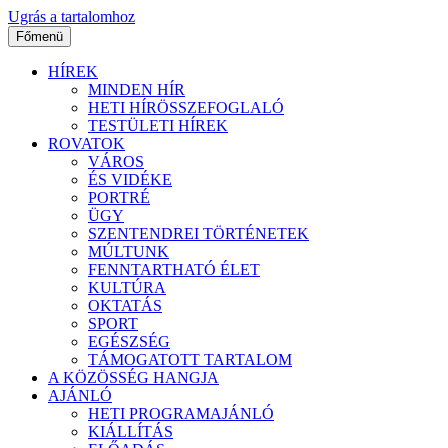
Ugrás a tartalomhoz
Főmenü
HÍREK
MINDEN HÍR
HETI HÍRÖSSZEFOGLALÓ
TESTÜLETI HÍREK
ROVATOK
VÁROS
ÉS VIDÉKE
PORTRÉ
ÜGY
SZENTENDREI TÖRTÉNETEK
MÚLTUNK
FENNTARTHATÓ ÉLET
KULTÚRA
OKTATÁS
SPORT
EGÉSZSÉG
TÁMOGATOTT TARTALOM
A KÖZÖSSÉG HANGJA
AJÁNLÓ
HETI PROGRAMAJÁNLÓ
KIÁLLÍTÁS