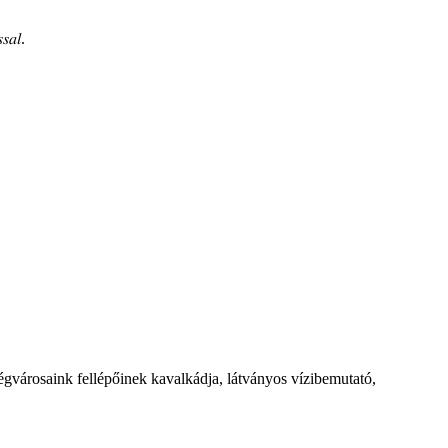
𝑠𝑎𝑙.
égvárosaink fellépőinek kavalkádja, látványos vízibemutató,