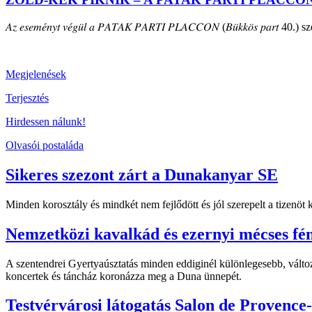
𝐴𝑧 𝑒𝑠𝑒𝑚𝑒́𝑛𝑦𝑡 𝑣𝑒́𝑔𝑢̈𝑙 𝑎 𝑃𝐴𝑇𝐴𝐾 𝑃𝐴𝑅𝑇𝐼 𝑃𝐿𝐴𝐶𝐶𝑂𝑁 (𝐵𝑢̈𝑘𝑘𝑜̈𝑠 𝑝𝑎𝑟𝑡 40.) szepte
Megjelenések
Terjesztés
Hirdessen nálunk!
Olvasói postaláda
Sikeres szezont zárt a Dunakanyar SE
Minden korosztály és mindkét nem fejlődött és jól szerepelt a tizenö
Nemzetközi kavalkád és ezernyi mécses fé
A szentendrei Gyertyaúsztatás minden eddiginél különlegesebb, változ
koncertek és táncház koronázza meg a Duna ünnepét.
Testvérvárosi látogatás Salon de Provence