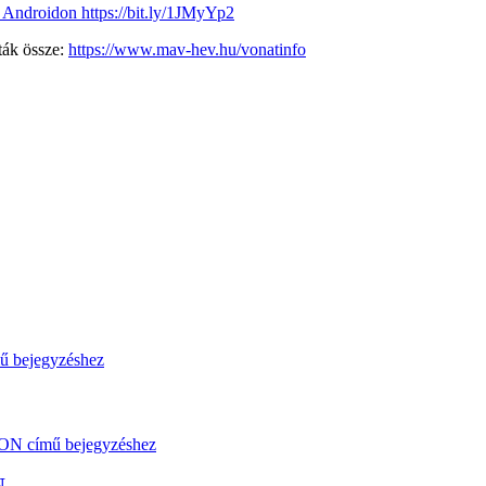
 Androidon https://bit.ly/1JMyYp2
lták össze:
https://www.mav-hev.hu/vonatinfo
N