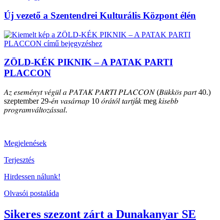
Új vezető a Szentendrei Kulturális Központ élén
ZÖLD-KÉK PIKNIK – A PATAK PARTI
PLACCON
𝐴𝑧 𝑒𝑠𝑒𝑚𝑒́𝑛𝑦𝑡 𝑣𝑒́𝑔𝑢̈𝑙 𝑎 𝑃𝐴𝑇𝐴𝐾 𝑃𝐴𝑅𝑇𝐼 𝑃𝐿𝐴𝐶𝐶𝑂𝑁 (𝐵𝑢̈𝑘𝑘𝑜̈𝑠 𝑝𝑎𝑟𝑡 40.)
szeptember 29-𝑒́𝑛 𝑣𝑎𝑠𝑎́𝑟𝑛𝑎𝑝 10 𝑜́𝑟𝑎́𝑡𝑜́𝑙 𝑡𝑎𝑟𝑡𝑗á𝑘 meg 𝑘𝑖𝑠𝑒𝑏𝑏
𝑝𝑟𝑜𝑔𝑟𝑎𝑚𝑣𝑎́𝑙𝑡𝑜𝑧𝑎́𝑠𝑠𝑎𝑙.
Megjelenések
Terjesztés
Hirdessen nálunk!
Olvasói postaláda
Sikeres szezont zárt a Dunakanyar SE