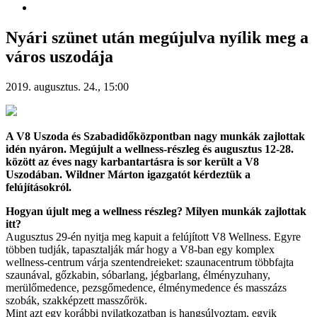
Nyári szünet után megújulva nyílik meg a
város uszodája
2019. augusztus. 24., 15:00
A V8 Uszoda és Szabadidőközpontban nagy munkák zajlottak
idén nyáron. Megújult a wellness-részleg és augusztus 12-28.
között az éves nagy karbantartásra is sor került a V8
Uszodában. Wildner Márton igazgatót kérdeztük a
felújításokról.
Hogyan újult meg a wellness részleg? Milyen munkák zajlottak
itt?
Augusztus 29-én nyitja meg kapuit a felújított V8 Wellness. Egyre
többen tudják, tapasztalják már hogy a V8-ban egy komplex
wellness-centrum várja szentendreieket: szaunacentrum többfajta
szaunával, gőzkabin, sóbarlang, jégbarlang, élményzuhany,
merülőmedence, pezsgőmedence, élménymedence és masszázs
szobák, szakképzett masszőrök.
Mint azt egy korábbi nyilatkozatban is hangsúlyoztam, egyik