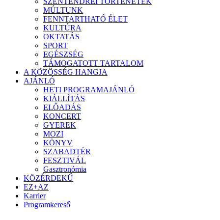
SZENTENDREI TÖRTÉNETEK
MÚLTUNK
FENNTARTHATÓ ÉLET
KULTÚRA
OKTATÁS
SPORT
EGÉSZSÉG
TÁMOGATOTT TARTALOM
A KÖZÖSSÉG HANGJA
AJÁNLÓ
HETI PROGRAMAJÁNLÓ
KIÁLLÍTÁS
ELŐADÁS
KONCERT
GYEREK
MOZI
KÖNYV
SZABADTÉR
FESZTIVÁL
Gasztronómia
KÖZÉRDEKŰ
EZ+AZ
Karrier
Programkereső