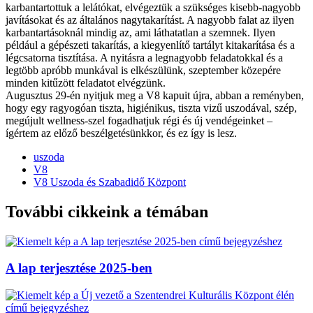
karbantartottuk a lelátókat, elvégeztük a szükséges kisebb-nagyobb
javításokat és az általános nagytakarítást. A nagyobb falat az ilyen
karbantartásoknál mindig az, ami láthatatlan a szemnek. Ilyen
például a gépészeti takarítás, a kiegyenlítő tartályt kitakarítása és a
légcsatorna tisztítása. A nyitásra a legnagyobb feladatokkal és a
legtöbb apróbb munkával is elkészülünk, szeptember közepére
minden kitűzött feladatot elvégzünk.
Augusztus 29-én nyitjuk meg a V8 kapuit újra, abban a reményben,
hogy egy ragyogóan tiszta, higiénikus, tiszta vizű uszodával, szép,
megújult wellness-szel fogadhatjuk régi és új vendégeinket –
ígértem az előző beszélgetésünkkor, és ez így is lesz.
uszoda
V8
V8 Uszoda és Szabadidő Központ
További cikkeink a témában
A lap terjesztése 2025-ben