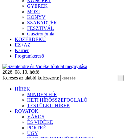
KONCERT
GYEREK
MOZI
KÖNYV
SZABADTÉR
FESZTIVÁL
Gasztronómia
KÖZÉRDEKŰ
EZ+AZ
Karrier
Programkereső
2026. 08. 10. hétfő
Keresés az alábbi kulcsszóra:
HÍREK
MINDEN HÍR
HETI HÍRÖSSZEFOGLALÓ
TESTÜLETI HÍREK
ROVATOK
VÁROS
ÉS VIDÉKE
PORTRÉ
ÜGY