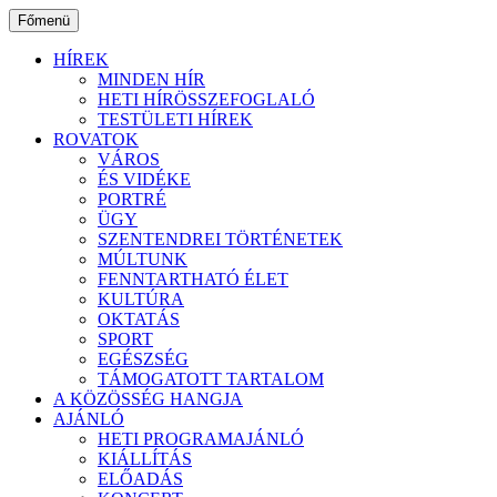
Ugrás
Főmenü
a
tartalomhoz
HÍREK
MINDEN HÍR
HETI HÍRÖSSZEFOGLALÓ
TESTÜLETI HÍREK
ROVATOK
VÁROS
ÉS VIDÉKE
PORTRÉ
ÜGY
SZENTENDREI TÖRTÉNETEK
MÚLTUNK
FENNTARTHATÓ ÉLET
KULTÚRA
OKTATÁS
SPORT
EGÉSZSÉG
TÁMOGATOTT TARTALOM
A KÖZÖSSÉG HANGJA
AJÁNLÓ
HETI PROGRAMAJÁNLÓ
KIÁLLÍTÁS
ELŐADÁS