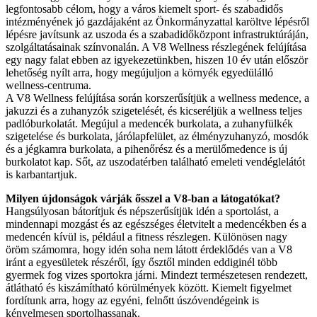
legfontosabb célom, hogy a város kiemelt sport- és szabadidős
intézményének jó gazdájaként az Önkormányzattal karöltve lépésről
lépésre javítsunk az uszoda és a szabadidőközpont infrastruktúráján,
szolgáltatásainak színvonalán. A V8 Wellness részlegének felújítása
egy nagy falat ebben az igyekezetünkben, hiszen 10 év után először
lehetőség nyílt arra, hogy megújuljon a környék egyedülálló
wellness-centruma.
A V8 Wellness felújítása során korszerűsítjük a wellness medence, a
jakuzzi és a zuhanyzók szigetelését, és kicseréljük a wellness teljes
padlóburkolatát. Megújul a medencék burkolata, a zuhanyfülkék
szigetelése és burkolata, járólapfelület, az élményzuhanyzó, mosdók
és a jégkamra burkolata, a pihenőrész és a merülőmedence is új
burkolatot kap. Sőt, az uszodatérben található emeleti vendéglelátót
is karbantartjuk.
Milyen újdonságok várják ősszel a V8-ban a látogatókat?
Hangsúlyosan bátorítjuk és népszerűsítjük idén a sportolást, a
mindennapi mozgást és az egészséges életvitelt a medencékben és a
medencén kívül is, például a fitness részlegen. Különösen nagy
öröm számomra, hogy idén soha nem látott érdeklődés van a V8
iránt a egyesületek részéről, így ősztől minden eddiginél több
gyermek fog vizes sportokra járni. Mindezt természetesen rendezett,
átlátható és kiszámítható körülmények között. Kiemelt figyelmet
fordítunk arra, hogy az egyéni, felnőtt úszóvendégeink is
kényelmesen sportolhassanak.