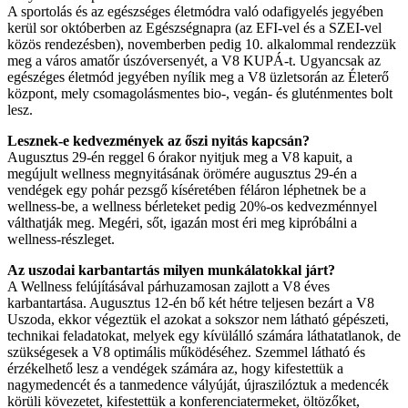
A sportolás és az egészséges életmódra való odafigyelés jegyében
kerül sor októberben az Egészségnapra (az EFI-vel és a SZEI-vel
közös rendezésben), novemberben pedig 10. alkalommal rendezzük
meg a város amatőr úszóversenyét, a V8 KUPÁ-t. Ugyancsak az
egészéges életmód jegyében nyílik meg a V8 üzletsorán az Életerő
központ, mely csomagolásmentes bio-, vegán- és gluténmentes bolt
lesz.
Lesznek-e kedvezmények az őszi nyitás kapcsán?
Augusztus 29-én reggel 6 órakor nyitjuk meg a V8 kapuit, a
megújult wellness megnyitásának örömére augusztus 29-én a
vendégek egy pohár pezsgő kíséretében féláron léphetnek be a
wellness-be, a wellness bérleteket pedig 20%-os kedvezménnyel
válthatják meg. Megéri, sőt, igazán most éri meg kipróbálni a
wellness-részleget.
Az uszodai karbantartás milyen munkálatokkal járt?
A Wellness felújításával párhuzamosan zajlott a V8 éves
karbantartása. Augusztus 12-én bő két hétre teljesen bezárt a V8
Uszoda, ekkor végeztük el azokat a sokszor nem látható gépészeti,
technikai feladatokat, melyek egy kívülálló számára láthatatlanok, de
szükségesek a V8 optimális működéséhez. Szemmel látható és
érzékelhető lesz a vendégek számára az, hogy kifestettük a
nagymedencét és a tanmedence vályúját, újraszilóztuk a medencék
körüli kövezetet, kifestettük a konferenciatermeket, öltözőket,