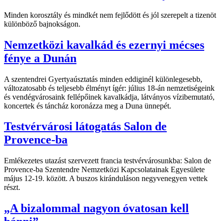
Minden korosztály és mindkét nem fejlődött és jól szerepelt a tizenöt
különböző bajnokságon.
Nemzetközi kavalkád és ezernyi mécses
fénye a Dunán
A szentendrei Gyertyaúsztatás minden eddiginél különlegesebb,
változatosabb és teljesebb élményt ígér: július 18-án nemzetiségeink
és vendégvárosaink fellépőinek kavalkádja, látványos vízibemutató,
koncertek és táncház koronázza meg a Duna ünnepét.
Testvérvárosi látogatás Salon de
Provence-ba
Emlékezetes utazást szervezett francia testvérvárosunkba: Salon de
Provence-ba Szentendre Nemzetközi Kapcsolatainak Egyesülete
május 12-19. között. A buszos kiránduláson negyvenegyen vettek
részt.
„A bizalommal nagyon óvatosan kell