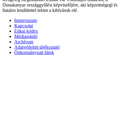
Dunakanyar országgyűlési képviselőjére, aki képzettségegl és
fiatalos lendülettel tekint a kihívások elé.
Impresszum
Kapcsolat
Etikai kódex
Médiaajánló
Archívum
Adatvédelmi tájékoztató
Önkormányzati hírek