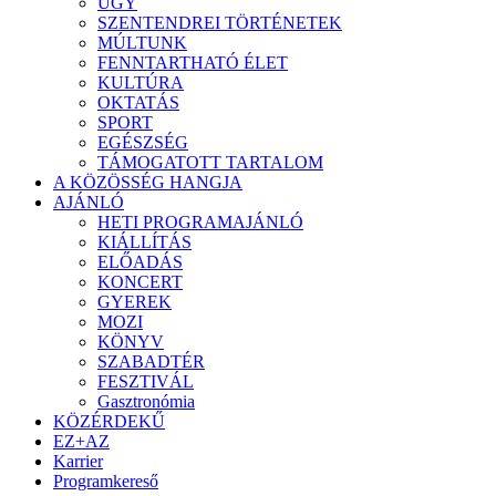
ÜGY
SZENTENDREI TÖRTÉNETEK
MÚLTUNK
FENNTARTHATÓ ÉLET
KULTÚRA
OKTATÁS
SPORT
EGÉSZSÉG
TÁMOGATOTT TARTALOM
A KÖZÖSSÉG HANGJA
AJÁNLÓ
HETI PROGRAMAJÁNLÓ
KIÁLLÍTÁS
ELŐADÁS
KONCERT
GYEREK
MOZI
KÖNYV
SZABADTÉR
FESZTIVÁL
Gasztronómia
KÖZÉRDEKŰ
EZ+AZ
Karrier
Programkereső