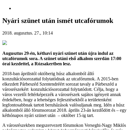
Nyári szünet után ismét utcafórumok
2018. augusztus. 27., 10:14
Augusztus 29-én, kéthavi nyári szünet után újra indul az
utcafórumok sora. A szünet utáni első alkalom szerdán 17:00
órai kezdettel, a Rózsakertben lesz.
2018-ban áprilistól októberig húsz alkalomból álló
konzultációsorozattal folytatódnak az utcafórumok. A 2015-ben
elkezdett Párbeszéd Szentendréért sorozat tavaly a Párbeszéd a
városrészekért konzultációsorozattal folytatódott. Célja, hogy a
város vezetői feltérképezzék a városrészek sajátos igényeit annak
érdekében, hogy a lehetséges fejlesztésekből a területenként
legfontosabbnak tartott beruházások valósuljanak meg. Idén a húsz
alkalomból álló fórumsorozat 2018. április 23-án kezdődött és – egy
kéthónapos nyári szünet után – október 15-ig tart.
A városrészekben megszervezett fórumokon Verseghi-Nagy Miklós