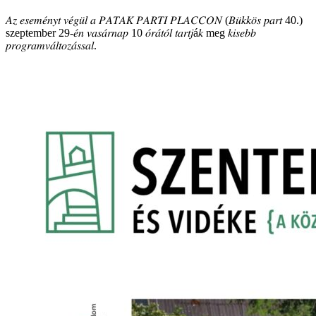
𝐴𝑧 𝑒𝑠𝑒𝑚𝑒́𝑛𝑦𝑡 𝑣𝑒́𝑔𝑢̈𝑙 𝑎 𝑃𝐴𝑇𝐴𝐾 𝑃𝐴𝑅𝑇𝐼 𝑃𝐿𝐴𝐶𝐶𝑂𝑁 (𝐵𝑢̈𝑘𝑘𝑜̈𝑠 𝑝𝑎𝑟𝑡 40.)
szeptember 29-𝑒́𝑛 𝑣𝑎𝑠𝑎́𝑟𝑛𝑎𝑝 10 𝑜́𝑟𝑎́𝑡𝑜́𝑙 𝑡𝑎𝑟𝑡𝑗á𝑘 meg 𝑘𝑖𝑠𝑒𝑏𝑏
𝑝𝑟𝑜𝑔𝑟𝑎𝑚𝑣𝑎́𝑙𝑡𝑜𝑧𝑎́𝑠𝑠𝑎𝑙.