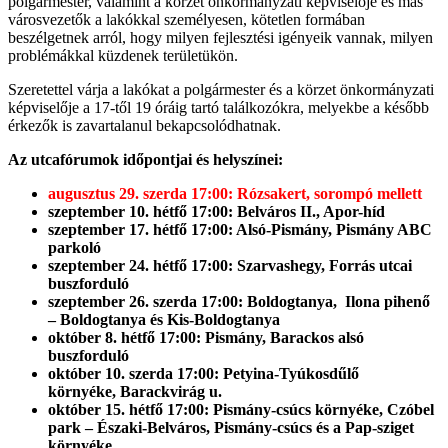
polgármester, valamint a körzet önkormányzati képviselője és más
városvezetők a lakókkal személyesen, kötetlen formában
beszélgetnek arról, hogy milyen fejlesztési igényeik vannak, milyen
problémákkal küzdenek területükön.
Szeretettel várja a lakókat a polgármester és a körzet önkormányzati
képviselője a 17-től 19 óráig tartó találkozókra, melyekbe a később
érkezők is zavartalanul bekapcsolódhatnak.
Az utcafórumok időpontjai és helyszínei:
augusztus 29. szerda 17:00: Rózsakert, sorompó mellett
szeptember 10. hétfő 17:00: Belváros II., Apor-híd
szeptember 17. hétfő 17:00: Alsó-Pismány, Pismány ABC
parkoló
szeptember 24. hétfő 17:00: Szarvashegy, Forrás utcai
buszforduló
szeptember 26. szerda 17:00:
Boldogtanya,
Ilona pihenő
– Boldogtanya és Kis-Boldogtanya
október 8. hétfő 17:00: Pismány, Barackos alsó
buszforduló
október 10. szerda 17:00: Petyina-Tyúkosdűlő
környéke, Barackvirág u.
október 15. hétfő 17:00: Pismány-csúcs környéke, Czóbel
park – Északi-Belváros, Pismány-csúcs és a Pap-sziget
környéke