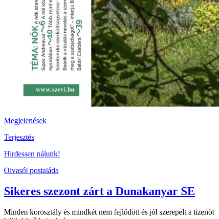
Megjelenések
Terjesztés
Hirdessen nálunk!
Olvasói postaláda
Sikeres szezont zárt a Dunakanyar SE
Minden korosztály és mindkét nem fejlődött és jól szerepelt a tizenöt