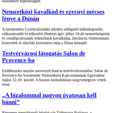
különböző bajnokságon.
Nemzetközi kavalkád és ezernyi mécses
fénye a Dunán
A szentendrei Gyertyaúsztatás minden eddiginél különlegesebb,
változatosabb és teljesebb élményt ígér: július 18-án nemzetiségeink
és vendégvárosaink fellépőinek kavalkádja, látványos vízibemutató,
koncertek és táncház koronázza meg a Duna ünnepét.
Testvérvárosi látogatás Salon de
Provence-ba
Emlékezetes utazást szervezett francia testvérvárosunkba: Salon de
Provence-ba Szentendre Nemzetközi Kapcsolatainak Egyesülete
május 12-19. között. A buszos kiránduláson negyvenegyen vettek
részt.
„A bizalommal nagyon óvatosan kell
bánni”
Rengeteg megoldandó feladat vár Tóthmajor Balázsra, a