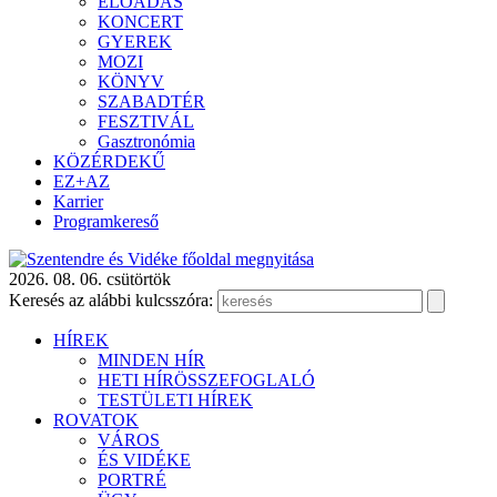
ELŐADÁS
KONCERT
GYEREK
MOZI
KÖNYV
SZABADTÉR
FESZTIVÁL
Gasztronómia
KÖZÉRDEKŰ
EZ+AZ
Karrier
Programkereső
2026. 08. 06. csütörtök
Keresés az alábbi kulcsszóra:
HÍREK
MINDEN HÍR
HETI HÍRÖSSZEFOGLALÓ
TESTÜLETI HÍREK
ROVATOK
VÁROS
ÉS VIDÉKE
PORTRÉ