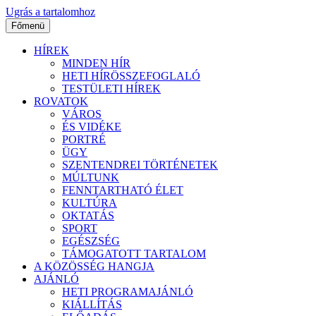
Ugrás a tartalomhoz
Főmenü
HÍREK
MINDEN HÍR
HETI HÍRÖSSZEFOGLALÓ
TESTÜLETI HÍREK
ROVATOK
VÁROS
ÉS VIDÉKE
PORTRÉ
ÜGY
SZENTENDREI TÖRTÉNETEK
MÚLTUNK
FENNTARTHATÓ ÉLET
KULTÚRA
OKTATÁS
SPORT
EGÉSZSÉG
TÁMOGATOTT TARTALOM
A KÖZÖSSÉG HANGJA
AJÁNLÓ
HETI PROGRAMAJÁNLÓ
KIÁLLÍTÁS