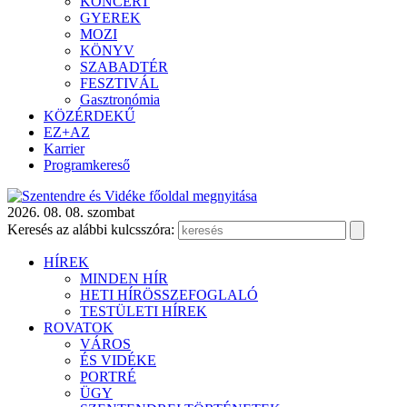
KONCERT
GYEREK
MOZI
KÖNYV
SZABADTÉR
FESZTIVÁL
Gasztronómia
KÖZÉRDEKŰ
EZ+AZ
Karrier
Programkereső
2026. 08. 08. szombat
Keresés az alábbi kulcsszóra:
HÍREK
MINDEN HÍR
HETI HÍRÖSSZEFOGLALÓ
TESTÜLETI HÍREK
ROVATOK
VÁROS
ÉS VIDÉKE
PORTRÉ
ÜGY