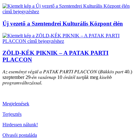
Új vezető a Szentendrei Kulturális Központ élén
ZÖLD-KÉK PIKNIK – A PATAK PARTI
PLACCON
𝐴𝑧 𝑒𝑠𝑒𝑚𝑒́𝑛𝑦𝑡 𝑣𝑒́𝑔𝑢̈𝑙 𝑎 𝑃𝐴𝑇𝐴𝐾 𝑃𝐴𝑅𝑇𝐼 𝑃𝐿𝐴𝐶𝐶𝑂𝑁 (𝐵𝑢̈𝑘𝑘𝑜̈𝑠 𝑝𝑎𝑟𝑡 40.)
szeptember 29-𝑒́𝑛 𝑣𝑎𝑠𝑎́𝑟𝑛𝑎𝑝 10 𝑜́𝑟𝑎́𝑡𝑜́𝑙 𝑡𝑎𝑟𝑡𝑗á𝑘 meg 𝑘𝑖𝑠𝑒𝑏𝑏
𝑝𝑟𝑜𝑔𝑟𝑎𝑚𝑣𝑎́𝑙𝑡𝑜𝑧𝑎́𝑠𝑠𝑎𝑙.
Megjelenések
Terjesztés
Hirdessen nálunk!
Olvasói postaláda