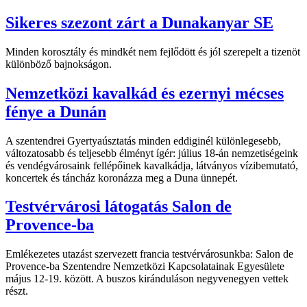
Sikeres szezont zárt a Dunakanyar SE
Minden korosztály és mindkét nem fejlődött és jól szerepelt a tizenöt
különböző bajnokságon.
Nemzetközi kavalkád és ezernyi mécses
fénye a Dunán
A szentendrei Gyertyaúsztatás minden eddiginél különlegesebb,
változatosabb és teljesebb élményt ígér: július 18-án nemzetiségeink
és vendégvárosaink fellépőinek kavalkádja, látványos vízibemutató,
koncertek és táncház koronázza meg a Duna ünnepét.
Testvérvárosi látogatás Salon de
Provence-ba
Emlékezetes utazást szervezett francia testvérvárosunkba: Salon de
Provence-ba Szentendre Nemzetközi Kapcsolatainak Egyesülete
május 12-19. között. A buszos kiránduláson negyvenegyen vettek
részt.