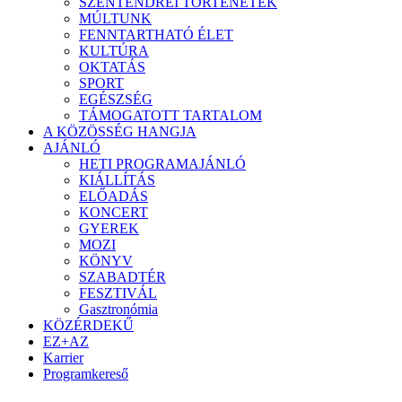
SZENTENDREI TÖRTÉNETEK
MÚLTUNK
FENNTARTHATÓ ÉLET
KULTÚRA
OKTATÁS
SPORT
EGÉSZSÉG
TÁMOGATOTT TARTALOM
A KÖZÖSSÉG HANGJA
AJÁNLÓ
HETI PROGRAMAJÁNLÓ
KIÁLLÍTÁS
ELŐADÁS
KONCERT
GYEREK
MOZI
KÖNYV
SZABADTÉR
FESZTIVÁL
Gasztronómia
KÖZÉRDEKŰ
EZ+AZ
Karrier
Programkereső