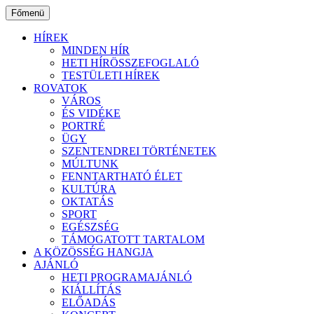
Ugrás
Főmenü
a
tartalomhoz
HÍREK
MINDEN HÍR
HETI HÍRÖSSZEFOGLALÓ
TESTÜLETI HÍREK
ROVATOK
VÁROS
ÉS VIDÉKE
PORTRÉ
ÜGY
SZENTENDREI TÖRTÉNETEK
MÚLTUNK
FENNTARTHATÓ ÉLET
KULTÚRA
OKTATÁS
SPORT
EGÉSZSÉG
TÁMOGATOTT TARTALOM
A KÖZÖSSÉG HANGJA
AJÁNLÓ
HETI PROGRAMAJÁNLÓ
KIÁLLÍTÁS
ELŐADÁS