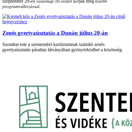
szeptember 29-𝑒́𝑛 𝑣𝑎𝑠𝑎́𝑟𝑛𝑎𝑝 10 𝑜́𝑟𝑎́𝑡𝑜́𝑙 𝑡𝑎𝑟𝑡𝑗á𝑘 meg 𝑘𝑖𝑠𝑒𝑏𝑏
𝑝𝑟𝑜𝑔𝑟𝑎𝑚𝑣𝑎́𝑙𝑡𝑜𝑧𝑎́𝑠𝑠𝑎𝑙.
Zenés gyertyaúsztatás a Dunán július 20-án
Szombat este a szentendrei kuriózumnak számító zenés
gyertyaúsztatás páratlan látványában gyönyörködhet a közönség.