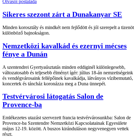
Olvasói postaláda
Sikeres szezont zárt a Dunakanyar SE
Minden korosztály és mindkét nem fejlődött és jól szerepelt a tizenöt
különböző bajnokságon.
Nemzetközi kavalkád és ezernyi mécses
fénye a Dunán
A szentendrei Gyertyaúsztatás minden eddiginél különlegesebb,
változatosabb és teljesebb élményt ígér: július 18-án nemzetiségeink
és vendégvárosaink fellépőinek kavalkádja, látványos vízibemutató,
koncertek és táncház koronázza meg a Duna ünnepét.
Testvérvárosi látogatás Salon de
Provence-ba
Emlékezetes utazást szervezett francia testvérvárosunkba: Salon de
Provence-ba Szentendre Nemzetközi Kapcsolatainak Egyesülete
május 12-19. között. A buszos kiránduláson negyvenegyen vettek
részt.