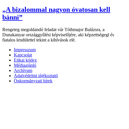
„A bizalommal nagyon óvatosan kell
bánni”
Rengeteg megoldandó feladat vár Tóthmajor Balázsra, a
Dunakanyar országgyűlési képviselőjére, aki képzettségegl és
fiatalos lendülettel tekint a kihívások elé.
Impresszum
Kapcsolat
Etikai kódex
Médiaajánló
Archívum
Adatvédelmi tájékoztató
Önkormányzati hírek