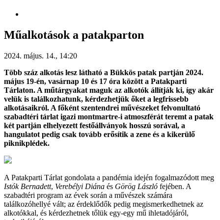
Műalkotások a patakparton
2024. május. 14., 14:20
Több száz alkotás lesz látható a Bükkös patak partján 2024.
május 19-én, vasárnap 10 és 17 óra között a Patakparti
Tárlaton. A műtárgyakat maguk az alkotók állítják ki, így akár
velük is találkozhatunk, kérdezhetjük őket a legfrissebb
alkotásaikról. A főként szentendrei művészeket felvonultató
szabadtéri tárlat igazi montmartre-i atmoszférát teremt a patak
két partján elhelyezett festőállványok hosszú sorával, a
hangulatot pedig csak tovább erősítik a zene és a kikerülő
piknikplédek.
A Patakparti Tárlat gondolata a pandémia idején fogalmazódott meg
Istók Bernadett
,
Verebélyi Diána
és
Görög László
fejében. A
szabadtéri program az évek során a művészek számára
találkozóhellyé vált; az érdeklődők pedig megismerkedhetnek az
alkotókkal, és kérdezhetnek tőlük egy-egy mű ihletadójáról,