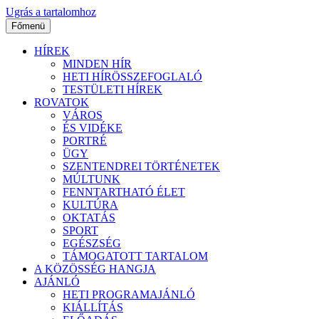
Ugrás a tartalomhoz
Főmenü
HÍREK
MINDEN HÍR
HETI HÍRÖSSZEFOGLALÓ
TESTÜLETI HÍREK
ROVATOK
VÁROS
ÉS VIDÉKE
PORTRÉ
ÜGY
SZENTENDREI TÖRTÉNETEK
MÚLTUNK
FENNTARTHATÓ ÉLET
KULTÚRA
OKTATÁS
SPORT
EGÉSZSÉG
TÁMOGATOTT TARTALOM
A KÖZÖSSÉG HANGJA
AJÁNLÓ
HETI PROGRAMAJÁNLÓ
KIÁLLÍTÁS