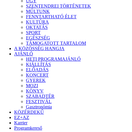
ÜGY
SZENTENDREI TÖRTÉNETEK
MÚLTUNK
FENNTARTHATÓ ÉLET
KULTÚRA
OKTATÁS
SPORT
EGÉSZSÉG
TÁMOGATOTT TARTALOM
A KÖZÖSSÉG HANGJA
AJÁNLÓ
HETI PROGRAMAJÁNLÓ
KIÁLLÍTÁS
ELŐADÁS
KONCERT
GYEREK
MOZI
KÖNYV
SZABADTÉR
FESZTIVÁL
Gasztronómia
KÖZÉRDEKŰ
EZ+AZ
Karrier
Programkereső