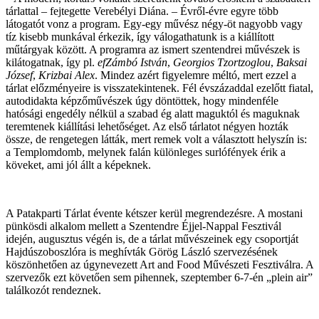
tárlattal – fejtegette Verebélyi Diána. – Évről-évre egyre több
látogatót vonz a program. Egy-egy művész négy-öt nagyobb vagy
tíz kisebb munkával érkezik, így válogathatunk is a kiállított
műtárgyak között. A programra az ismert szentendrei művészek is
kilátogatnak, így pl.
efZámbó István
,
Georgios Tzortzoglou
,
Baksai
József
,
Krizbai Alex
. Mindez azért figyelemre méltó, mert ezzel a
tárlat előzményeire is visszatekintenek. Fél évszázaddal ezelőtt fiatal,
autodidakta képzőművészek úgy döntöttek, hogy mindenféle
hatósági engedély nélkül a szabad ég alatt maguktól és maguknak
teremtenek kiállítási lehetőséget. Az első tárlatot négyen hozták
össze, de rengetegen látták, mert remek volt a választott helyszín is:
a Templomdomb, melynek falán különleges surlófények érik a
köveket, ami jól állt a képeknek.
A Patakparti Tárlat évente kétszer kerül megrendezésre. A mostani
pünkösdi alkalom mellett a Szentendre Éjjel-Nappal Fesztivál
idején, augusztus végén is, de a tárlat művészeinek egy csoportját
Hajdúszoboszlóra is meghívták Görög László szervezésének
köszönhetően az úgynevezett Art and Food Művészeti Fesztiválra. A
szervezők ezt követően sem pihennek, szeptember 6-7-én „plein air”
találkozót rendeznek.