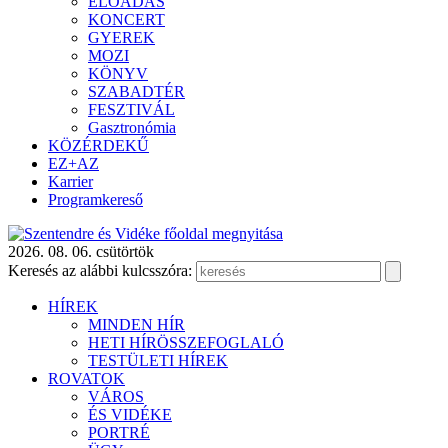
ELŐADÁS
KONCERT
GYEREK
MOZI
KÖNYV
SZABADTÉR
FESZTIVÁL
Gasztronómia
KÖZÉRDEKŰ
EZ+AZ
Karrier
Programkereső
2026. 08. 06. csütörtök
Keresés az alábbi kulcsszóra:
HÍREK
MINDEN HÍR
HETI HÍRÖSSZEFOGLALÓ
TESTÜLETI HÍREK
ROVATOK
VÁROS
ÉS VIDÉKE
PORTRÉ