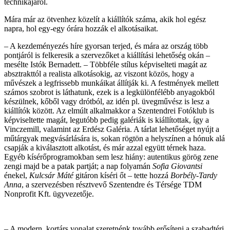
technikájáról.
Mára már az ötvenhez közelít a kiállítók száma, akik hol egész
napra, hol egy-egy órára hozzák el alkotásaikat.
– A kezdeményezés híre gyorsan terjed, és mára az ország több
pontjáról is felkeresik a szervezőket a kiállítási lehetőség okán –
mesélte Istók Bernadett. – Többféle stílus képviselteti magát az
absztrakttól a realista alkotásokig, az viszont közös, hogy a
művészek a legfrissebb munkáikat állítják ki. A festmények mellett
számos szobrot is láthatunk, ezek is a legkülönfélébb anyagokból
készülnek, kőből vagy drótból, az idén pl. üvegművész is lesz a
kiállítók között. Az elmúlt alkalmakkor a Szentendrei Fotóklub is
képviseltette magát, legutóbb pedig galériák is kiállítottak, így a
Vinczemill, valamint az Erdész Galéria. A tárlat lehetőséget nyújt a
műtárgyak megvásárlására is, sokan rögtön a helyszínen a hónuk alá
csapják a kiválasztott alkotást, és már azzal együtt térnek haza.
Egyéb kísérőprogramokban sem lesz hiány: autentikus görög zene
zengi majd be a patak partját; a nap folyamán
Sofia Giovantsi
énekel,
Kulcsár Máté
gitáron kíséri őt – tette hozzá
Borbély-Tardy
Anna
, a szervezésben résztvevő Szentendre és Térsége TDM
Nonprofit Kft. ügyvezetője.
– A modern, kortárs vonalat szeretnénk tovább erősíteni a szabadtéri