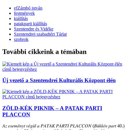
efZámbó istván
festmények
kiállítás
patakparti kiállítás
Szentendre és Vidéke
Szentendrei szabadtéri Tárlat
szobrok
További cikkeink a témában
Új vezető a Szentendrei Kulturális Központ élén
ZÖLD-KÉK PIKNIK – A PATAK PARTI
PLACCON
𝐴𝑧 𝑒𝑠𝑒𝑚𝑒́𝑛𝑦𝑡 𝑣𝑒́𝑔𝑢̈𝑙 𝑎 𝑃𝐴𝑇𝐴𝐾 𝑃𝐴𝑅𝑇𝐼 𝑃𝐿𝐴𝐶𝐶𝑂𝑁 (𝐵𝑢̈𝑘𝑘𝑜̈𝑠 𝑝𝑎𝑟𝑡 40.)