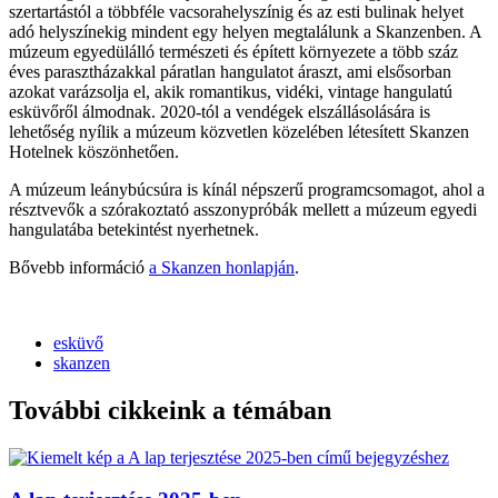
szertartástól a többféle vacsorahelyszínig és az esti bulinak helyet
adó helyszínekig mindent egy helyen megtalálunk a Skanzenben. A
múzeum egyedülálló természeti és épített környezete a több száz
éves parasztházakkal páratlan hangulatot áraszt, ami elsősorban
azokat varázsolja el, akik romantikus, vidéki, vintage hangulatú
esküvőről álmodnak. 2020-tól a vendégek elszállásolására is
lehetőség nyílik a múzeum közvetlen közelében létesített Skanzen
Hotelnek köszönhetően.
A múzeum leánybúcsúra is kínál népszerű programcsomagot, ahol a
résztvevők a szórakoztató asszonypróbák mellett a múzeum egyedi
hangulatába betekintést nyerhetnek.
Bővebb információ
a Skanzen honlapján
.
esküvő
skanzen
További cikkeink a témában