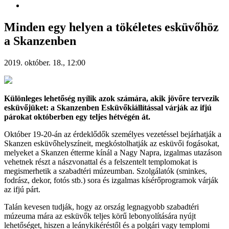
Minden egy helyen a tökéletes esküvőhöz
a Skanzenben
2019. október. 18., 12:00
Különleges lehetőség nyílik azok számára, akik jövőre tervezik
esküvőjüket: a Skanzenben Esküvőkiállítással várják az ifjú
párokat októberben egy teljes hétvégén át.
Október 19-20-án az érdeklődők személyes vezetéssel bejárhatják a
Skanzen esküvőhelyszíneit, megkóstolhatják az esküvői fogásokat,
melyeket a Skanzen étterme kínál a Nagy Napra, izgalmas utazáson
vehetnek részt a nászvonattal és a felszentelt templomokat is
megismerhetik a szabadtéri múzeumban. Szolgálatók (sminkes,
fodrász, dekor, fotós stb.) sora és izgalmas kísérőprogramok várják
az ifjú párt.
Talán kevesen tudják, hogy az ország legnagyobb szabadtéri
múzeuma mára az esküvők teljes körű lebonyolítására nyújt
lehetőséget, hiszen a leánykikéréstől és a polgári vagy templomi