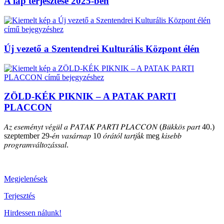
A lap terjesztése 2025-ben
Új vezető a Szentendrei Kulturális Központ élén
ZÖLD-KÉK PIKNIK – A PATAK PARTI
PLACCON
𝐴𝑧 𝑒𝑠𝑒𝑚𝑒́𝑛𝑦𝑡 𝑣𝑒́𝑔𝑢̈𝑙 𝑎 𝑃𝐴𝑇𝐴𝐾 𝑃𝐴𝑅𝑇𝐼 𝑃𝐿𝐴𝐶𝐶𝑂𝑁 (𝐵𝑢̈𝑘𝑘𝑜̈𝑠 𝑝𝑎𝑟𝑡 40.)
szeptember 29-𝑒́𝑛 𝑣𝑎𝑠𝑎́𝑟𝑛𝑎𝑝 10 𝑜́𝑟𝑎́𝑡𝑜́𝑙 𝑡𝑎𝑟𝑡𝑗á𝑘 meg 𝑘𝑖𝑠𝑒𝑏𝑏
𝑝𝑟𝑜𝑔𝑟𝑎𝑚𝑣𝑎́𝑙𝑡𝑜𝑧𝑎́𝑠𝑠𝑎𝑙.
Megjelenések
Terjesztés
Hirdessen nálunk!