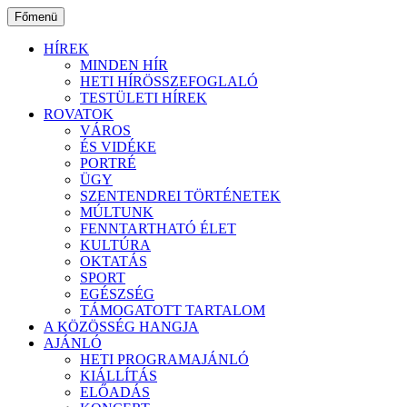
Ugrás
Főmenü
a
tartalomhoz
HÍREK
MINDEN HÍR
HETI HÍRÖSSZEFOGLALÓ
TESTÜLETI HÍREK
ROVATOK
VÁROS
ÉS VIDÉKE
PORTRÉ
ÜGY
SZENTENDREI TÖRTÉNETEK
MÚLTUNK
FENNTARTHATÓ ÉLET
KULTÚRA
OKTATÁS
SPORT
EGÉSZSÉG
TÁMOGATOTT TARTALOM
A KÖZÖSSÉG HANGJA
AJÁNLÓ
HETI PROGRAMAJÁNLÓ
KIÁLLÍTÁS
ELŐADÁS