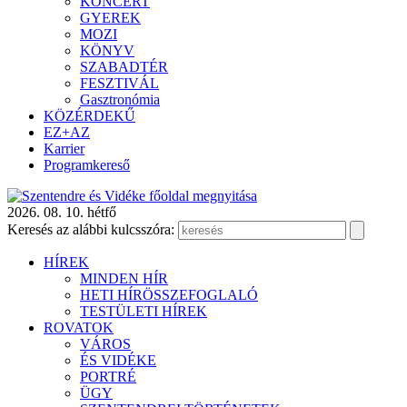
KONCERT
GYEREK
MOZI
KÖNYV
SZABADTÉR
FESZTIVÁL
Gasztronómia
KÖZÉRDEKŰ
EZ+AZ
Karrier
Programkereső
2026. 08. 10. hétfő
Keresés az alábbi kulcsszóra:
HÍREK
MINDEN HÍR
HETI HÍRÖSSZEFOGLALÓ
TESTÜLETI HÍREK
ROVATOK
VÁROS
ÉS VIDÉKE
PORTRÉ
ÜGY