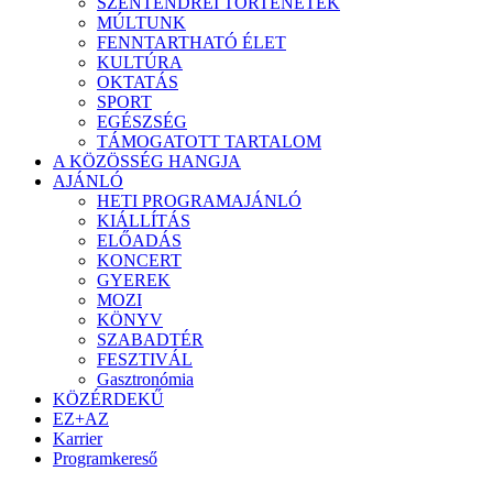
SZENTENDREI TÖRTÉNETEK
MÚLTUNK
FENNTARTHATÓ ÉLET
KULTÚRA
OKTATÁS
SPORT
EGÉSZSÉG
TÁMOGATOTT TARTALOM
A KÖZÖSSÉG HANGJA
AJÁNLÓ
HETI PROGRAMAJÁNLÓ
KIÁLLÍTÁS
ELŐADÁS
KONCERT
GYEREK
MOZI
KÖNYV
SZABADTÉR
FESZTIVÁL
Gasztronómia
KÖZÉRDEKŰ
EZ+AZ
Karrier
Programkereső