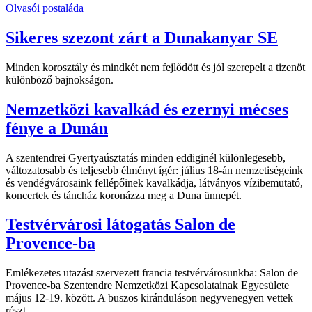
Olvasói postaláda
Sikeres szezont zárt a Dunakanyar SE
Minden korosztály és mindkét nem fejlődött és jól szerepelt a tizenöt
különböző bajnokságon.
Nemzetközi kavalkád és ezernyi mécses
fénye a Dunán
A szentendrei Gyertyaúsztatás minden eddiginél különlegesebb,
változatosabb és teljesebb élményt ígér: július 18-án nemzetiségeink
és vendégvárosaink fellépőinek kavalkádja, látványos vízibemutató,
koncertek és táncház koronázza meg a Duna ünnepét.
Testvérvárosi látogatás Salon de
Provence-ba
Emlékezetes utazást szervezett francia testvérvárosunkba: Salon de
Provence-ba Szentendre Nemzetközi Kapcsolatainak Egyesülete
május 12-19. között. A buszos kiránduláson negyvenegyen vettek
részt.