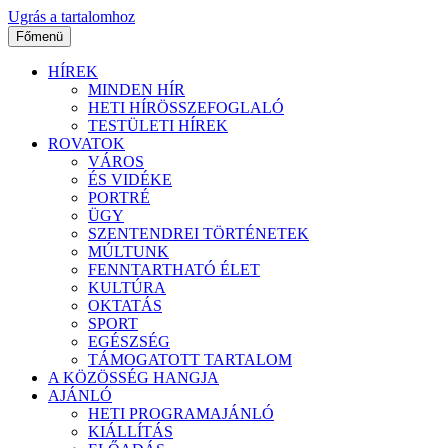
Ugrás a tartalomhoz
Főmenü
HÍREK
MINDEN HÍR
HETI HÍRÖSSZEFOGLALÓ
TESTÜLETI HÍREK
ROVATOK
VÁROS
ÉS VIDÉKE
PORTRÉ
ÜGY
SZENTENDREI TÖRTÉNETEK
MÚLTUNK
FENNTARTHATÓ ÉLET
KULTÚRA
OKTATÁS
SPORT
EGÉSZSÉG
TÁMOGATOTT TARTALOM
A KÖZÖSSÉG HANGJA
AJÁNLÓ
HETI PROGRAMAJÁNLÓ
KIÁLLÍTÁS