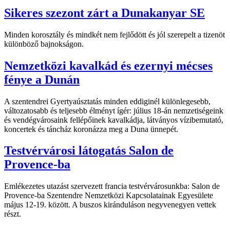
Sikeres szezont zárt a Dunakanyar SE
Minden korosztály és mindkét nem fejlődött és jól szerepelt a tizenöt
különböző bajnokságon.
Nemzetközi kavalkád és ezernyi mécses
fénye a Dunán
A szentendrei Gyertyaúsztatás minden eddiginél különlegesebb,
változatosabb és teljesebb élményt ígér: július 18-án nemzetiségeink
és vendégvárosaink fellépőinek kavalkádja, látványos vízibemutató,
koncertek és táncház koronázza meg a Duna ünnepét.
Testvérvárosi látogatás Salon de
Provence-ba
Emlékezetes utazást szervezett francia testvérvárosunkba: Salon de
Provence-ba Szentendre Nemzetközi Kapcsolatainak Egyesülete
május 12-19. között. A buszos kiránduláson negyvenegyen vettek
részt.