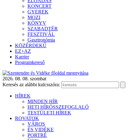
ELŐADÁS
KONCERT
GYEREK
MOZI
KÖNYV
SZABADTÉR
FESZTIVÁL
Gasztronómia
KÖZÉRDEKŰ
EZ+AZ
Karrier
Programkereső
2026. 08. 08. szombat
Keresés az alábbi kulcsszóra:
HÍREK
MINDEN HÍR
HETI HÍRÖSSZEFOGLALÓ
TESTÜLETI HÍREK
ROVATOK
VÁROS
ÉS VIDÉKE
PORTRÉ