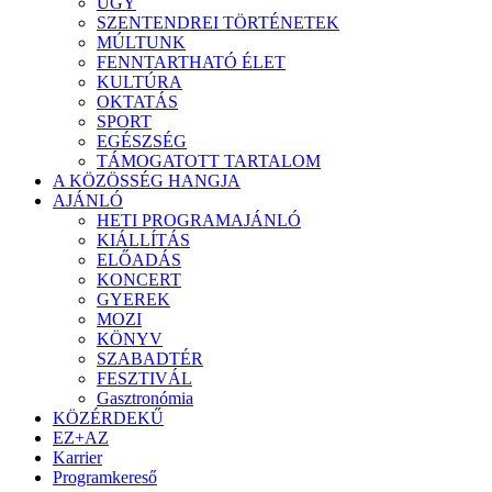
ÜGY
SZENTENDREI TÖRTÉNETEK
MÚLTUNK
FENNTARTHATÓ ÉLET
KULTÚRA
OKTATÁS
SPORT
EGÉSZSÉG
TÁMOGATOTT TARTALOM
A KÖZÖSSÉG HANGJA
AJÁNLÓ
HETI PROGRAMAJÁNLÓ
KIÁLLÍTÁS
ELŐADÁS
KONCERT
GYEREK
MOZI
KÖNYV
SZABADTÉR
FESZTIVÁL
Gasztronómia
KÖZÉRDEKŰ
EZ+AZ
Karrier
Programkereső