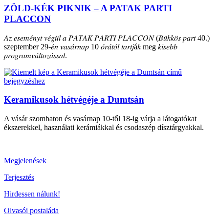
ZÖLD-KÉK PIKNIK – A PATAK PARTI
PLACCON
𝐴𝑧 𝑒𝑠𝑒𝑚𝑒́𝑛𝑦𝑡 𝑣𝑒́𝑔𝑢̈𝑙 𝑎 𝑃𝐴𝑇𝐴𝐾 𝑃𝐴𝑅𝑇𝐼 𝑃𝐿𝐴𝐶𝐶𝑂𝑁 (𝐵𝑢̈𝑘𝑘𝑜̈𝑠 𝑝𝑎𝑟𝑡 40.)
szeptember 29-𝑒́𝑛 𝑣𝑎𝑠𝑎́𝑟𝑛𝑎𝑝 10 𝑜́𝑟𝑎́𝑡𝑜́𝑙 𝑡𝑎𝑟𝑡𝑗á𝑘 meg 𝑘𝑖𝑠𝑒𝑏𝑏
𝑝𝑟𝑜𝑔𝑟𝑎𝑚𝑣𝑎́𝑙𝑡𝑜𝑧𝑎́𝑠𝑠𝑎𝑙.
Keramikusok hétvégéje a Dumtsán
A vásár szombaton és vasárnap 10-től 18-ig várja a látogatókat
ékszerekkel, használati kerámiákkal és csodaszép dísztárgyakkal.
Megjelenések
Terjesztés
Hirdessen nálunk!
Olvasói postaláda