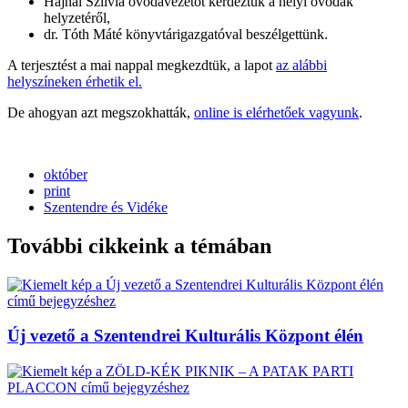
Hajnal Szilvia óvodavezetőt kérdeztük a helyi óvodák
helyzetéről,
dr. Tóth Máté könyvtárigazgatóval beszélgettünk.
A terjesztést a mai nappal megkezdtük, a lapot
az alábbi
helyszíneken érhetik el.
De ahogyan azt megszokhatták,
online is elérhetőek vagyunk
.
október
print
Szentendre és Vidéke
További cikkeink a témában
Új vezető a Szentendrei Kulturális Központ élén