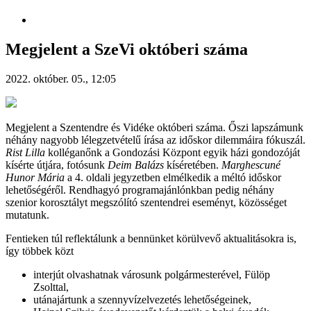
Megjelent a SzeVi októberi száma
2022. október. 05., 12:05
Megjelent a Szentendre és Vidéke októberi száma. Őszi lapszámunk
néhány nagyobb lélegzetvételű írása az időskor dilemmáira fókuszál.
Rist Lilla
kolléganőnk a Gondozási Központ egyik házi gondozóját
kísérte útjára, fotósunk
Deim Balázs
kíséretében.
Marghescuné
Hunor Mária
a 4. oldali jegyzetben elmélkedik a méltó időskor
lehetőségéről. Rendhagyó programajánlónkban pedig néhány
szenior korosztályt megszólító szentendrei eseményt, közösséget
mutatunk.
Fentieken túl reflektálunk a bennünket körülvevő aktualitásokra is,
így többek közt
interjút olvashatnak városunk polgármesterével, Fülöp
Zsolttal,
utánajártunk a szennyvízelvezetés lehetőségeinek,