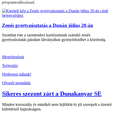
𝑝𝑟𝑜𝑔𝑟𝑎𝑚𝑣𝑎́𝑙𝑡𝑜𝑧𝑎́𝑠𝑠𝑎𝑙.
Zenés gyertyaúsztatás a Dunán július 20-án
Szombat este a szentendrei kuriózumnak számító zenés
gyertyaúsztatás páratlan látványában gyönyörködhet a közönség.
Megjelenések
Terjesztés
Hirdessen nálunk!
Olvasói postaláda
Sikeres szezont zárt a Dunakanyar SE
Minden korosztály és mindkét nem fejlődött és jól szerepelt a tizenöt
különböző bajnokságon.