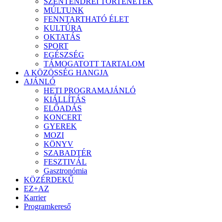
SZENTENDREI TÖRTÉNETEK
MÚLTUNK
FENNTARTHATÓ ÉLET
KULTÚRA
OKTATÁS
SPORT
EGÉSZSÉG
TÁMOGATOTT TARTALOM
A KÖZÖSSÉG HANGJA
AJÁNLÓ
HETI PROGRAMAJÁNLÓ
KIÁLLÍTÁS
ELŐADÁS
KONCERT
GYEREK
MOZI
KÖNYV
SZABADTÉR
FESZTIVÁL
Gasztronómia
KÖZÉRDEKŰ
EZ+AZ
Karrier
Programkereső