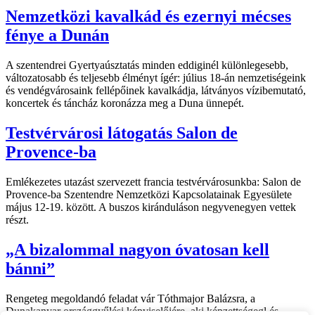
Nemzetközi kavalkád és ezernyi mécses
fénye a Dunán
A szentendrei Gyertyaúsztatás minden eddiginél különlegesebb,
változatosabb és teljesebb élményt ígér: július 18-án nemzetiségeink
és vendégvárosaink fellépőinek kavalkádja, látványos vízibemutató,
koncertek és táncház koronázza meg a Duna ünnepét.
Testvérvárosi látogatás Salon de
Provence-ba
Emlékezetes utazást szervezett francia testvérvárosunkba: Salon de
Provence-ba Szentendre Nemzetközi Kapcsolatainak Egyesülete
május 12-19. között. A buszos kiránduláson negyvenegyen vettek
részt.
„A bizalommal nagyon óvatosan kell
bánni”
Rengeteg megoldandó feladat vár Tóthmajor Balázsra, a
Dunakanyar országgyűlési képviselőjére, aki képzettségegl és