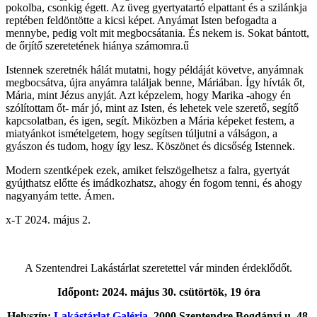
pokolba, csonkig égett. Az üveg gyertyatartó elpattant és a szilánkja
reptében feldöntötte a kicsi képet. Anyámat Isten befogadta a
mennybe, pedig volt mit megbocsátania. És nekem is. Sokat bántott,
de őrjítő szeretetének hiánya számomra.ű
Istennek szeretnék hálát mutatni, hogy példáját követve, anyámnak
megbocsátva, újra anyámra találjak benne, Máriában. Így hívták őt,
Mária, mint Jézus anyját. Azt képzelem, hogy Marika -ahogy én
szólítottam őt- már jó, mint az Isten, és lehetek vele szerető, segítő
kapcsolatban, és igen, segít. Miközben a Mária képeket festem, a
miatyánkot ismételgetem, hogy segítsen túljutni a válságon, a
gyászon és tudom, hogy így lesz. Köszönet és dicsőség Istennek.
Modern szentképek ezek, amiket felszögelhetsz a falra, gyertyát
gyújthatsz előtte és imádkozhatsz, ahogy én fogom tenni, és ahogy
nagyanyám tette. Ámen.
x-T 2024. május 2.
A Szentendrei Lakástárlat szeretettel vár minden érdeklődőt.
Időpont: 2024. május 30. csütörtök, 19 óra
Helyszín:
Lakástárlat Galéria
, 2000 Szentendre Bogdányi u. 48.