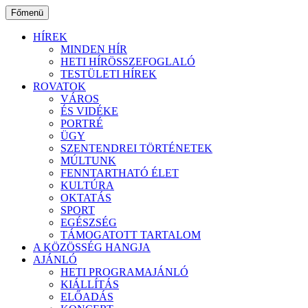
Ugrás
Főmenü
a
tartalomhoz
HÍREK
MINDEN HÍR
HETI HÍRÖSSZEFOGLALÓ
TESTÜLETI HÍREK
ROVATOK
VÁROS
ÉS VIDÉKE
PORTRÉ
ÜGY
SZENTENDREI TÖRTÉNETEK
MÚLTUNK
FENNTARTHATÓ ÉLET
KULTÚRA
OKTATÁS
SPORT
EGÉSZSÉG
TÁMOGATOTT TARTALOM
A KÖZÖSSÉG HANGJA
AJÁNLÓ
HETI PROGRAMAJÁNLÓ
KIÁLLÍTÁS
ELŐADÁS