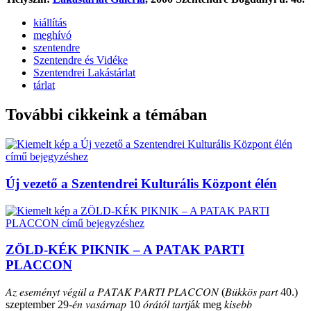
kiállítás
meghívó
szentendre
Szentendre és Vidéke
Szentendrei Lakástárlat
tárlat
További cikkeink a témában
Új vezető a Szentendrei Kulturális Központ élén
ZÖLD-KÉK PIKNIK – A PATAK PARTI
PLACCON
𝐴𝑧 𝑒𝑠𝑒𝑚𝑒́𝑛𝑦𝑡 𝑣𝑒́𝑔𝑢̈𝑙 𝑎 𝑃𝐴𝑇𝐴𝐾 𝑃𝐴𝑅𝑇𝐼 𝑃𝐿𝐴𝐶𝐶𝑂𝑁 (𝐵𝑢̈𝑘𝑘𝑜̈𝑠 𝑝𝑎𝑟𝑡 40.)
szeptember 29-𝑒́𝑛 𝑣𝑎𝑠𝑎́𝑟𝑛𝑎𝑝 10 𝑜́𝑟𝑎́𝑡𝑜́𝑙 𝑡𝑎𝑟𝑡𝑗á𝑘 meg 𝑘𝑖𝑠𝑒𝑏𝑏