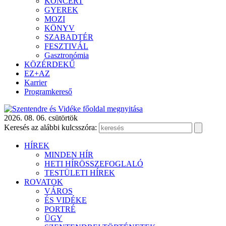
KONCERT
GYEREK
MOZI
KÖNYV
SZABADTÉR
FESZTIVÁL
Gasztronómia
KÖZÉRDEKŰ
EZ+AZ
Karrier
Programkereső
2026. 08. 06. csütörtök
Keresés az alábbi kulcsszóra:
HÍREK
MINDEN HÍR
HETI HÍRÖSSZEFOGLALÓ
TESTÜLETI HÍREK
ROVATOK
VÁROS
ÉS VIDÉKE
PORTRÉ
ÜGY