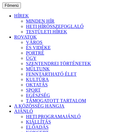
Ugrás
Főmenü
a
tartalomhoz
HÍREK
MINDEN HÍR
HETI HÍRÖSSZEFOGLALÓ
TESTÜLETI HÍREK
ROVATOK
VÁROS
ÉS VIDÉKE
PORTRÉ
ÜGY
SZENTENDREI TÖRTÉNETEK
MÚLTUNK
FENNTARTHATÓ ÉLET
KULTÚRA
OKTATÁS
SPORT
EGÉSZSÉG
TÁMOGATOTT TARTALOM
A KÖZÖSSÉG HANGJA
AJÁNLÓ
HETI PROGRAMAJÁNLÓ
KIÁLLÍTÁS
ELŐADÁS