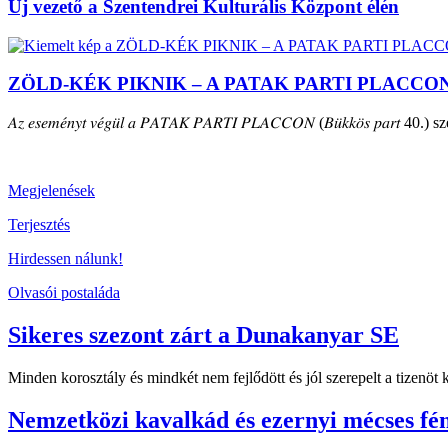
Új vezető a Szentendrei Kulturális Központ élén
ZÖLD-KÉK PIKNIK – A PATAK PARTI PLACCO
𝐴𝑧 𝑒𝑠𝑒𝑚𝑒́𝑛𝑦𝑡 𝑣𝑒́𝑔𝑢̈𝑙 𝑎 𝑃𝐴𝑇𝐴𝐾 𝑃𝐴𝑅𝑇𝐼 𝑃𝐿𝐴𝐶𝐶𝑂𝑁 (𝐵𝑢̈𝑘𝑘𝑜̈𝑠 𝑝𝑎𝑟𝑡 40.) szepte
Megjelenések
Terjesztés
Hirdessen nálunk!
Olvasói postaláda
Sikeres szezont zárt a Dunakanyar SE
Minden korosztály és mindkét nem fejlődött és jól szerepelt a tizenö
Nemzetközi kavalkád és ezernyi mécses fé