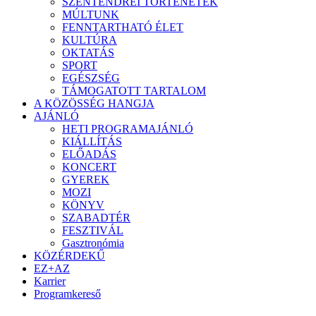
SZENTENDREI TÖRTÉNETEK
MÚLTUNK
FENNTARTHATÓ ÉLET
KULTÚRA
OKTATÁS
SPORT
EGÉSZSÉG
TÁMOGATOTT TARTALOM
A KÖZÖSSÉG HANGJA
AJÁNLÓ
HETI PROGRAMAJÁNLÓ
KIÁLLÍTÁS
ELŐADÁS
KONCERT
GYEREK
MOZI
KÖNYV
SZABADTÉR
FESZTIVÁL
Gasztronómia
KÖZÉRDEKŰ
EZ+AZ
Karrier
Programkereső