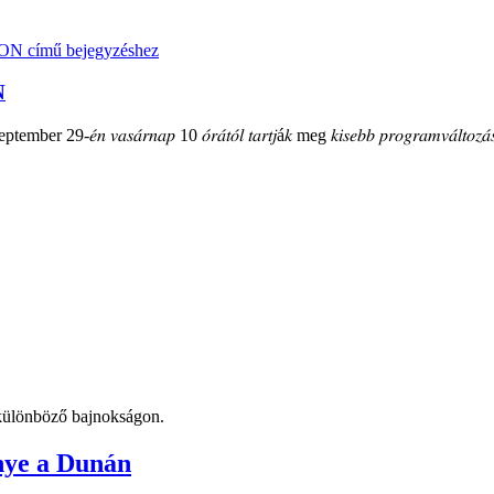
N
mber 29-𝑒́𝑛 𝑣𝑎𝑠𝑎́𝑟𝑛𝑎𝑝 10 𝑜́𝑟𝑎́𝑡𝑜́𝑙 𝑡𝑎𝑟𝑡𝑗á𝑘 meg 𝑘𝑖𝑠𝑒𝑏𝑏 𝑝𝑟𝑜𝑔𝑟𝑎𝑚𝑣𝑎́𝑙𝑡𝑜𝑧𝑎́𝑠
t különböző bajnokságon.
nye a Dunán