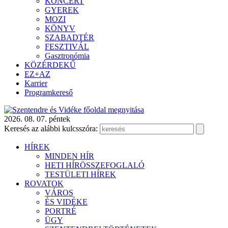
KONCERT
GYEREK
MOZI
KÖNYV
SZABADTÉR
FESZTIVÁL
Gasztronómia
KÖZÉRDEKŰ
EZ+AZ
Karrier
Programkereső
2026. 08. 07. péntek
Keresés az alábbi kulcsszóra:
HÍREK
MINDEN HÍR
HETI HÍRÖSSZEFOGLALÓ
TESTÜLETI HÍREK
ROVATOK
VÁROS
ÉS VIDÉKE
PORTRÉ
ÜGY