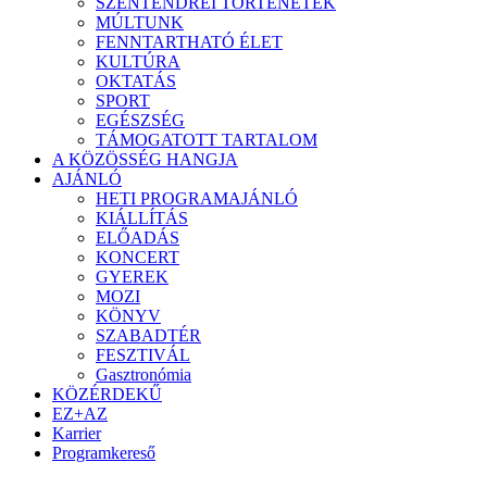
SZENTENDREI TÖRTÉNETEK
MÚLTUNK
FENNTARTHATÓ ÉLET
KULTÚRA
OKTATÁS
SPORT
EGÉSZSÉG
TÁMOGATOTT TARTALOM
A KÖZÖSSÉG HANGJA
AJÁNLÓ
HETI PROGRAMAJÁNLÓ
KIÁLLÍTÁS
ELŐADÁS
KONCERT
GYEREK
MOZI
KÖNYV
SZABADTÉR
FESZTIVÁL
Gasztronómia
KÖZÉRDEKŰ
EZ+AZ
Karrier
Programkereső