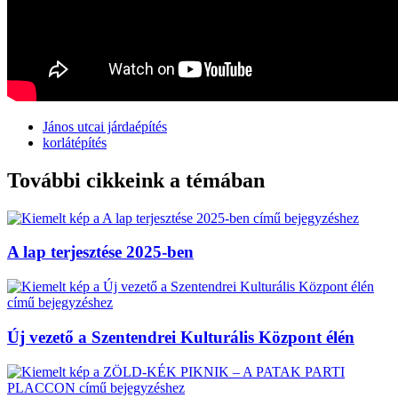
János utcai járdaépítés
korlátépítés
További cikkeink a témában
A lap terjesztése 2025-ben
Új vezető a Szentendrei Kulturális Központ élén