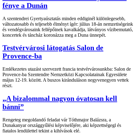
fénye a Dunán
A szentendrei Gyertyaúsztatás minden eddiginél különlegesebb,
változatosabb és teljesebb élményt ígér: július 18-án nemzetiségeink
és vendégvárosaink fellépőinek kavalkádja, látványos vízibemutató,
koncertek és táncház koronázza meg a Duna ünnepét.
Testvérvárosi látogatás Salon de
Provence-ba
Emlékezetes utazást szervezett francia testvérvárosunkba: Salon de
Provence-ba Szentendre Nemzetközi Kapcsolatainak Egyesülete
május 12-19. között. A buszos kiránduláson negyvenegyen vettek
részt.
„A bizalommal nagyon óvatosan kell
bánni”
Rengeteg megoldandó feladat vár Tóthmajor Balázsra, a
Dunakanyar országgyűlési képviselőjére, aki képzettségegl és
fiatalos lendülettel tekint a kihívások elé.