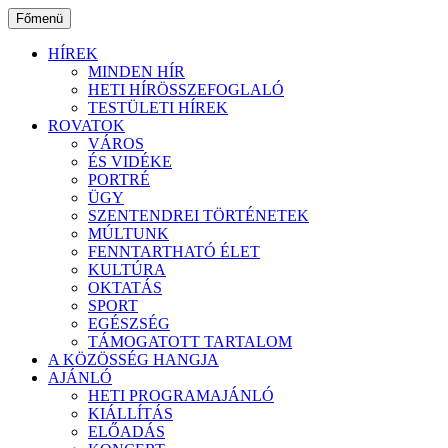
Ugrás
Főmenü
a
tartalomhoz
HÍREK
MINDEN HÍR
HETI HÍRÖSSZEFOGLALÓ
TESTÜLETI HÍREK
ROVATOK
VÁROS
ÉS VIDÉKE
PORTRÉ
ÜGY
SZENTENDREI TÖRTÉNETEK
MÚLTUNK
FENNTARTHATÓ ÉLET
KULTÚRA
OKTATÁS
SPORT
EGÉSZSÉG
TÁMOGATOTT TARTALOM
A KÖZÖSSÉG HANGJA
AJÁNLÓ
HETI PROGRAMAJÁNLÓ
KIÁLLÍTÁS
ELŐADÁS