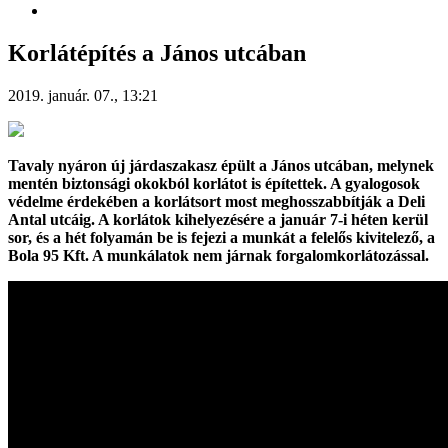
Korlátépítés a János utcában
2019. január. 07., 13:21
Tavaly nyáron új járdaszakasz épült a János utcában, melynek
mentén biztonsági okokból korlátot is építettek. A gyalogosok
védelme érdekében a korlátsort most meghosszabbítják a Deli
Antal utcáig. A korlátok kihelyezésére a január 7-i héten kerül
sor, és a hét folyamán be is fejezi a munkát a felelős kivitelező, a
Bola 95 Kft. A munkálatok nem járnak forgalomkorlátozással.