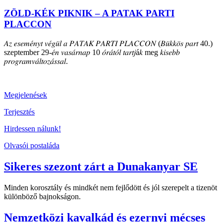
ZÖLD-KÉK PIKNIK – A PATAK PARTI
PLACCON
𝐴𝑧 𝑒𝑠𝑒𝑚𝑒́𝑛𝑦𝑡 𝑣𝑒́𝑔𝑢̈𝑙 𝑎 𝑃𝐴𝑇𝐴𝐾 𝑃𝐴𝑅𝑇𝐼 𝑃𝐿𝐴𝐶𝐶𝑂𝑁 (𝐵𝑢̈𝑘𝑘𝑜̈𝑠 𝑝𝑎𝑟𝑡 40.)
szeptember 29-𝑒́𝑛 𝑣𝑎𝑠𝑎́𝑟𝑛𝑎𝑝 10 𝑜́𝑟𝑎́𝑡𝑜́𝑙 𝑡𝑎𝑟𝑡𝑗á𝑘 meg 𝑘𝑖𝑠𝑒𝑏𝑏
𝑝𝑟𝑜𝑔𝑟𝑎𝑚𝑣𝑎́𝑙𝑡𝑜𝑧𝑎́𝑠𝑠𝑎𝑙.
Megjelenések
Terjesztés
Hirdessen nálunk!
Olvasói postaláda
Sikeres szezont zárt a Dunakanyar SE
Minden korosztály és mindkét nem fejlődött és jól szerepelt a tizenöt
különböző bajnokságon.
Nemzetközi kavalkád és ezernyi mécses