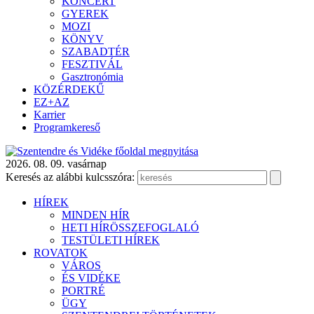
KONCERT
GYEREK
MOZI
KÖNYV
SZABADTÉR
FESZTIVÁL
Gasztronómia
KÖZÉRDEKŰ
EZ+AZ
Karrier
Programkereső
2026. 08. 09. vasárnap
Keresés az alábbi kulcsszóra:
HÍREK
MINDEN HÍR
HETI HÍRÖSSZEFOGLALÓ
TESTÜLETI HÍREK
ROVATOK
VÁROS
ÉS VIDÉKE
PORTRÉ
ÜGY