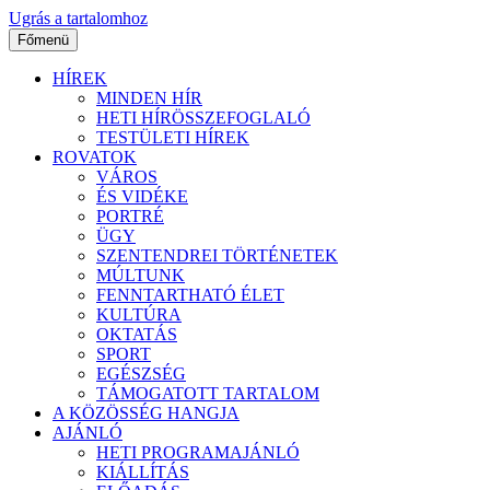
Ugrás a tartalomhoz
Főmenü
HÍREK
MINDEN HÍR
HETI HÍRÖSSZEFOGLALÓ
TESTÜLETI HÍREK
ROVATOK
VÁROS
ÉS VIDÉKE
PORTRÉ
ÜGY
SZENTENDREI TÖRTÉNETEK
MÚLTUNK
FENNTARTHATÓ ÉLET
KULTÚRA
OKTATÁS
SPORT
EGÉSZSÉG
TÁMOGATOTT TARTALOM
A KÖZÖSSÉG HANGJA
AJÁNLÓ
HETI PROGRAMAJÁNLÓ
KIÁLLÍTÁS