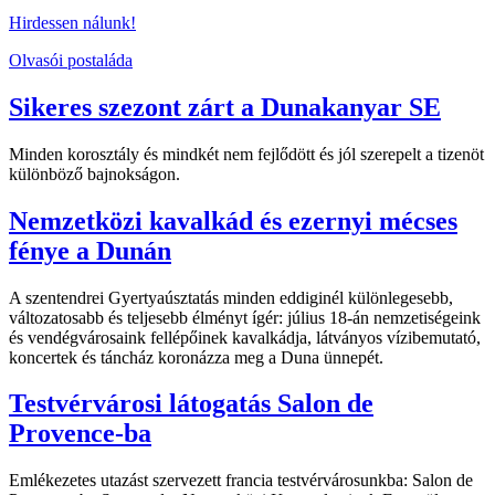
Hirdessen nálunk!
Olvasói postaláda
Sikeres szezont zárt a Dunakanyar SE
Minden korosztály és mindkét nem fejlődött és jól szerepelt a tizenöt
különböző bajnokságon.
Nemzetközi kavalkád és ezernyi mécses
fénye a Dunán
A szentendrei Gyertyaúsztatás minden eddiginél különlegesebb,
változatosabb és teljesebb élményt ígér: július 18-án nemzetiségeink
és vendégvárosaink fellépőinek kavalkádja, látványos vízibemutató,
koncertek és táncház koronázza meg a Duna ünnepét.
Testvérvárosi látogatás Salon de
Provence-ba
Emlékezetes utazást szervezett francia testvérvárosunkba: Salon de