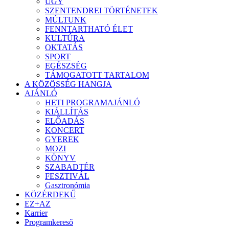
ÜGY
SZENTENDREI TÖRTÉNETEK
MÚLTUNK
FENNTARTHATÓ ÉLET
KULTÚRA
OKTATÁS
SPORT
EGÉSZSÉG
TÁMOGATOTT TARTALOM
A KÖZÖSSÉG HANGJA
AJÁNLÓ
HETI PROGRAMAJÁNLÓ
KIÁLLÍTÁS
ELŐADÁS
KONCERT
GYEREK
MOZI
KÖNYV
SZABADTÉR
FESZTIVÁL
Gasztronómia
KÖZÉRDEKŰ
EZ+AZ
Karrier
Programkereső