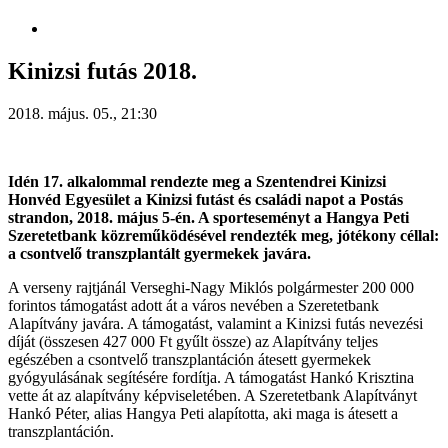
Kinizsi futás 2018.
2018. május. 05., 21:30
Idén 17. alkalommal rendezte meg a
Szentendrei Kinizsi
Honvéd Egyesület
a Kinizsi futást és családi napot a Postás
strandon, 2018. május 5-én. A sporteseményt a Hangya Peti
Szeretetbank közreműködésével rendezték meg, jótékony céllal:
a csontvelő transzplantált gyermekek javára.
A verseny rajtjánál Verseghi-Nagy Miklós polgármester 200 000
forintos támogatást adott át a város nevében a Szeretetbank
Alapítvány javára. A támogatást, valamint a Kinizsi futás nevezési
díját (összesen 427 000 Ft gyűlt össze) az Alapítvány teljes
egészében a csontvelő transzplantáción átesett gyermekek
gyógyulásának segítésére fordítja. A támogatást Hankó Krisztina
vette át az alapítvány képviseletében. A Szeretetbank Alapítványt
Hankó Péter, alias Hangya Peti alapította, aki maga is átesett a
transzplantáción.