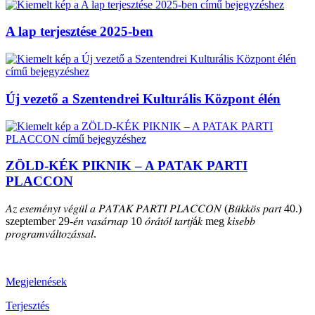
A lap terjesztése 2025-ben
Új vezető a Szentendrei Kulturális Központ élén
ZÖLD-KÉK PIKNIK – A PATAK PARTI
PLACCON
𝐴𝑧 𝑒𝑠𝑒𝑚𝑒́𝑛𝑦𝑡 𝑣𝑒́𝑔𝑢̈𝑙 𝑎 𝑃𝐴𝑇𝐴𝐾 𝑃𝐴𝑅𝑇𝐼 𝑃𝐿𝐴𝐶𝐶𝑂𝑁 (𝐵𝑢̈𝑘𝑘𝑜̈𝑠 𝑝𝑎𝑟𝑡 40.)
szeptember 29-𝑒́𝑛 𝑣𝑎𝑠𝑎́𝑟𝑛𝑎𝑝 10 𝑜́𝑟𝑎́𝑡𝑜́𝑙 𝑡𝑎𝑟𝑡𝑗á𝑘 meg 𝑘𝑖𝑠𝑒𝑏𝑏
𝑝𝑟𝑜𝑔𝑟𝑎𝑚𝑣𝑎́𝑙𝑡𝑜𝑧𝑎́𝑠𝑠𝑎𝑙.
Megjelenések
Terjesztés