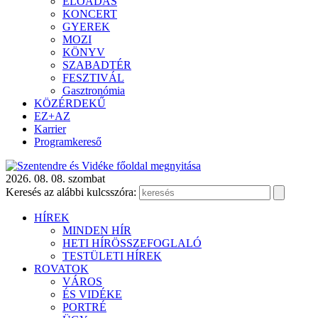
ELŐADÁS
KONCERT
GYEREK
MOZI
KÖNYV
SZABADTÉR
FESZTIVÁL
Gasztronómia
KÖZÉRDEKŰ
EZ+AZ
Karrier
Programkereső
2026. 08. 08. szombat
Keresés az alábbi kulcsszóra:
HÍREK
MINDEN HÍR
HETI HÍRÖSSZEFOGLALÓ
TESTÜLETI HÍREK
ROVATOK
VÁROS
ÉS VIDÉKE
PORTRÉ