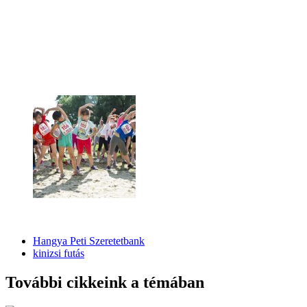
Hangya Peti Szeretetbank
kinizsi futás
További cikkeink a témában