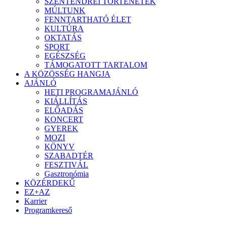
SZENTENDREI TÖRTÉNETEK
MÚLTUNK
FENNTARTHATÓ ÉLET
KULTÚRA
OKTATÁS
SPORT
EGÉSZSÉG
TÁMOGATOTT TARTALOM
A KÖZÖSSÉG HANGJA
AJÁNLÓ
HETI PROGRAMAJÁNLÓ
KIÁLLÍTÁS
ELŐADÁS
KONCERT
GYEREK
MOZI
KÖNYV
SZABADTÉR
FESZTIVÁL
Gasztronómia
KÖZÉRDEKŰ
EZ+AZ
Karrier
Programkereső