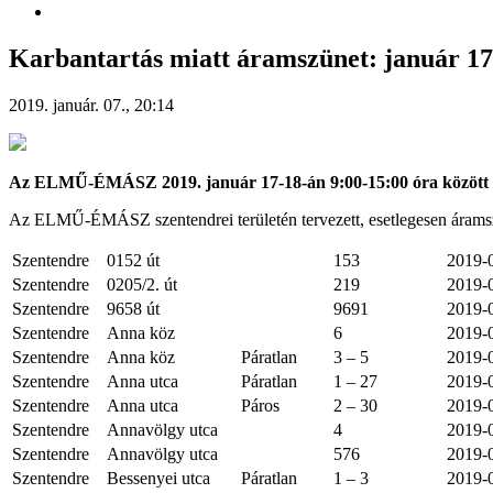
Karbantartás miatt áramszünet: január 17
2019. január. 07., 20:14
Az ELMŰ-ÉMÁSZ 2019. január 17-18-án 9:00-15:00 óra között Sze
Az ELMŰ-ÉMÁSZ szentendrei területén tervezett, esetlegesen áramszün
Szentendre
0152 út
153
2019-
Szentendre
0205/2. út
219
2019-
Szentendre
9658 út
9691
2019-
Szentendre
Anna köz
6
2019-
Szentendre
Anna köz
Páratlan
3 – 5
2019-
Szentendre
Anna utca
Páratlan
1 – 27
2019-
Szentendre
Anna utca
Páros
2 – 30
2019-
Szentendre
Annavölgy utca
4
2019-
Szentendre
Annavölgy utca
576
2019-
Szentendre
Bessenyei utca
Páratlan
1 – 3
2019-