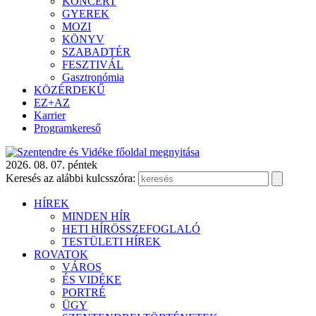
KONCERT
GYEREK
MOZI
KÖNYV
SZABADTÉR
FESZTIVÁL
Gasztronómia
KÖZÉRDEKŰ
EZ+AZ
Karrier
Programkereső
2026. 08. 07. péntek
Keresés az alábbi kulcsszóra:
HÍREK
MINDEN HÍR
HETI HÍRÖSSZEFOGLALÓ
TESTÜLETI HÍREK
ROVATOK
VÁROS
ÉS VIDÉKE
PORTRÉ
ÜGY