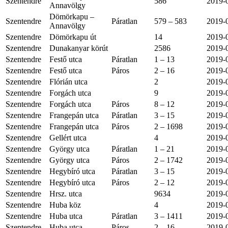
Szentendre
586
2019-
Annavölgy
Dömörkapu –
Szentendre
Páratlan
579 – 583
2019-
Annavölgy
Szentendre
Dömörkapu út
14
2019-
Szentendre
Dunakanyar körút
2586
2019-
Szentendre
Festő utca
Páratlan
1 – 13
2019-
Szentendre
Festő utca
Páros
2 – 16
2019-
Szentendre
Flórián utca
2
2019-
Szentendre
Forgách utca
9
2019-
Szentendre
Forgách utca
Páros
8 – 12
2019-
Szentendre
Frangepán utca
Páratlan
3 – 15
2019-
Szentendre
Frangepán utca
Páros
2 – 1698
2019-
Szentendre
Gellért utca
4
2019-
Szentendre
György utca
Páratlan
1 – 21
2019-
Szentendre
György utca
Páros
2 – 1742
2019-
Szentendre
Hegybíró utca
Páratlan
3 – 15
2019-
Szentendre
Hegybíró utca
Páros
2 – 12
2019-
Szentendre
Hrsz. utca
9634
2019-
Szentendre
Huba köz
4
2019-
Szentendre
Huba utca
Páratlan
3 – 1411
2019-
Szentendre
Huba utca
Páros
2 – 16
2019-