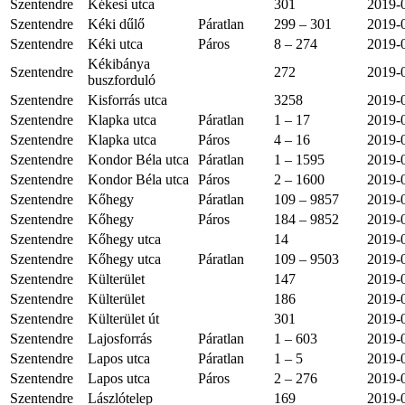
Szentendre
Kékesi utca
301
2019-
Szentendre
Kéki dűlő
Páratlan
299 – 301
2019-
Szentendre
Kéki utca
Páros
8 – 274
2019-
Kékibánya
Szentendre
272
2019-
buszforduló
Szentendre
Kisforrás utca
3258
2019-
Szentendre
Klapka utca
Páratlan
1 – 17
2019-
Szentendre
Klapka utca
Páros
4 – 16
2019-
Szentendre
Kondor Béla utca
Páratlan
1 – 1595
2019-
Szentendre
Kondor Béla utca
Páros
2 – 1600
2019-
Szentendre
Kőhegy
Páratlan
109 – 9857
2019-
Szentendre
Kőhegy
Páros
184 – 9852
2019-
Szentendre
Kőhegy utca
14
2019-
Szentendre
Kőhegy utca
Páratlan
109 – 9503
2019-
Szentendre
Külterület
147
2019-
Szentendre
Külterület
186
2019-
Szentendre
Külterület út
301
2019-
Szentendre
Lajosforrás
Páratlan
1 – 603
2019-
Szentendre
Lapos utca
Páratlan
1 – 5
2019-
Szentendre
Lapos utca
Páros
2 – 276
2019-
Szentendre
Lászlótelep
169
2019-