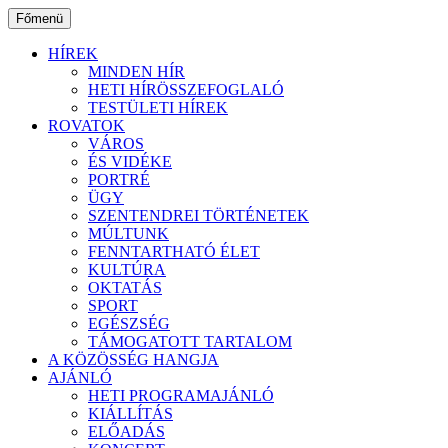
Ugrás
Főmenü
a
tartalomhoz
HÍREK
MINDEN HÍR
HETI HÍRÖSSZEFOGLALÓ
TESTÜLETI HÍREK
ROVATOK
VÁROS
ÉS VIDÉKE
PORTRÉ
ÜGY
SZENTENDREI TÖRTÉNETEK
MÚLTUNK
FENNTARTHATÓ ÉLET
KULTÚRA
OKTATÁS
SPORT
EGÉSZSÉG
TÁMOGATOTT TARTALOM
A KÖZÖSSÉG HANGJA
AJÁNLÓ
HETI PROGRAMAJÁNLÓ
KIÁLLÍTÁS
ELŐADÁS