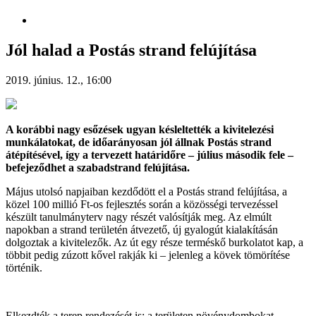
Jól halad a Postás strand felújítása
2019. június. 12., 16:00
A korábbi nagy esőzések ugyan késleltették a kivitelezési
munkálatokat, de időarányosan jól állnak Postás strand
átépítésével, így a tervezett határidőre – július második fele –
befejeződhet a szabadstrand felújítása.
Május utolsó napjaiban kezdődött el a Postás strand felújítása, a
közel 100 millió Ft-os fejlesztés során a közösségi tervezéssel
készült tanulmányterv nagy részét valósítják meg. Az elmúlt
napokban a strand területén átvezető, új gyalogút kialakításán
dolgoztak a kivitelezők. Az út egy része terméskő burkolatot kap, a
többit pedig zúzott kővel rakják ki – jelenleg a kövek tömörítése
történik.
Elkezdték a terep rendezését is: a területen növénydombokat