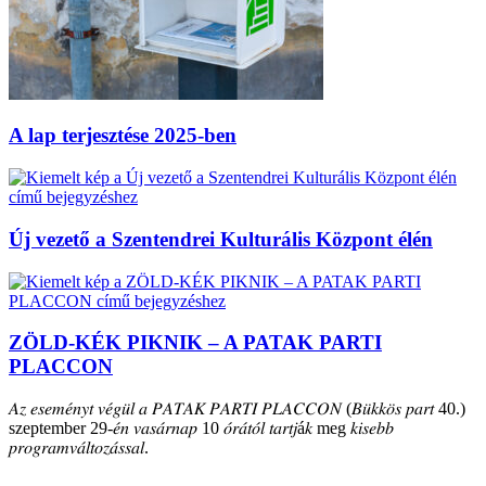
A lap terjesztése 2025-ben
Új vezető a Szentendrei Kulturális Központ élén
ZÖLD-KÉK PIKNIK – A PATAK PARTI
PLACCON
𝐴𝑧 𝑒𝑠𝑒𝑚𝑒́𝑛𝑦𝑡 𝑣𝑒́𝑔𝑢̈𝑙 𝑎 𝑃𝐴𝑇𝐴𝐾 𝑃𝐴𝑅𝑇𝐼 𝑃𝐿𝐴𝐶𝐶𝑂𝑁 (𝐵𝑢̈𝑘𝑘𝑜̈𝑠 𝑝𝑎𝑟𝑡 40.)
szeptember 29-𝑒́𝑛 𝑣𝑎𝑠𝑎́𝑟𝑛𝑎𝑝 10 𝑜́𝑟𝑎́𝑡𝑜́𝑙 𝑡𝑎𝑟𝑡𝑗á𝑘 meg 𝑘𝑖𝑠𝑒𝑏𝑏
𝑝𝑟𝑜𝑔𝑟𝑎𝑚𝑣𝑎́𝑙𝑡𝑜𝑧𝑎́𝑠𝑠𝑎𝑙.