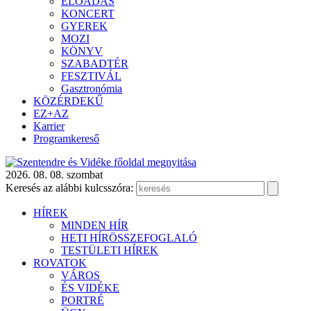
ELŐADÁS
KONCERT
GYEREK
MOZI
KÖNYV
SZABADTÉR
FESZTIVÁL
Gasztronómia
KÖZÉRDEKŰ
EZ+AZ
Karrier
Programkereső
2026. 08. 08. szombat
Keresés az alábbi kulcsszóra:
HÍREK
MINDEN HÍR
HETI HÍRÖSSZEFOGLALÓ
TESTÜLETI HÍREK
ROVATOK
VÁROS
ÉS VIDÉKE
PORTRÉ