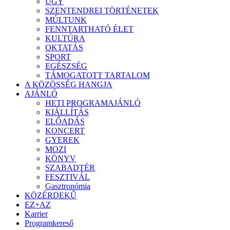
ÜGY
SZENTENDREI TÖRTÉNETEK
MÚLTUNK
FENNTARTHATÓ ÉLET
KULTÚRA
OKTATÁS
SPORT
EGÉSZSÉG
TÁMOGATOTT TARTALOM
A KÖZÖSSÉG HANGJA
AJÁNLÓ
HETI PROGRAMAJÁNLÓ
KIÁLLÍTÁS
ELŐADÁS
KONCERT
GYEREK
MOZI
KÖNYV
SZABADTÉR
FESZTIVÁL
Gasztronómia
KÖZÉRDEKŰ
EZ+AZ
Karrier
Programkereső