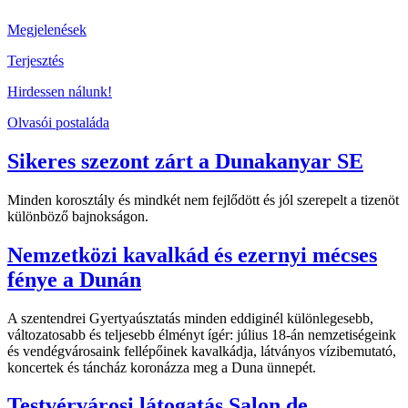
Megjelenések
Terjesztés
Hirdessen nálunk!
Olvasói postaláda
Sikeres szezont zárt a Dunakanyar SE
Minden korosztály és mindkét nem fejlődött és jól szerepelt a tizenöt
különböző bajnokságon.
Nemzetközi kavalkád és ezernyi mécses
fénye a Dunán
A szentendrei Gyertyaúsztatás minden eddiginél különlegesebb,
változatosabb és teljesebb élményt ígér: július 18-án nemzetiségeink
és vendégvárosaink fellépőinek kavalkádja, látványos vízibemutató,
koncertek és táncház koronázza meg a Duna ünnepét.
Testvérvárosi látogatás Salon de