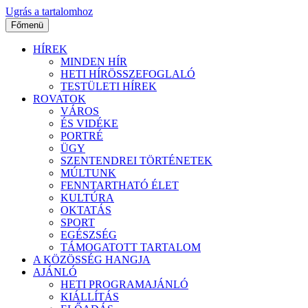
Ugrás a tartalomhoz
Főmenü
HÍREK
MINDEN HÍR
HETI HÍRÖSSZEFOGLALÓ
TESTÜLETI HÍREK
ROVATOK
VÁROS
ÉS VIDÉKE
PORTRÉ
ÜGY
SZENTENDREI TÖRTÉNETEK
MÚLTUNK
FENNTARTHATÓ ÉLET
KULTÚRA
OKTATÁS
SPORT
EGÉSZSÉG
TÁMOGATOTT TARTALOM
A KÖZÖSSÉG HANGJA
AJÁNLÓ
HETI PROGRAMAJÁNLÓ
KIÁLLÍTÁS