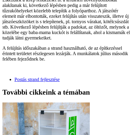
alakítanak ki, következő lépésben pedig a már felújított
tűzrakóhelyeket közelebb telepítik a folyóparthoz. A játszótér
elemeit már elbontották, ezeket felújítás után visszateszik, illetve új
játszóeszközöket is s telepítenek, pl. tornyos várakat, kötélcsúszdát
stb. Következő lépésben felújítják a padokat, az öltözőt, melynek a
közelébe egy baba-mama kuckót is felállítanak, ahol a kismamák el
tudják látni gyermekeiket.
A felújítás időszakában a strand használható, de az építkezéssel
érintett területet részlegesen lezárják. A munkálatok július második
felében fejeződnek be.
Postás strand fejlesztése
További cikkeink a témában