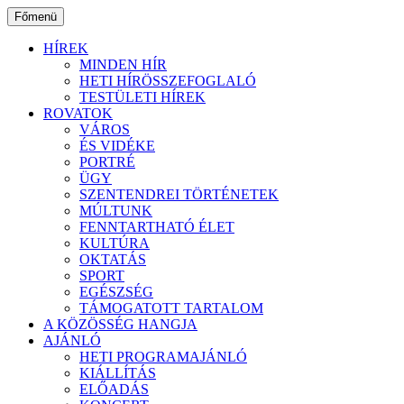
Ugrás
Főmenü
a
tartalomhoz
HÍREK
MINDEN HÍR
HETI HÍRÖSSZEFOGLALÓ
TESTÜLETI HÍREK
ROVATOK
VÁROS
ÉS VIDÉKE
PORTRÉ
ÜGY
SZENTENDREI TÖRTÉNETEK
MÚLTUNK
FENNTARTHATÓ ÉLET
KULTÚRA
OKTATÁS
SPORT
EGÉSZSÉG
TÁMOGATOTT TARTALOM
A KÖZÖSSÉG HANGJA
AJÁNLÓ
HETI PROGRAMAJÁNLÓ
KIÁLLÍTÁS
ELŐADÁS