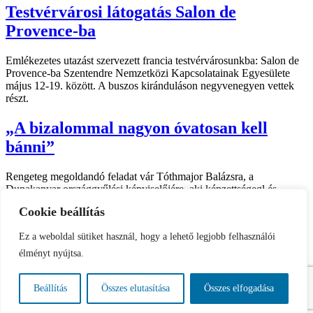
Testvérvárosi látogatás Salon de
Provence-ba
Emlékezetes utazást szervezett francia testvérvárosunkba: Salon de
Provence-ba Szentendre Nemzetközi Kapcsolatainak Egyesülete
május 12-19. között. A buszos kiránduláson negyvenegyen vettek
részt.
„A bizalommal nagyon óvatosan kell
bánni”
Rengeteg megoldandó feladat vár Tóthmajor Balázsra, a
Dunakanyar országgyűlési képviselőjére, aki képzettségegl és
fiatalos lendülettel tekint a kihívások elé.
Cookie beállítás
Impresszum
Ez a weboldal sütiket használ, hogy a lehető legjobb felhasználói
Kapcsolat
Etikai kódex
élményt nyújtsa.
Médiaajánló
Archívum
Adatvédelmi tájékoztató
Beállítás
Összes elutasítása
Összes elfogadása
Önkormányzati hírek