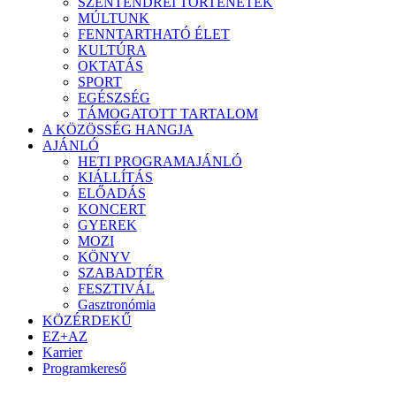
SZENTENDREI TÖRTÉNETEK
MÚLTUNK
FENNTARTHATÓ ÉLET
KULTÚRA
OKTATÁS
SPORT
EGÉSZSÉG
TÁMOGATOTT TARTALOM
A KÖZÖSSÉG HANGJA
AJÁNLÓ
HETI PROGRAMAJÁNLÓ
KIÁLLÍTÁS
ELŐADÁS
KONCERT
GYEREK
MOZI
KÖNYV
SZABADTÉR
FESZTIVÁL
Gasztronómia
KÖZÉRDEKŰ
EZ+AZ
Karrier
Programkereső