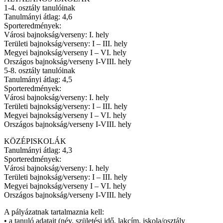
1-4. osztály tanulóinak
Tanulmányi átlag: 4,6
Sporteredmények:
Városi bajnokság/verseny: I. hely
Területi bajnokság/verseny: I – III. hely
Megyei bajnokság/verseny I – VI. hely
Országos bajnokság/verseny I-VIII. hely
5-8. osztály tanulóinak
Tanulmányi átlag: 4,5
Sporteredmények:
Városi bajnokság/verseny: I. hely
Területi bajnokság/verseny: I – III. hely
Megyei bajnokság/verseny I – VI. hely
Országos bajnokság/verseny I-VIII. hely
KÖZÉPISKOLÁK
Tanulmányi átlag: 4,3
Sporteredmények:
Városi bajnokság/verseny: I. hely
Területi bajnokság/verseny: I – III. hely
Megyei bajnokság/verseny I – VI. hely
Országos bajnokság/verseny I-VIII. hely
A pályázatnak tartalmaznia kell:
• a tanuló adatait (név, születési idő, lakcím, iskola/osztály