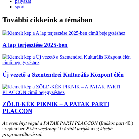
pályázat
sport
További cikkeink a témában
A lap terjesztése 2025-ben
Új vezető a Szentendrei Kulturális Központ élén
ZÖLD-KÉK PIKNIK – A PATAK PARTI
PLACCON
𝐴𝑧 𝑒𝑠𝑒𝑚𝑒́𝑛𝑦𝑡 𝑣𝑒́𝑔𝑢̈𝑙 𝑎 𝑃𝐴𝑇𝐴𝐾 𝑃𝐴𝑅𝑇𝐼 𝑃𝐿𝐴𝐶𝐶𝑂𝑁 (𝐵𝑢̈𝑘𝑘𝑜̈𝑠 𝑝𝑎𝑟𝑡 40.)
szeptember 29-𝑒́𝑛 𝑣𝑎𝑠𝑎́𝑟𝑛𝑎𝑝 10 𝑜́𝑟𝑎́𝑡𝑜́𝑙 𝑡𝑎𝑟𝑡𝑗á𝑘 meg 𝑘𝑖𝑠𝑒𝑏𝑏
𝑝𝑟𝑜𝑔𝑟𝑎𝑚𝑣𝑎́𝑙𝑡𝑜𝑧𝑎́𝑠𝑠𝑎𝑙.