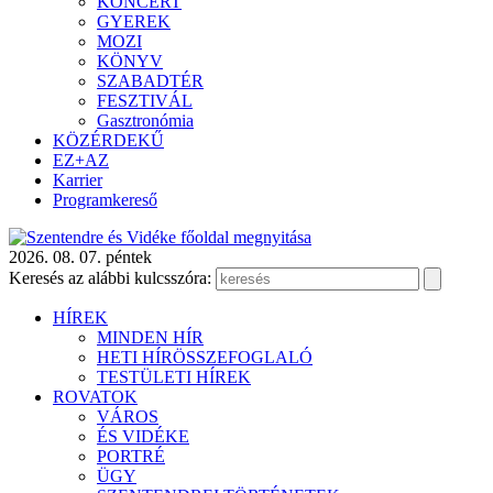
KONCERT
GYEREK
MOZI
KÖNYV
SZABADTÉR
FESZTIVÁL
Gasztronómia
KÖZÉRDEKŰ
EZ+AZ
Karrier
Programkereső
2026. 08. 07. péntek
Keresés az alábbi kulcsszóra:
HÍREK
MINDEN HÍR
HETI HÍRÖSSZEFOGLALÓ
TESTÜLETI HÍREK
ROVATOK
VÁROS
ÉS VIDÉKE
PORTRÉ
ÜGY