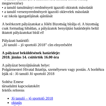
megnevezése)
• a tanuló tanulmányi eredményeit igazoló okiratok másolatát
• a tanuló versenyeredményeit igazoló oklevelek másolatát
• az iskola igazgatójának ajánlását
A beérkezett pályázatokat a Jóléti Bizottság bírálja el. A bizottság
csak formailag hibátlan, a pályázatok benyújtási határidején belül
iktatott pályázatokat bírál el!
Pályázati határidő:
„Jó tanuló – jó sportoló 2018” cím elnyeréséért
A pályázat beküldésének határideje:
2018. június 14. csütörtök 16.00 óra
A pályázat benyújtásának helye:
Polgármesteri Hivatal Iktatója, személyesen vagy postán. A borítékra
írják rá : Jó tanuló Jó sportoló 2018
Soltész Emese
társadalmi kapcsolatokért
felelős referens
Jó tanuló – jó sportoló 2018
oktatás