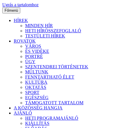
Ugrás a tartalomhoz
Főmenü
HÍREK
MINDEN HÍR
HETI HÍRÖSSZEFOGLALÓ
TESTÜLETI HÍREK
ROVATOK
VÁROS
ÉS VIDÉKE
PORTRÉ
ÜGY
SZENTENDREI TÖRTÉNETEK
MÚLTUNK
FENNTARTHATÓ ÉLET
KULTÚRA
OKTATÁS
SPORT
EGÉSZSÉG
TÁMOGATOTT TARTALOM
A KÖZÖSSÉG HANGJA
AJÁNLÓ
HETI PROGRAMAJÁNLÓ
KIÁLLÍTÁS