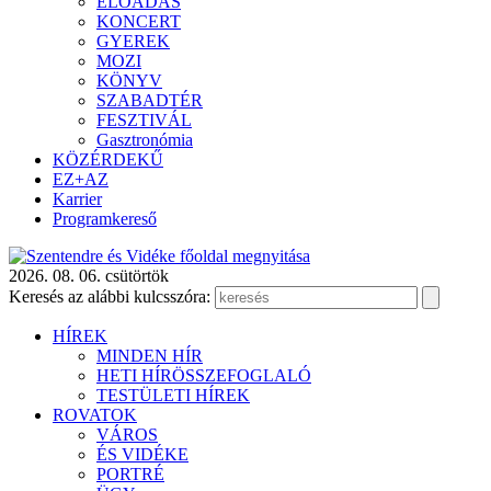
ELŐADÁS
KONCERT
GYEREK
MOZI
KÖNYV
SZABADTÉR
FESZTIVÁL
Gasztronómia
KÖZÉRDEKŰ
EZ+AZ
Karrier
Programkereső
2026. 08. 06. csütörtök
Keresés az alábbi kulcsszóra:
HÍREK
MINDEN HÍR
HETI HÍRÖSSZEFOGLALÓ
TESTÜLETI HÍREK
ROVATOK
VÁROS
ÉS VIDÉKE
PORTRÉ