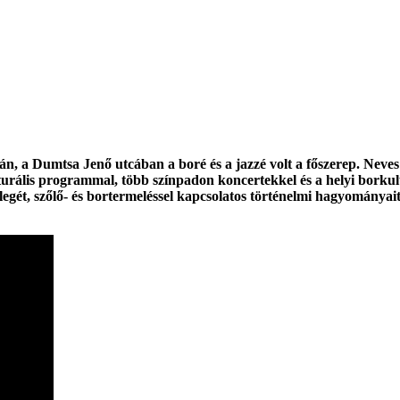
ján, a Dumtsa Jenő utcában a boré és a jazzé volt a főszerep. Neve
turális programmal, több színpadon koncertekkel és a helyi borkult
legét, szőlő- és bortermeléssel kapcsolatos történelmi hagyománya