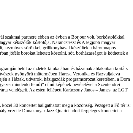
vál szakmai partnere ebben az évben a Borjour volt, borkóstolókkal,
 Magyar kékszőlők kóstolója, Narancsteszt és A legjobb magyar
lt, kézműves sörökkel, grillkonyhával készültek a háromnapos
n jóféle borokat lehetett kóstolni, sőt, borházasságot is köthettek a
ogramján belül az üzletek kirakatában és házainak ablakaiban kortárs
őművészek gyönyörű műtermében Harcsa Veronika és Razvaljajeva
idején a Házak, udvarok, házigazdák programsorozat keretében, a Dorn
Egyszer mindenki felnő)” című képének bevételével a Szentendrei
árta vendégeit. Az esten fellépett Karácsony János – James, az LGT
közel 30 koncertet hallgathatott meg a közönség. Pezsgett a Fő tér is:
ály vezette Dunakanyar Jazz Quartet adott fergeteges koncertet a