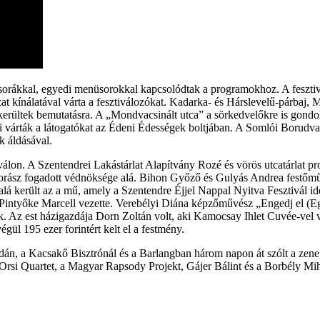
vacsorákkal, egyedi menüsorokkal kapcsolódtak a programokhoz. A feszti
at kínálatával várta a fesztiválozókat. Kadarka- és Hárslevelű-párbaj,
erültek bemutatásra. A „Mondvacsinált utca” a sörkedvelőkre is gondo
 várták a látogatókat az Édeni Édességek boltjában. A Somlói Borudvarba
k áldásával.
álon. A Szentendrei Lakástárlat Alapítvány Rozé és vörös utcatárlat pr
y borász fogadott védnöksége alá. Bihon Győző és Gulyás Andrea fest
alá került az a mű, amely a Szentendre Éjjel Nappal Nyitva Fesztivál 
st Pintyőke Marcell vezette. Verebélyi Diána képzőművész „Engedj el (
 Az est házigazdája Dorn Zoltán volt, aki Kamocsay Ihlet Cuvée-vel v
égül 195 ezer forintért kelt el a festmény.
adán, a Kacsakő Bisztrónál és a Barlangban három napon át szólt a zene, 
Orsi Quartet, a Magyar Rapsody Projekt, Gájer Bálint és a Borbély Mih