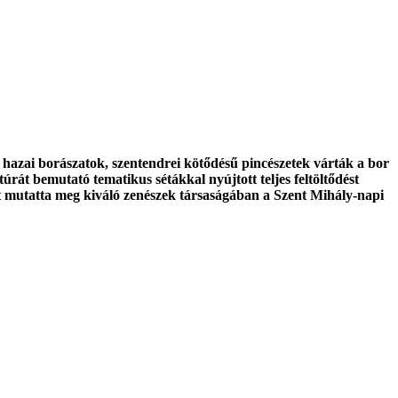
s hazai borászatok, szentendrei kötődésű pincészetek várták a bor
úrát bemutató tematikus sétákkal nyújtott teljes feltöltődést
it mutatta meg kiváló zenészek társaságában a Szent Mihály-napi