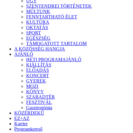
ÜGY
SZENTENDREI TÖRTÉNETEK
MÚLTUNK
FENNTARTHATÓ ÉLET
KULTÚRA
OKTATÁS
SPORT
EGÉSZSÉG
TÁMOGATOTT TARTALOM
A KÖZÖSSÉG HANGJA
AJÁNLÓ
HETI PROGRAMAJÁNLÓ
KIÁLLÍTÁS
ELŐADÁS
KONCERT
GYEREK
MOZI
KÖNYV
SZABADTÉR
FESZTIVÁL
Gasztronómia
KÖZÉRDEKŰ
EZ+AZ
Karrier
Programkereső