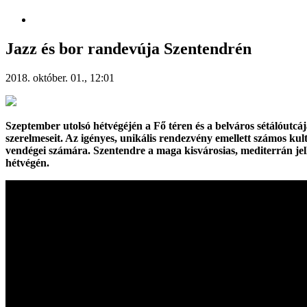
Jazz és bor randevúja Szentendrén
2018. október. 01., 12:01
Szeptember utolsó hétvégéjén a Fő téren és a belváros sétálóutcá
szerelmeseit. Az igényes, unikális rendezvény emellett számos kul
vendégei számára. Szentendre a maga kisvárosias, mediterrán jel
hétvégén.