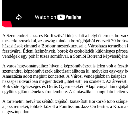
A Szentendrei Jazz- és Borfesztivál ideje alatt a helyi éttermek bor
mesterkurzusokkal, az ország minden borrégiójából érkezett 30 borász
házasítások címmel a Borjour mesterkurzusai a Városháza termeiben k
fesztiválra. Édeni ízélmények, borok és csokoládék különleges párosai
vendégek egy pohár tüzes somlóival, a Somlói Borrend képviselőjéne
A város hagyományaihoz híven a képzőművészet is jelen volt a fesztiv
szentendrei képzőművészek alkotásait állította ki, melyeket egy-eg
Anasztázia adott meghitt koncertet. A Városi vendégházban kalapács 
házaspár udvarában megrendezett „Ihlet est”-en született. Az árveré
Bölcsőde Egészséges és Derűs Gyermekekért Alapítványát támogatják.
együttes gitáros-énekes frontembere. A fantasztikus hangulatú liciten v
A történelmi belváros sétálóutcájából kialakított Borkorzó több színp
a jazz remekei, többek között a Fourtissimo Jazz Orchestra, a Kozma 
nagyszínpadon.