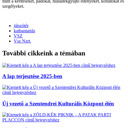
mint a kerítéseket, padokat, hulladékgyűjtő edényeket, korlátokat és
szegélyeket.
játszótér
katbantartás
VSZ
Vsz Nzrt.
További cikkeink a témában
A lap terjesztése 2025-ben
Új vezető a Szentendrei Kulturális Központ élén