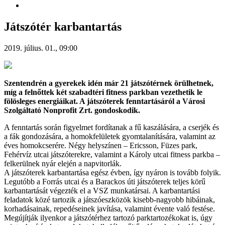
Játszótér karbantartás
2019. július. 01., 09:00
Szentendrén a gyerekek idén már 21 játszótérnek örülhetnek,
míg a felnőttek két szabadtéri fitness parkban vezethetik le
fölösleges energiáikat. A játszóterek fenntartásáról a Városi
Szolgáltató Nonprofit Zrt. gondoskodik.
A fenntartás során figyelmet fordítanak a fű kaszálására, a cserjék és
a fák gondozására, a homokfelületek gyomtalanítására, valamint az
éves homokcserére. Négy helyszínen – Ericsson, Füzes park,
Fehérvíz utcai játszóterekre, valamint a Károly utcai fitness parkba –
felkerülnek nyár elején a napvitorlák.
A játszóterek karbantartása egész évben, így nyáron is tovább folyik.
Legutóbb a Forrás utcai és a Barackos úti játszóterek teljes körű
karbantartását végezték el a VSZ munkatársai. A karbantartási
feladatok közé tartozik a játszóeszközök kisebb-nagyobb hibáinak,
korhadásainak, repedéseinek javítása, valamint évente való festése.
Megújítják ilyenkor a játszótérhez tartozó parktartozékokat is, úgy