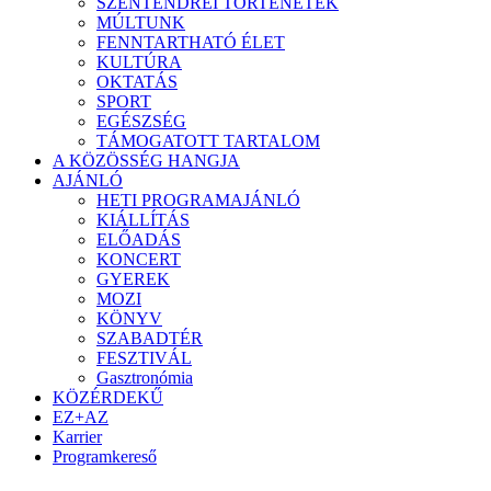
SZENTENDREI TÖRTÉNETEK
MÚLTUNK
FENNTARTHATÓ ÉLET
KULTÚRA
OKTATÁS
SPORT
EGÉSZSÉG
TÁMOGATOTT TARTALOM
A KÖZÖSSÉG HANGJA
AJÁNLÓ
HETI PROGRAMAJÁNLÓ
KIÁLLÍTÁS
ELŐADÁS
KONCERT
GYEREK
MOZI
KÖNYV
SZABADTÉR
FESZTIVÁL
Gasztronómia
KÖZÉRDEKŰ
EZ+AZ
Karrier
Programkereső