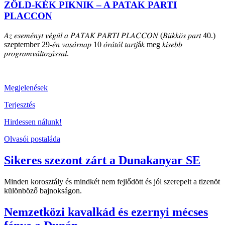
ZÖLD-KÉK PIKNIK – A PATAK PARTI
PLACCON
𝐴𝑧 𝑒𝑠𝑒𝑚𝑒́𝑛𝑦𝑡 𝑣𝑒́𝑔𝑢̈𝑙 𝑎 𝑃𝐴𝑇𝐴𝐾 𝑃𝐴𝑅𝑇𝐼 𝑃𝐿𝐴𝐶𝐶𝑂𝑁 (𝐵𝑢̈𝑘𝑘𝑜̈𝑠 𝑝𝑎𝑟𝑡 40.)
szeptember 29-𝑒́𝑛 𝑣𝑎𝑠𝑎́𝑟𝑛𝑎𝑝 10 𝑜́𝑟𝑎́𝑡𝑜́𝑙 𝑡𝑎𝑟𝑡𝑗á𝑘 meg 𝑘𝑖𝑠𝑒𝑏𝑏
𝑝𝑟𝑜𝑔𝑟𝑎𝑚𝑣𝑎́𝑙𝑡𝑜𝑧𝑎́𝑠𝑠𝑎𝑙.
Megjelenések
Terjesztés
Hirdessen nálunk!
Olvasói postaláda
Sikeres szezont zárt a Dunakanyar SE
Minden korosztály és mindkét nem fejlődött és jól szerepelt a tizenöt
különböző bajnokságon.
Nemzetközi kavalkád és ezernyi mécses