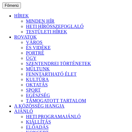
Ugrás
Főmenü
a
tartalomhoz
HÍREK
MINDEN HÍR
HETI HÍRÖSSZEFOGLALÓ
TESTÜLETI HÍREK
ROVATOK
VÁROS
ÉS VIDÉKE
PORTRÉ
ÜGY
SZENTENDREI TÖRTÉNETEK
MÚLTUNK
FENNTARTHATÓ ÉLET
KULTÚRA
OKTATÁS
SPORT
EGÉSZSÉG
TÁMOGATOTT TARTALOM
A KÖZÖSSÉG HANGJA
AJÁNLÓ
HETI PROGRAMAJÁNLÓ
KIÁLLÍTÁS
ELŐADÁS