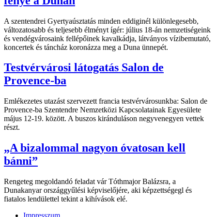
fénye a Dunán
A szentendrei Gyertyaúsztatás minden eddiginél különlegesebb,
változatosabb és teljesebb élményt ígér: július 18-án nemzetiségeink
és vendégvárosaink fellépőinek kavalkádja, látványos vízibemutató,
koncertek és táncház koronázza meg a Duna ünnepét.
Testvérvárosi látogatás Salon de
Provence-ba
Emlékezetes utazást szervezett francia testvérvárosunkba: Salon de
Provence-ba Szentendre Nemzetközi Kapcsolatainak Egyesülete
május 12-19. között. A buszos kiránduláson negyvenegyen vettek
részt.
„A bizalommal nagyon óvatosan kell
bánni”
Rengeteg megoldandó feladat vár Tóthmajor Balázsra, a
Dunakanyar országgyűlési képviselőjére, aki képzettségegl és
fiatalos lendülettel tekint a kihívások elé.
Impresszum