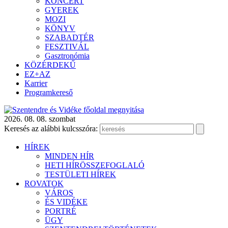
KONCERT
GYEREK
MOZI
KÖNYV
SZABADTÉR
FESZTIVÁL
Gasztronómia
KÖZÉRDEKŰ
EZ+AZ
Karrier
Programkereső
2026. 08. 08. szombat
Keresés az alábbi kulcsszóra:
HÍREK
MINDEN HÍR
HETI HÍRÖSSZEFOGLALÓ
TESTÜLETI HÍREK
ROVATOK
VÁROS
ÉS VIDÉKE
PORTRÉ
ÜGY