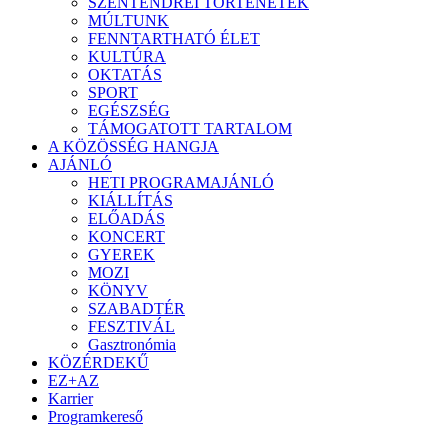
SZENTENDREI TÖRTÉNETEK
MÚLTUNK
FENNTARTHATÓ ÉLET
KULTÚRA
OKTATÁS
SPORT
EGÉSZSÉG
TÁMOGATOTT TARTALOM
A KÖZÖSSÉG HANGJA
AJÁNLÓ
HETI PROGRAMAJÁNLÓ
KIÁLLÍTÁS
ELŐADÁS
KONCERT
GYEREK
MOZI
KÖNYV
SZABADTÉR
FESZTIVÁL
Gasztronómia
KÖZÉRDEKŰ
EZ+AZ
Karrier
Programkereső