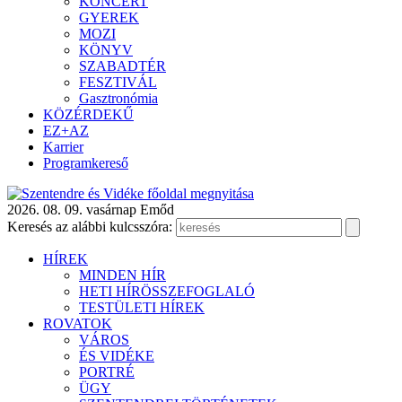
KONCERT
GYEREK
MOZI
KÖNYV
SZABADTÉR
FESZTIVÁL
Gasztronómia
KÖZÉRDEKŰ
EZ+AZ
Karrier
Programkereső
2026. 08. 09. vasárnap
Emőd
Keresés az alábbi kulcsszóra:
HÍREK
MINDEN HÍR
HETI HÍRÖSSZEFOGLALÓ
TESTÜLETI HÍREK
ROVATOK
VÁROS
ÉS VIDÉKE
PORTRÉ
ÜGY