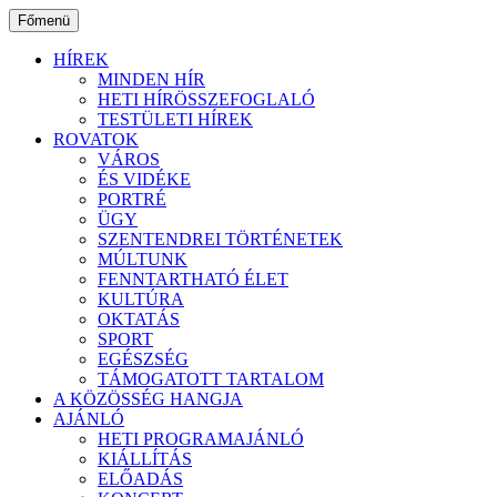
Ugrás
Főmenü
a
tartalomhoz
HÍREK
MINDEN HÍR
HETI HÍRÖSSZEFOGLALÓ
TESTÜLETI HÍREK
ROVATOK
VÁROS
ÉS VIDÉKE
PORTRÉ
ÜGY
SZENTENDREI TÖRTÉNETEK
MÚLTUNK
FENNTARTHATÓ ÉLET
KULTÚRA
OKTATÁS
SPORT
EGÉSZSÉG
TÁMOGATOTT TARTALOM
A KÖZÖSSÉG HANGJA
AJÁNLÓ
HETI PROGRAMAJÁNLÓ
KIÁLLÍTÁS
ELŐADÁS