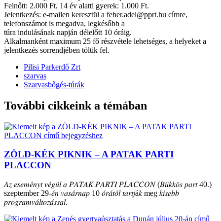
Felnőtt: 2.000 Ft, 14 év alatti gyerek: 1.000 Ft.
Jelentkezés: e-mailen keresztül a feher.adel@pprt.hu címre,
telefonszámot is megadva, legkésőbb a
túra indulásának napján délelőtt 10 óráig.
Alkalmanként maximum 25 fő részvétele lehetséges, a helyeket a
jelentkezés sorrendjében töltik fel.
Pilisi Parkerdő Zrt
szarvas
Szarvasbőgés-túrák
További cikkeink a témában
ZÖLD-KÉK PIKNIK – A PATAK PARTI
PLACCON
𝐴𝑧 𝑒𝑠𝑒𝑚𝑒́𝑛𝑦𝑡 𝑣𝑒́𝑔𝑢̈𝑙 𝑎 𝑃𝐴𝑇𝐴𝐾 𝑃𝐴𝑅𝑇𝐼 𝑃𝐿𝐴𝐶𝐶𝑂𝑁 (𝐵𝑢̈𝑘𝑘𝑜̈𝑠 𝑝𝑎𝑟𝑡 40.)
szeptember 29-𝑒́𝑛 𝑣𝑎𝑠𝑎́𝑟𝑛𝑎𝑝 10 𝑜́𝑟𝑎́𝑡𝑜́𝑙 𝑡𝑎𝑟𝑡𝑗á𝑘 meg 𝑘𝑖𝑠𝑒𝑏𝑏
𝑝𝑟𝑜𝑔𝑟𝑎𝑚𝑣𝑎́𝑙𝑡𝑜𝑧𝑎́𝑠𝑠𝑎𝑙.