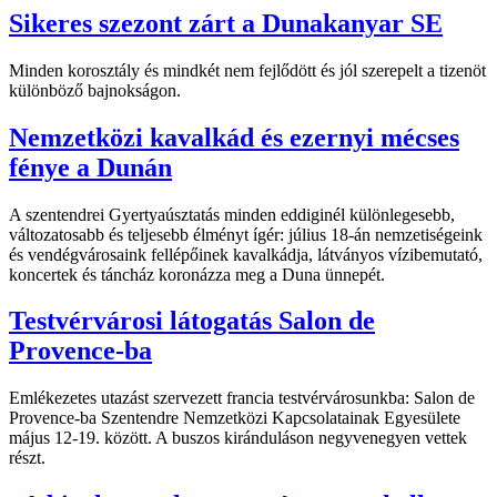
Sikeres szezont zárt a Dunakanyar SE
Minden korosztály és mindkét nem fejlődött és jól szerepelt a tizenöt
különböző bajnokságon.
Nemzetközi kavalkád és ezernyi mécses
fénye a Dunán
A szentendrei Gyertyaúsztatás minden eddiginél különlegesebb,
változatosabb és teljesebb élményt ígér: július 18-án nemzetiségeink
és vendégvárosaink fellépőinek kavalkádja, látványos vízibemutató,
koncertek és táncház koronázza meg a Duna ünnepét.
Testvérvárosi látogatás Salon de
Provence-ba
Emlékezetes utazást szervezett francia testvérvárosunkba: Salon de
Provence-ba Szentendre Nemzetközi Kapcsolatainak Egyesülete
május 12-19. között. A buszos kiránduláson negyvenegyen vettek
részt.