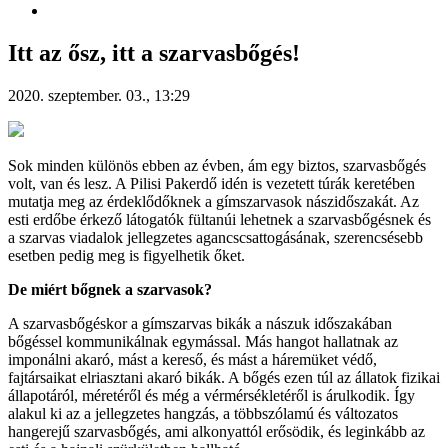
Itt az ősz, itt a szarvasbőgés!
2020. szeptember. 03., 13:29
Sok minden különös ebben az évben, ám egy biztos, szarvasbőgés
volt, van és lesz. A Pilisi Pakerdő idén is vezetett túrák keretében
mutatja meg az érdeklődőknek a gímszarvasok nászidőszakát. Az
esti erdőbe érkező látogatók fültanúi lehetnek a szarvasbőgésnek és
a szarvas viadalok jellegzetes agancscsattogásának, szerencsésebb
esetben pedig meg is figyelhetik őket.
De miért bőgnek a szarvasok?
A szarvasbőgéskor a gímszarvas bikák a nászuk időszakában
bőgéssel kommunikálnak egymással. Más hangot hallatnak az
imponálni akaró, mást a kereső, és mást a háremüket védő,
fajtársaikat elriasztani akaró bikák. A bőgés ezen túl az állatok fizikai
állapotáról, méretéről és még a vérmérsékletéről is árulkodik. Így
alakul ki az a jellegzetes hangzás, a többszólamú és változatos
hangerejű szarvasbőgés, ami alkonyattól erősödik, és leginkább az