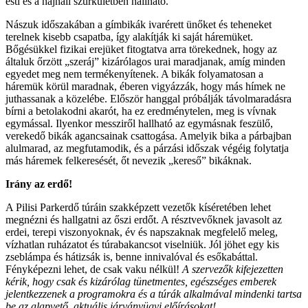
esti és a hajnali szürkületben hallható.
Nászuk időszakában a gímbikák ivarérett ünőket és teheneket
terelnek kisebb csapatba, így alakítják ki saját háremüket.
Bőgésükkel fizikai erejüket fitogtatva arra törekednek, hogy az
általuk őrzött „szeráj” kizárólagos urai maradjanak, amíg minden
egyedet meg nem termékenyítenek. A bikák folyamatosan a
háremük körül maradnak, éberen vigyázzák, hogy más hímek ne
juthassanak a közelébe. Először hanggal próbálják távolmaradásra
bírni a betolakodni akarót, ha ez eredménytelen, meg is vívnak
egymással. Ilyenkor messziről hallható az egymásnak feszülő,
verekedő bikák agancsainak csattogása. Amelyik bika a párbajban
alulmarad, az megfutamodik, és a párzási időszak végéig folytatja
más háremek felkeresését, őt nevezik „kereső” bikáknak.
Irány az erdő!
A Pilisi Parkerdő túráin szakképzett vezetők kíséretében lehet
megnézni és hallgatni az őszi erdőt. A résztvevőknek javasolt az
erdei, terepi viszonyoknak, év és napszaknak megfelelő meleg,
vízhatlan ruházatot és túrabakancsot viselniük. Jól jöhet egy kis
zseblámpa és hátizsák is, benne innivalóval és esőkabáttal.
Fényképezni lehet, de csak vaku nélkül!
A szervezők kifejezetten
kérik, hogy csak és kizárólag tünetmentes, egészséges emberek
jelentkezzenek a programokra és a túrák alkalmával mindenki tartsa
be az alapvető, aktuális járványügyi előírásokat!