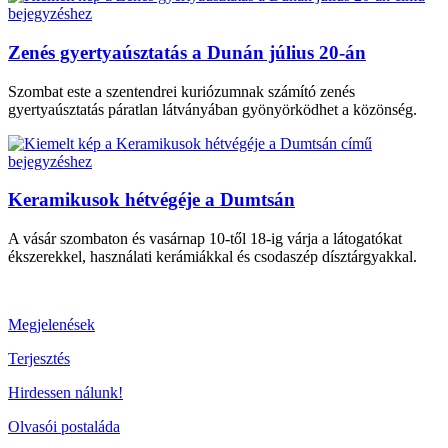
Zenés gyertyaúsztatás a Dunán július 20-án
Szombat este a szentendrei kuriózumnak számító zenés
gyertyaúsztatás páratlan látványában gyönyörködhet a közönség.
Keramikusok hétvégéje a Dumtsán
A vásár szombaton és vasárnap 10-től 18-ig várja a látogatókat
ékszerekkel, használati kerámiákkal és csodaszép dísztárgyakkal.
Megjelenések
Terjesztés
Hirdessen nálunk!
Olvasói postaláda