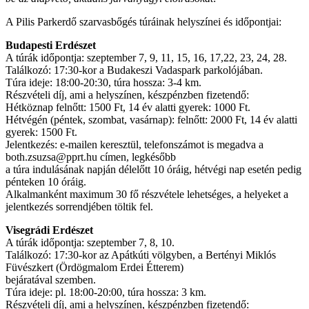
A Pilis Parkerdő szarvasbőgés túráinak helyszínei és időpontjai:
Budapesti Erdészet
A túrák időpontja: szeptember 7, 9, 11, 15, 16, 17,22, 23, 24, 28.
Találkozó: 17:30-kor a Budakeszi Vadaspark parkolójában.
Túra ideje: 18:00-20:30, túra hossza: 3-4 km.
Részvételi díj, ami a helyszínen, készpénzben fizetendő:
Hétköznap felnőtt: 1500 Ft, 14 év alatti gyerek: 1000 Ft.
Hétvégén (péntek, szombat, vasárnap): felnőtt: 2000 Ft, 14 év alatti
gyerek: 1500 Ft.
Jelentkezés: e-mailen keresztül, telefonszámot is megadva a
both.zsuzsa@pprt.hu címen, legkésőbb
a túra indulásának napján délelőtt 10 óráig, hétvégi nap esetén pedig
pénteken 10 óráig.
Alkalmanként maximum 30 fő részvétele lehetséges, a helyeket a
jelentkezés sorrendjében töltik fel.
Visegrádi Erdészet
A túrák időpontja: szeptember 7, 8, 10.
Találkozó: 17:30-kor az Apátkúti völgyben, a Bertényi Miklós
Füvészkert (Ördögmalom Erdei Étterem)
bejáratával szemben.
Túra ideje: pl. 18:00-20:00, túra hossza: 3 km.
Részvételi díj, ami a helyszínen, készpénzben fizetendő: