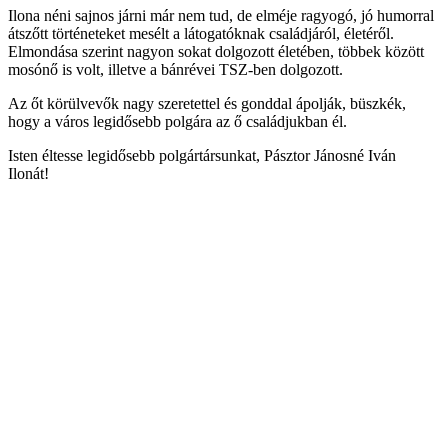
Ilona néni sajnos járni már nem tud, de elméje ragyogó, jó humorral
átszőtt történeteket mesélt a látogatóknak családjáról, életéről.
Elmondása szerint nagyon sokat dolgozott életében, többek között
mosónő is volt, illetve a bánrévei TSZ-ben dolgozott.
Az őt körülvevők nagy szeretettel és gonddal ápolják, büszkék,
hogy a város legidősebb polgára az ő családjukban él.
Isten éltesse legidősebb polgártársunkat, Pásztor Jánosné Iván
Ilonát!