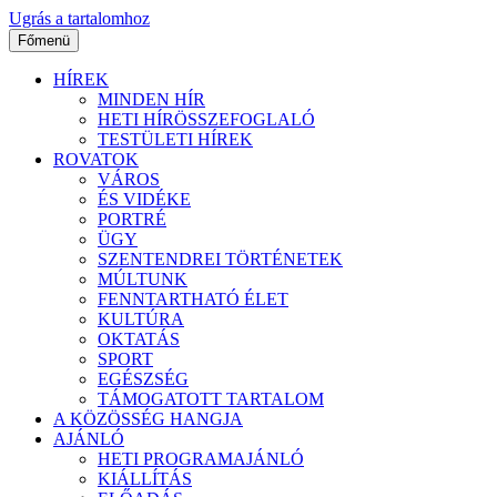
Ugrás a tartalomhoz
Főmenü
HÍREK
MINDEN HÍR
HETI HÍRÖSSZEFOGLALÓ
TESTÜLETI HÍREK
ROVATOK
VÁROS
ÉS VIDÉKE
PORTRÉ
ÜGY
SZENTENDREI TÖRTÉNETEK
MÚLTUNK
FENNTARTHATÓ ÉLET
KULTÚRA
OKTATÁS
SPORT
EGÉSZSÉG
TÁMOGATOTT TARTALOM
A KÖZÖSSÉG HANGJA
AJÁNLÓ
HETI PROGRAMAJÁNLÓ
KIÁLLÍTÁS