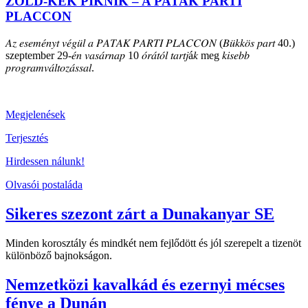
ZÖLD-KÉK PIKNIK – A PATAK PARTI
PLACCON
𝐴𝑧 𝑒𝑠𝑒𝑚𝑒́𝑛𝑦𝑡 𝑣𝑒́𝑔𝑢̈𝑙 𝑎 𝑃𝐴𝑇𝐴𝐾 𝑃𝐴𝑅𝑇𝐼 𝑃𝐿𝐴𝐶𝐶𝑂𝑁 (𝐵𝑢̈𝑘𝑘𝑜̈𝑠 𝑝𝑎𝑟𝑡 40.)
szeptember 29-𝑒́𝑛 𝑣𝑎𝑠𝑎́𝑟𝑛𝑎𝑝 10 𝑜́𝑟𝑎́𝑡𝑜́𝑙 𝑡𝑎𝑟𝑡𝑗á𝑘 meg 𝑘𝑖𝑠𝑒𝑏𝑏
𝑝𝑟𝑜𝑔𝑟𝑎𝑚𝑣𝑎́𝑙𝑡𝑜𝑧𝑎́𝑠𝑠𝑎𝑙.
Megjelenések
Terjesztés
Hirdessen nálunk!
Olvasói postaláda
Sikeres szezont zárt a Dunakanyar SE
Minden korosztály és mindkét nem fejlődött és jól szerepelt a tizenöt
különböző bajnokságon.
Nemzetközi kavalkád és ezernyi mécses
fénye a Dunán