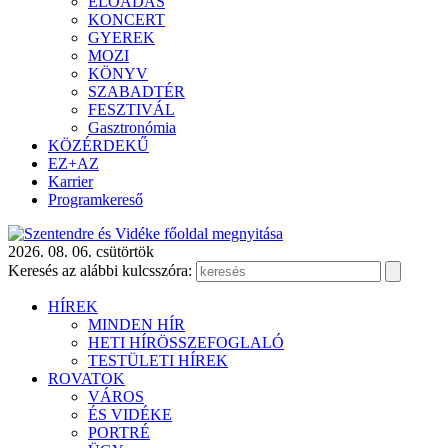
ELŐADÁS
KONCERT
GYEREK
MOZI
KÖNYV
SZABADTÉR
FESZTIVÁL
Gasztronómia
KÖZÉRDEKŰ
EZ+AZ
Karrier
Programkereső
2026. 08. 06. csütörtök
Keresés az alábbi kulcsszóra:
HÍREK
MINDEN HÍR
HETI HÍRÖSSZEFOGLALÓ
TESTÜLETI HÍREK
ROVATOK
VÁROS
ÉS VIDÉKE
PORTRÉ