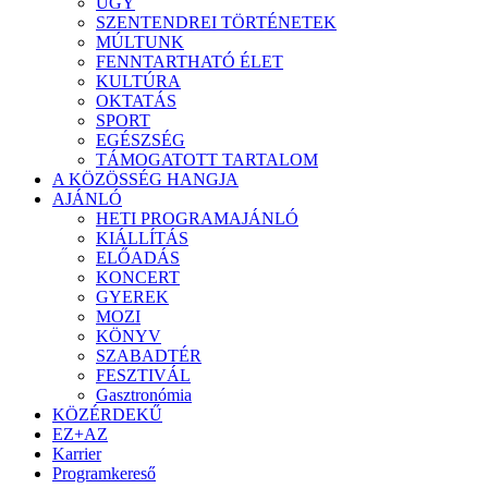
ÜGY
SZENTENDREI TÖRTÉNETEK
MÚLTUNK
FENNTARTHATÓ ÉLET
KULTÚRA
OKTATÁS
SPORT
EGÉSZSÉG
TÁMOGATOTT TARTALOM
A KÖZÖSSÉG HANGJA
AJÁNLÓ
HETI PROGRAMAJÁNLÓ
KIÁLLÍTÁS
ELŐADÁS
KONCERT
GYEREK
MOZI
KÖNYV
SZABADTÉR
FESZTIVÁL
Gasztronómia
KÖZÉRDEKŰ
EZ+AZ
Karrier
Programkereső