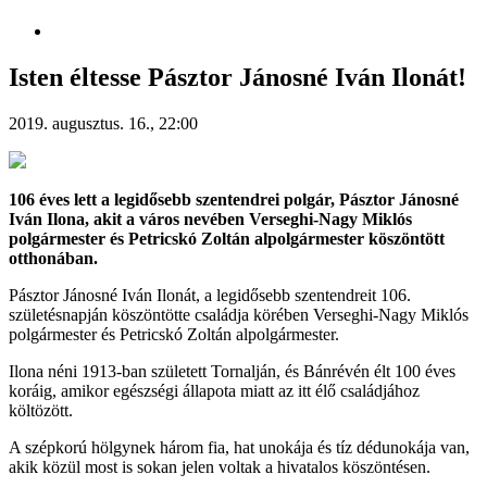
Isten éltesse Pásztor Jánosné Iván Ilonát!
2019. augusztus. 16., 22:00
106 éves lett a legidősebb szentendrei polgár, Pásztor Jánosné
Iván Ilona, akit a város nevében Verseghi-Nagy Miklós
polgármester és Petricskó Zoltán alpolgármester köszöntött
otthonában.
Pásztor Jánosné Iván Ilonát, a legidősebb szentendreit 106.
születésnapján köszöntötte családja körében Verseghi-Nagy Miklós
polgármester és Petricskó Zoltán alpolgármester.
Ilona néni 1913-ban született Tornalján, és Bánrévén élt 100 éves
koráig, amikor egészségi állapota miatt az itt élő családjához
költözött.
A szépkorú hölgynek három fia, hat unokája és tíz dédunokája van,
akik közül most is sokan jelen voltak a hivatalos köszöntésen.