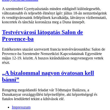
A szentendrei Gyertyaúsztatás minden eddiginél különlegesebb,
változatosabb és teljesebb élményt ígér: július 18-án nemzetiségeink
és vendégvárosaink fellépőinek kavalkádja, látványos vízibemutató,
koncertek és táncház koronázza meg a Duna ünnepét.
Testvérvárosi látogatás Salon de
Provence-ba
Emlékezetes utazást szervezett francia testvérvárosunkba: Salon de
Provence-ba Szentendre Nemzetközi Kapcsolatainak Egyesülete
május 12-19. között. A buszos kiránduláson negyvenegyen vettek
részt.
„A bizalommal nagyon óvatosan kell
bánni”
Rengeteg megoldandó feladat vár Tóthmajor Balázsra, a
Dunakanyar országgyűlési képviselőjére, aki képzettségegl és
fiatalos lendülettel tekint a kihívások elé.
Impresszum