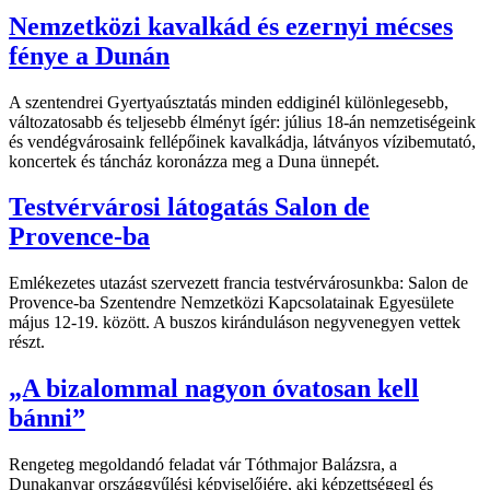
Nemzetközi kavalkád és ezernyi mécses
fénye a Dunán
A szentendrei Gyertyaúsztatás minden eddiginél különlegesebb,
változatosabb és teljesebb élményt ígér: július 18-án nemzetiségeink
és vendégvárosaink fellépőinek kavalkádja, látványos vízibemutató,
koncertek és táncház koronázza meg a Duna ünnepét.
Testvérvárosi látogatás Salon de
Provence-ba
Emlékezetes utazást szervezett francia testvérvárosunkba: Salon de
Provence-ba Szentendre Nemzetközi Kapcsolatainak Egyesülete
május 12-19. között. A buszos kiránduláson negyvenegyen vettek
részt.
„A bizalommal nagyon óvatosan kell
bánni”
Rengeteg megoldandó feladat vár Tóthmajor Balázsra, a
Dunakanyar országgyűlési képviselőjére, aki képzettségegl és