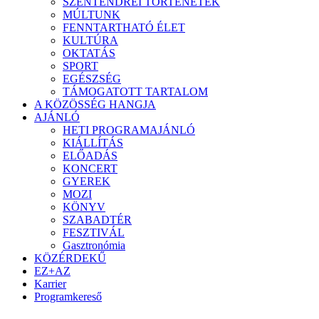
SZENTENDREI TÖRTÉNETEK
MÚLTUNK
FENNTARTHATÓ ÉLET
KULTÚRA
OKTATÁS
SPORT
EGÉSZSÉG
TÁMOGATOTT TARTALOM
A KÖZÖSSÉG HANGJA
AJÁNLÓ
HETI PROGRAMAJÁNLÓ
KIÁLLÍTÁS
ELŐADÁS
KONCERT
GYEREK
MOZI
KÖNYV
SZABADTÉR
FESZTIVÁL
Gasztronómia
KÖZÉRDEKŰ
EZ+AZ
Karrier
Programkereső