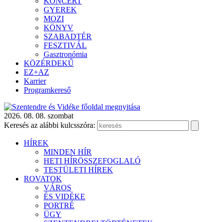
KONCERT
GYEREK
MOZI
KÖNYV
SZABADTÉR
FESZTIVÁL
Gasztronómia
KÖZÉRDEKŰ
EZ+AZ
Karrier
Programkereső
2026. 08. 08. szombat
Keresés az alábbi kulcsszóra:
HÍREK
MINDEN HÍR
HETI HÍRÖSSZEFOGLALÓ
TESTÜLETI HÍREK
ROVATOK
VÁROS
ÉS VIDÉKE
PORTRÉ
ÜGY