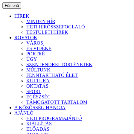
Ugrás
Főmenü
a
tartalomhoz
HÍREK
MINDEN HÍR
HETI HÍRÖSSZEFOGLALÓ
TESTÜLETI HÍREK
ROVATOK
VÁROS
ÉS VIDÉKE
PORTRÉ
ÜGY
SZENTENDREI TÖRTÉNETEK
MÚLTUNK
FENNTARTHATÓ ÉLET
KULTÚRA
OKTATÁS
SPORT
EGÉSZSÉG
TÁMOGATOTT TARTALOM
A KÖZÖSSÉG HANGJA
AJÁNLÓ
HETI PROGRAMAJÁNLÓ
KIÁLLÍTÁS
ELŐADÁS