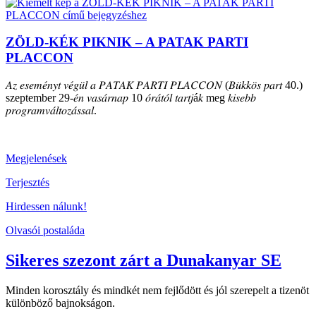
ZÖLD-KÉK PIKNIK – A PATAK PARTI
PLACCON
𝐴𝑧 𝑒𝑠𝑒𝑚𝑒́𝑛𝑦𝑡 𝑣𝑒́𝑔𝑢̈𝑙 𝑎 𝑃𝐴𝑇𝐴𝐾 𝑃𝐴𝑅𝑇𝐼 𝑃𝐿𝐴𝐶𝐶𝑂𝑁 (𝐵𝑢̈𝑘𝑘𝑜̈𝑠 𝑝𝑎𝑟𝑡 40.)
szeptember 29-𝑒́𝑛 𝑣𝑎𝑠𝑎́𝑟𝑛𝑎𝑝 10 𝑜́𝑟𝑎́𝑡𝑜́𝑙 𝑡𝑎𝑟𝑡𝑗á𝑘 meg 𝑘𝑖𝑠𝑒𝑏𝑏
𝑝𝑟𝑜𝑔𝑟𝑎𝑚𝑣𝑎́𝑙𝑡𝑜𝑧𝑎́𝑠𝑠𝑎𝑙.
Megjelenések
Terjesztés
Hirdessen nálunk!
Olvasói postaláda
Sikeres szezont zárt a Dunakanyar SE
Minden korosztály és mindkét nem fejlődött és jól szerepelt a tizenöt
különböző bajnokságon.